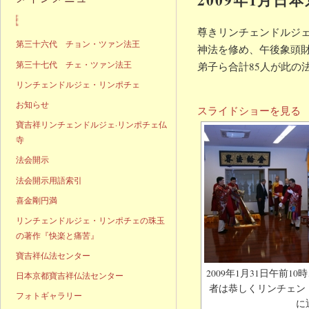
声明発表
尊きリンチェンドルジェ
第三十六代 チョン・ツァン法王
神法を修め、午後象頭
第三十七代 チェ・ツァン法王
弟子ら合計85人が此の
リンチェンドルジェ・リンポチェ
お知らせ
スライドショーを見る
寶吉祥リンチェンドルジェ·リンポチェ仏
寺
法会開示
法会開示用語索引
喜金剛円満
リンチェンドルジェ・リンポチェの珠玉
の著作『快楽と痛苦』
寶吉祥仏法センター
2009年1月31日午前
日本京都寶吉祥仏法センター
者は恭しくリンチェン
フォトギャラリー
に