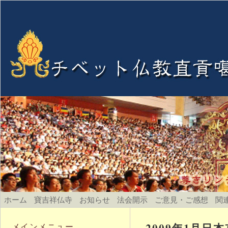
ホーム
寶吉祥仏寺
お知らせ
法会開示
ご意見・ご感想
関
2009年1月
メインメニュー