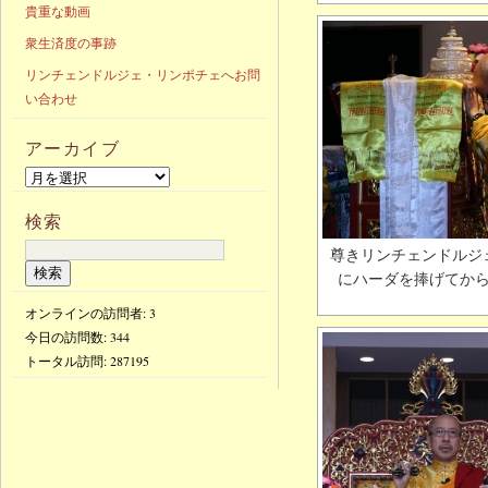
貴重な動画
衆生済度の事跡
リンチェンドルジェ・リンポチェへお問
い合わせ
アーカイブ
検索
尊きリンチェンドルジ
にハーダを捧げてか
オンラインの訪問者: 3
今日の訪問数:
344
トータル訪問:
287195