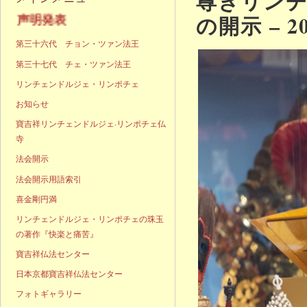
尊きリン
の開示 – 2
声明発表
第三十六代 チョン・ツァン法王
第三十七代 チェ・ツァン法王
リンチェンドルジェ・リンポチェ
お知らせ
寶吉祥リンチェンドルジェ·リンポチェ仏
寺
法会開示
法会開示用語索引
喜金剛円満
リンチェンドルジェ・リンポチェの珠玉
の著作『快楽と痛苦』
寶吉祥仏法センター
日本京都寶吉祥仏法センター
フォトギャラリー