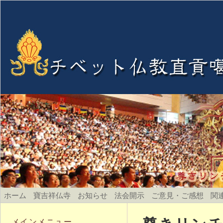
ホーム
寶吉祥仏寺
お知らせ
法会開示
ご意見・ご感想
関
メインメニュー