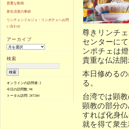
貴重な動画
衆生済度の事跡
リンチェンドルジェ・リンポチェへお問
い合わせ
尊きリンチェ
アーカイブ
センターにて
ンポチェは燈
貴重な仏法開
検索
本日修めるの
る。
オンラインの訪問者: 2
今日の訪問数:
98
台湾では顕教
トータル訪問:
287280
顕教の部分の
すれば化身仏
就を得て衆生