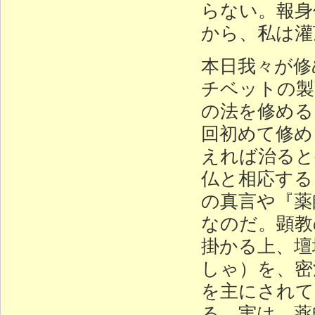
らない。報身
から、私は灌
本日我々が修
チベットの製
の法を修める
回初めて修め
えれば治ると
仏と相応する
の真言や『薬
なのだ。顕教
掛かる上、壇
しゃ）を、密
を主にされて
る。実は、薬