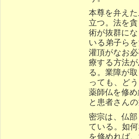
本尊を弁えた
立つ。法を貪
術が抜群にな
いる弟子らを
灌頂がなお必
療する方法が
る。業障が取
っても、どう
薬師仏を修め
と患者さんの
密宗は、仏部
ている。如何
を修めれば、