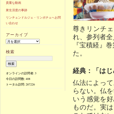
貴重な動画
衆生済度の事跡
リンチェンドルジェ・リンポチェへお問
い合わせ
尊きリンチェ
アーカイブ
れ、参列者全
『宝積経』巻
た。
検索
経典：「はじ
オンラインの訪問者: 3
今日の訪問数:
408
仏法によって
トータル訪問:
287226
らない。仏を
いう感覚を好
ものだ。実は