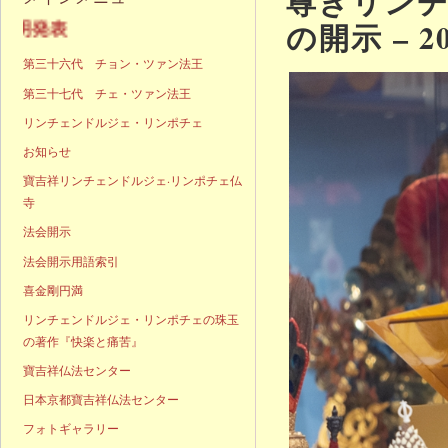
尊きリン
の開示 – 2
声明発表
第三十六代 チョン・ツァン法王
第三十七代 チェ・ツァン法王
リンチェンドルジェ・リンポチェ
お知らせ
寶吉祥リンチェンドルジェ·リンポチェ仏
寺
法会開示
法会開示用語索引
喜金剛円満
リンチェンドルジェ・リンポチェの珠玉
の著作『快楽と痛苦』
寶吉祥仏法センター
日本京都寶吉祥仏法センター
フォトギャラリー