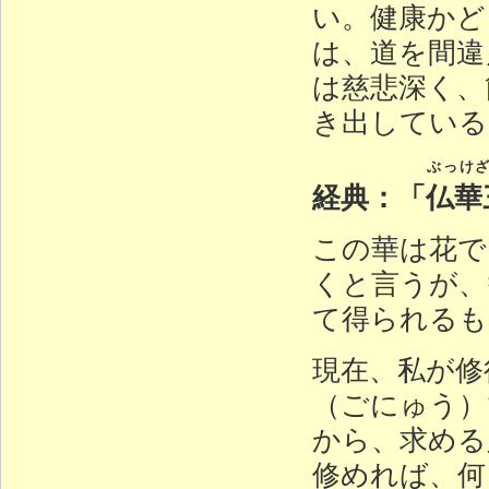
い。健康かど
は、道を間違
は慈悲深く、
き出している
ぶっけ
経典：「
仏華
この華は花で
くと言うが、
て得られるも
現在、私が修
（ごにゅう）
から、求める
修めれば、何