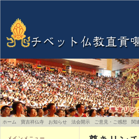
ホーム
寶吉祥仏寺
お知らせ
法会開示
ご意見・ご感想
関
メインメニュー