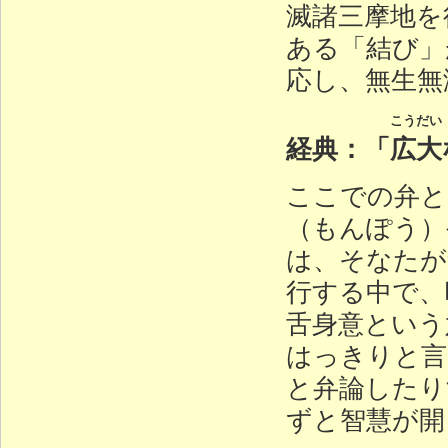
滅諸三摩地を
ある「結び」
応し、無生無
こうだい
経典：「
広大
ここでの弁と
（もんぽう）
は、そなたが
行する中で、
舌身意という
はっきりと言
と弁論したり
ずと智慧が開