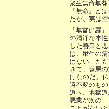
衆生無命無養
『無命』とは
だが、実は空
『無富伽羅』
の清浄な本性
した善業と悪
ば、衆生の清
はない。ただ
きて、善悪の
けなのだ。仏
遠不変のもの
道へ、地獄道
悪業が次の一
ことがないと