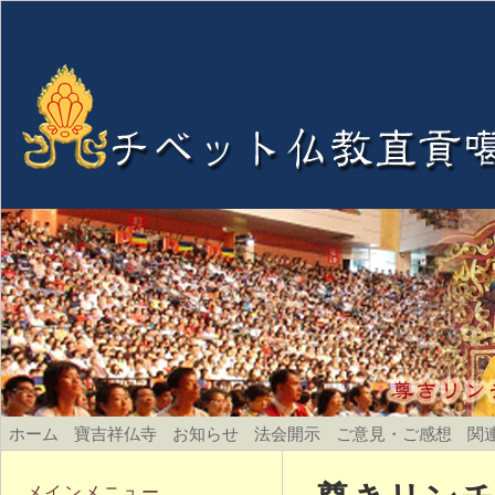
ホーム
寶吉祥仏寺
お知らせ
法会開示
ご意見・ご感想
関
メインメニュー