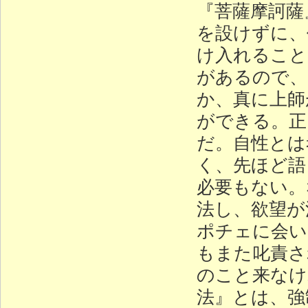
『菩薩摩訶薩
を設けずに、
け入れること
があるので、
か、真に上師
ができる。正
だ。自性とは
く、先ほど語
必要もない。
法し、欲望が
ポチェに会い
もまた叱責さ
のこと来なけ
法』とは、強