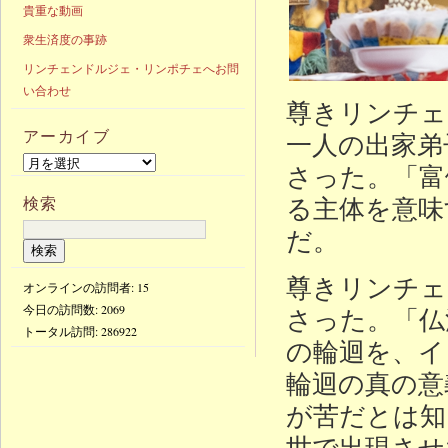
貴重な動画
衆生済度の事跡
リンチェンドルジェ・リンポチェへお問
い合わせ
尊きリンチェ
アーカイブ
一人の出家弟
さった。「富
る主体を意味
検索
だ。
尊きリンチェ
オンラインの訪問者: 15
今日の訪問数:
2069
さった。「仏
トータル訪問:
286922
の輪迴を、イ
輪迴の真の意
が苦だとは知
世で出現させ