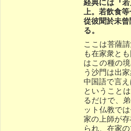
経典には『若
上。若飲食等
從彼聞於未曾
る。
ここは菩薩請
も在家衆とも
はこの種の境
う沙門は出家
中国語で言え
ということは
るだけで、弟
ット仏教では
家の上師が存
られ、在家の