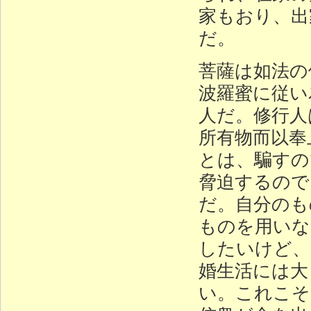
家もおり、出
だ。
菩薩は如法の
波羅蜜に従い
人だ。修行人
所有物而以奉
とは、騙すの
脅迫するので
だ。自分のも
ものを用いな
したいけど、
婚生活には大
い。これこそ