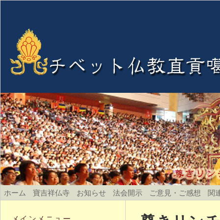
ホーム
寶吉祥仏寺
お知らせ
法会開示
ご意見・ご感想
関
メインメニュー