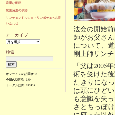
貴重な動画
衆生済度の事跡
リンチェンドルジェ・リンポチェへお問
い合わせ
法会の開始前
アーカイブ
師がお父さん
について、道
剛上師リンチ
検索
「父は200
術を受けた後
オンラインの訪問者: 2
今日の訪問数:
330
たきりになっ
トータル訪問:
287437
は頭にひどい
も意識を失っ
さとちっぽけ
に座った以外