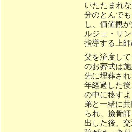
いたたまれな
分のとんでも
し、価値観が
ルジェ・リン
指導する上師
父を済度して
のお葬式は施
先に埋葬され
年経過した後
の中に移すよ
弟と一緒に共
られ、撿骨師
出した後、交
跡がはっきり