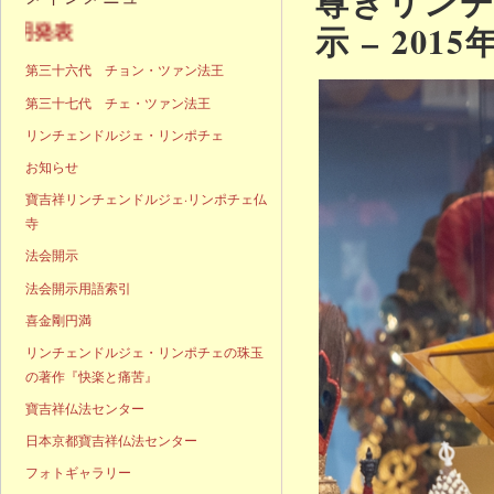
尊きリン
示 – 2015
声明発表
第三十六代 チョン・ツァン法王
第三十七代 チェ・ツァン法王
リンチェンドルジェ・リンポチェ
お知らせ
寶吉祥リンチェンドルジェ·リンポチェ仏
寺
法会開示
法会開示用語索引
喜金剛円満
リンチェンドルジェ・リンポチェの珠玉
の著作『快楽と痛苦』
寶吉祥仏法センター
日本京都寶吉祥仏法センター
フォトギャラリー