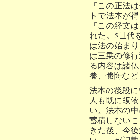
『この正法は
トで法本が得
『この経文は
れた。5世代
は法の始まり
は三乗の修行
る内容は諸仏
養、懺悔など
法本の後段に
人も既に皈依
い。法本の中
蓄積しないこ
きた後、今後
い。』が記載