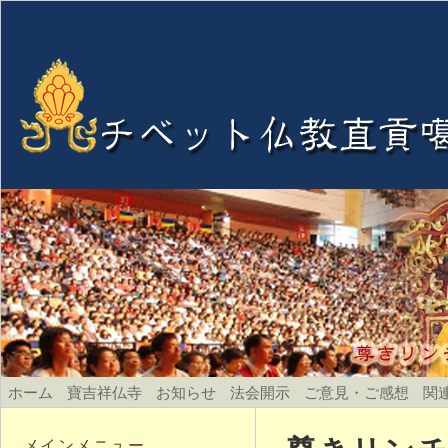
ホーム
寶吉祥仏寺
お知らせ
法会開示
ご意見・ご感想
関
メインメニュー