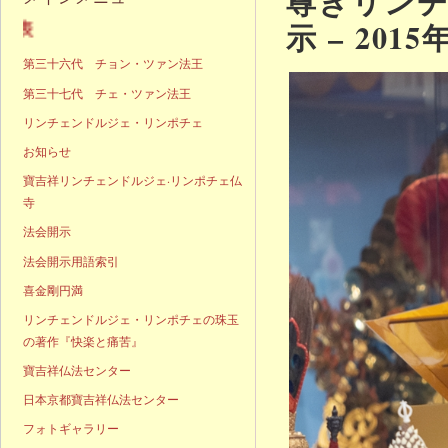
尊きリン
示 – 2015
声明発表
第三十六代 チョン・ツァン法王
第三十七代 チェ・ツァン法王
リンチェンドルジェ・リンポチェ
お知らせ
寶吉祥リンチェンドルジェ·リンポチェ仏
寺
法会開示
法会開示用語索引
喜金剛円満
リンチェンドルジェ・リンポチェの珠玉
の著作『快楽と痛苦』
寶吉祥仏法センター
日本京都寶吉祥仏法センター
フォトギャラリー