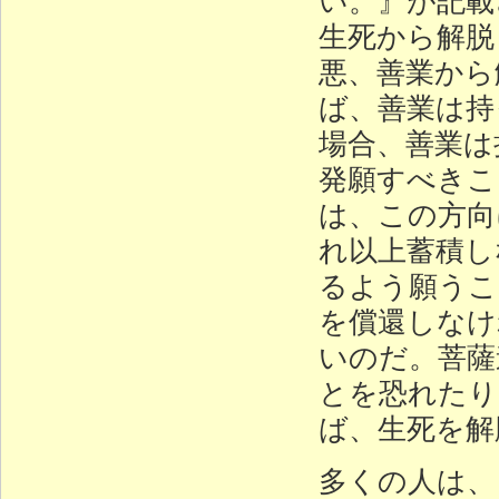
生死から解脱
悪、善業から
ば、善業は持
場合、善業は
発願すべきこ
は、この方向
れ以上蓄積し
るよう願うこ
を償還しなけ
いのだ。菩薩
とを恐れたり
ば、生死を解
多くの人は、