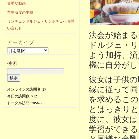
貴重な動画
衆生済度の事跡
リンチェンドルジェ・リンポチェへお問
い合わせ
法会が始まる
アーカイブ
ドルジェ・リ
よう加持、済
機に自分がし
検索
彼女は子供の
縁に従って同
オンラインの訪問者: 29
今日の訪問数:
712
を求めるこの
トータル訪問:
285627
とはっきりと
度に、彼女は
学習ができる
と同様な金剛