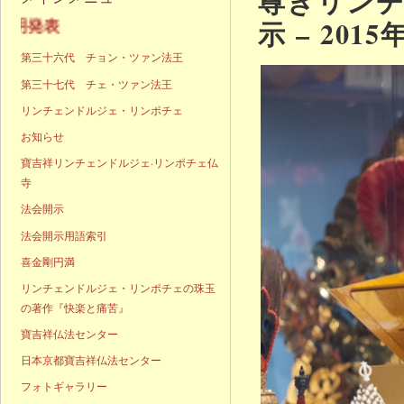
尊きリン
示 – 2015
声明発表
第三十六代 チョン・ツァン法王
第三十七代 チェ・ツァン法王
リンチェンドルジェ・リンポチェ
お知らせ
寶吉祥リンチェンドルジェ·リンポチェ仏
寺
法会開示
法会開示用語索引
喜金剛円満
リンチェンドルジェ・リンポチェの珠玉
の著作『快楽と痛苦』
寶吉祥仏法センター
日本京都寶吉祥仏法センター
フォトギャラリー