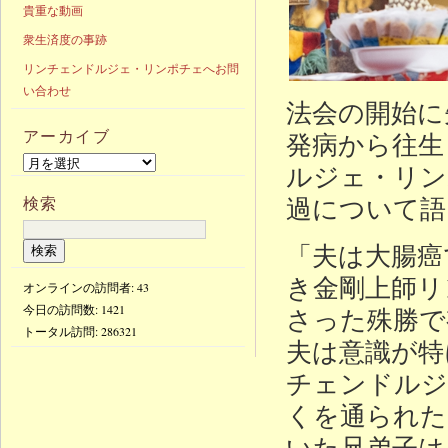
貴重な動画
衆生済度の事跡
リンチェンドルジェ・リンポチェへお問
い合わせ
法会の開始に
アーカイブ
発病から往生
ルジェ・リン
過について語
検索
「夫は大腸癌
き金剛上師リ
オンラインの訪問者: 43
今日の訪問数:
1421
さった殊勝で
トータル訪問:
286321
夫は意識が特
チェンドルジ
くを通られた
いた兄弟子は