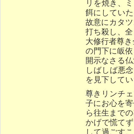
リを焼き、ミ
餌にしていた
故意にカタツ
打ち殺し、全
大修行者尊き
の門下に皈依
開示なさる仏
しばしば悪念
を見下してい
尊きリンチェ
子にお心を寄
ら往生までの
かげで慌てず
して過ごすこ