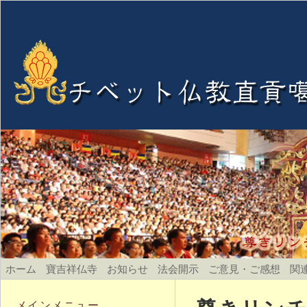
ホーム
寶吉祥仏寺
お知らせ
法会開示
ご意見・ご感想
関
メインメニュー