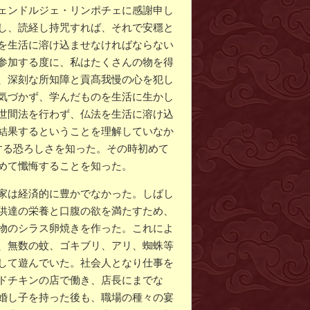
ェンドルジェ・リンポチェに感謝申し
し、読経し持咒すれば、それで安穩と
を生活に溶け込ませなければならない
参加する度に、私はたくさんの物を得
、深刻な所知障と貢髙我慢の心を犯し
気づかず、学んだものを生活に生かし
世間法を行わず、仏法を生活に溶け込
結果するということを理解していなか
する恐ろしさを知った。その時初めて
めて懺悔することを知った。
家は経済的に豊かでなかった。しばし
供達の栄養と口腹の欲を満たすため、
物のシラス卵焼きを作った。これによ
、無数の蚊、ゴキブリ、アリ、蜘蛛等
して遊んでいた。社会人となり仕事を
ドチキンの店で働き、店長にまでな
婚し子を持った後も、職場の種々の宴