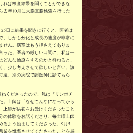
ければ検査結果を聞くことができな
ら去年10月に大腸直腸検查を行った
25日に結果を聞きに行くと、医者は
で、しかも分化と成長の速度が非常に
ません。病室はもう押さえてありま
言った。医者の厳しい口調に、私は一
はどんな治療をするのかと尋ねると、
く、少し考えさせて欲しいと言い、診
毎週、別の病院で謝医師に診てもら
。
尋ねくださったので、私は『リンポチ
た。上師は『なぜこんなになってから
。上師が供養をお受けくださったこと
分の体験をお話くださり、毎土曜上師
めるよう励ましてくださった。9月5
悪業を懺悔させてくださったことを感