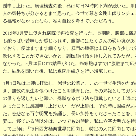
謝申し上げた。病理検査の後、私は毎日24時間下痢が続いた。
人の気持ちが分かるとまで思った。今世で尊き金剛上師リンチェ
る福報がなかったなら、私も自殺を考えていただろう。
2015年3月妻に促され病院で再検査を行った。長期間、腹部に
も酸っぱい苦味しか感じられず、腹部にはたくさんの硬い塊があ
ており、便はますます細くなり、肛門の腫瘍は出口をもう少しで
軟化することができないかと、謝医師は指を挿し入れてみたが、
なかった。3月20日CTの結果が出た。癌細胞はすでに腹腔まで
た。結果を聞いた後、私は退院手続きを行い帰宅した。
4月4日私は上師に拝謁し、累世の殺業と、この一世で生活のた
き、無数の衆生を傷つけたことを懺悔した。その果報としてガン
の借りを返したいと願い、殊勝なるポワ法を頂戴したいと上師に
さったことに感謝申し上げたい。だが上師は、その時に因縁があ
た。慈悲なる百字明咒を持誦し、長い加持をくださったことを、
妻に、寝ている時以外は、いつでも24時間、私に六字大明咒を
して上師は『毎日西方極楽世界に回向し、特定の人に回向しては