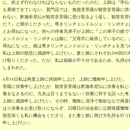
に、絶えず行わなければならないものだったのだ。上師は『学仏
も累積できていない。普門品では、無盡意菩薩が観世音菩薩に供
れない。釈迦牟尼仏が観世音菩薩に受け取るよう促し、観世音菩
だ？』と開示くださった。尊きリンチェンドルジェ・リンポチェ
とお尋ねになった。傍らの侍者兄弟子が上師に『この弟子の娘で
ェンドルジェ・リンポチェは娘に『父母共に皈依しているのに、
尋ねになった。娘は尊きリンチェンドルジェ・リンポチェを見つ
私は上師の慈悲に感謝申し上げたい。妻と娘にそれぞれ200回の
け取りくださった。だが、私は福報が不十分であるため、礼拝が
しまわれた。
4月18日私は再度上師に拝謁申し上げ、上師に懺悔申し上げた。
菩薩に供養申し上げたが、観世音菩薩は釈迦牟尼仏に供養を転じ
養をなさるのだ。凡夫は言うまでもない！供養に対する誤った考
上師に感謝申し上げたい。その時、懺悔し清浄で無欲な心で再度
はり供養をお受け取りにならず、日曜日の法会前に公開発露懺悔
慈悲深くも私に機会をくださり、また妻と娘に再び大礼拝を行う
申し上げたい。