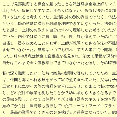
ここで発露懺悔する機会を賜ったことを私は尊き金剛上師リンチ
上げたい。皈依してすでに五年余りになるが、皈依し法会に参加
日々を送れると考えていた。生活以外の別の課題ではなく、仏法
という上師の慈愛に満ちた教導を理解できていなかった。法会に
たと感じ、上師のお教えを自分はすべて理解したと考えていたが
ていた。内心では徐々に貪、嗔、痴、慢、疑が増えていたのに、
自省し、己を改めることをせず、上師が教導くださる仏法の不離
ませていなかった。無常はいつでも訪れ、業力因果に従い開花、
った。昨年8月私は検查で直腸癌が発見され、初めて果報が現前
自分はこれまで全く依教奉行できていなかったと悟り、その時初
私は深く懺悔したい。幼時は離島の澎湖で暮らしていたため、生
ば、仲間と海辺へ行き貝を掘って家で煮て食べていた。父母は子
三食ともに魚やイカ等の海鲜を食卓に上らせ、たまには私の大好
り、どれだけの殺業を犯したことか？幼い頃から大きくなるまで
の昆虫を殺し、かつては仲間とネズミ捕り器内のネズミを焼き殺
始めてからは、当時最も流行していたファーストフード—フライ
り、最高の業界でたくさんの金を稼げると得意になっていた。結