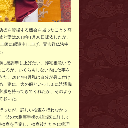
功徳を賛揚する機会を賜ったことを尊
妻は2010年1月30日皈依したが、
とを上師に感謝申し上げ、寶吉祥仏法中
た。
上師に感謝申し上げたい。帰宅後急いで
ところが、いくらもしない内に仕事を
た。2014年4月私は自分が身に付け
め、妻に、犬の服といっしょに洗濯機
衣服を持ってきてくれたが、そのよう
ておいた。
行ったが、詳しい検查を行わなかっ
て、父の大腸癌手術の担当医に詳しく
鏡検查を予定し、検查後ただちに病理