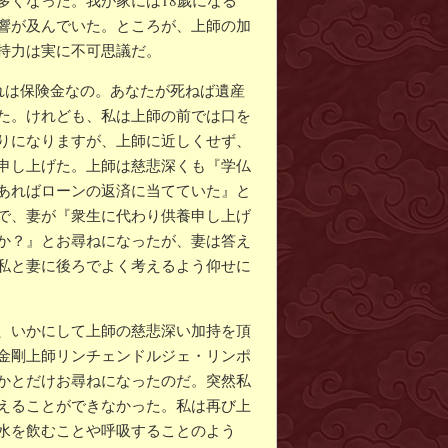
多くなった。我が家には18歲になる
響が及んでいた。ところが、上師の加
持力は実に不可思議だ。
れは保険金なの。あなたが死ねば遺産
た。けれども、私は上師の前では口を
りになりますが、上師に近しくせず、
申し上げた。上師は慈悲深くも『学仏
あればローンの返済に当てていた』と
で、妻が『衆生に代わり供養申し上げ
か？』とお尋ねになったが、妻は答え
私と妻に後ろでよく考えるよう仰せに
、いかにして上師の慈悲深い加持を頂
金剛上師リンチェンドルジェ・リンポ
かとだけお尋ねになったのだ。突然私
えることができなかった。私は再び上
水を飲むことや呼吸することのよう