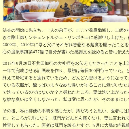
法会の開始に先立ち、一人の弟子が、ここで発露懺悔し、上師の
き金剛上師リンチェンドルジェ・リンポチェに感謝申し上げた。彼と
2009年、2010年に母と父にそれぞれ慈悲なる超度を賜ったこ
心の度衆事跡第477篇で自分が書いた感謝文を読めると皆に伝え
2013年9月29日不共四加行の大礼拝をお伝えくださったことを
一年で完成させる計画表を作り、最初は毎日300回行っていた。
終えて帰宅すると疲れているため、どんどん怠けるようになってき
ている衣服が、酸っぱいような妙な臭いがすることに気づいたた
で洗っているのではないか？と尋ねたところ、妻は洗い上がった
な妙な臭いは全くしなかった。私は変に思ったが、そのままにし
その後、私は排便の不調を感じたが、痔だろうと思い、医者には
た。ところが7月になり、肛門がどんどん痛くなり、妻に言われ
検查してもらった。医者は肛門を診るとすぐ、8月に大腸の内視