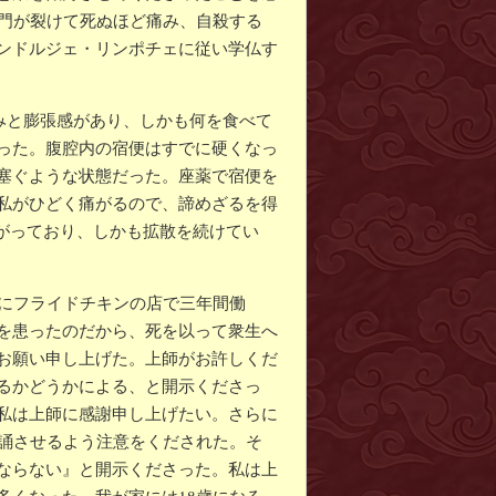
肛門が裂けて死ぬほど痛み、自殺する
ンドルジェ・リンポチェに従い学仏す
痛みと膨張感があり、しかも何を食べて
った。腹腔内の宿便はすでに硬くなっ
塞ぐような状態だった。座薬で宿便を
私がひどく痛がるので、諦めざるを得
広がっており、しかも拡散を続けてい
めにフライドチキンの店で三年間働
を患ったのだから、死を以って衆生へ
お願い申し上げた。上師がお許しくだ
るかどうかによる、と開示くださっ
私は上師に感謝申し上げたい。さらに
持誦させるよう注意をくだされた。そ
ならない』と開示くださった。私は上