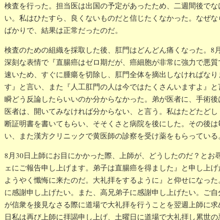
検査を行った。担当医は出国の予定があったため、二週間後でな
い。私はひたすら、良くないものだと信じたくなかった。なぜな
ばかりで、結果は正常だったのだ。
検査のための組織を採取した後、肛門はどんどん痛くなった。8月
深刻な表情で『直腸癌はゼロ期だが、癌細胞が非常に強力で悪質
速いため、すぐに腫瘍を切除し、肛門全体を摘出しなければなり
す』と言い、また『人工肛門の人は今ではたくさんいますよ』と
瞬どう反論したらいいのか分からなかった。弟が医者に、手術後
医者は、開いてみなければ分からない、と言う。私はたどたどし
断証明書を書いてもらい、そそくさと病院を後にした。その後は
い、また漢方クリニックで黄医師の診察を受け薬をもらっている
8月30日上師にお目にかかった際、上師が、どうしたのだ？とお
ェにご報告申し上げます。弟子は直腸癌を得ました』と申し上げ
ようやく懺悔に来たのだ。大礼拝をするように』と仰せになった
に感謝申し上げたい。また、高兄弟子に感謝申し上げたい。ご自
が信衆を接見なさる際に道場で大礼拝を行うことを翌週上師に求
日私は再び上師に拝謁申し上げ、土曜日に道場で大礼拝し累世の