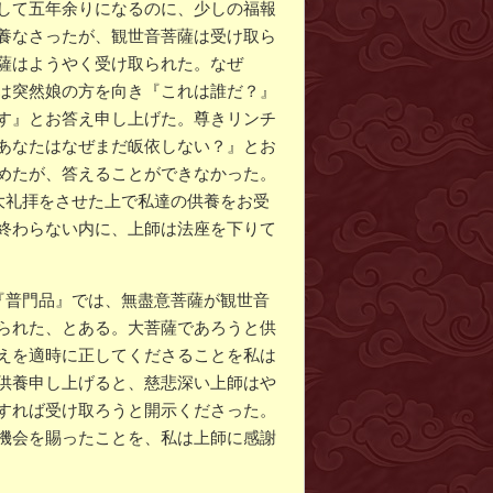
して五年余りになるのに、少しの福報
養なさったが、観世音菩薩は受け取ら
薩はようやく受け取られた。なぜ
は突然娘の方を向き『これは誰だ？』
す』とお答え申し上げた。尊きリンチ
あなたはなぜまだ皈依しない？』とお
めたが、答えることができなかった。
大礼拝をさせた上で私達の供養をお受
終わらない内に、上師は法座を下りて
『普門品』では、無盡意菩薩が観世音
られた、とある。大菩薩であろうと供
えを適時に正してくださることを私は
供養申し上げると、慈悲深い上師はや
すれば受け取ろうと開示くださった。
機会を賜ったことを、私は上師に感謝