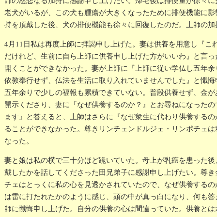
師の慈悲なる加持に感謝申し上げたい。帰宅後は排便量が徐々に
老犬がいるが、この犬も腫瘍が大きくなったために排便機能に影
持を頂戴した後、犬の排便機能も徐々に回復したのだ。上師の加
4月11日私は再度上師に拝謁申し上げた。妻は供養を用意し『こ
だけれど、生前に自ら上師に供養申し上げた方がいいわ』と言っ
開くことができなかった。妻が上師に『上師に従い学仏し五年余
依教奉行せず、仏法を生活に取り入れていませんでした』と懺悔
五年余りで少しの福報も累積できていない。普段供養せず、金が
開示くださり、妻に『なぜ供養するのか？』とお尋ねになったの
ます』と答えると、上師はさらに『なぜ衆生に代わり供養するの
ることができなかった。尊きリンチェンドルジェ・リンポチェは
なった。
妻と娘は私の横で三十分ほど跪いていた。母上が乳癌を患った後
戴したかを話してくださった田兄弟子に感謝申し上げたい。尊き
チェはとっくに私の心を見透かされていたので、なぜ供養するの
は雷に打たれたかのように感じ、頭の中が真っ白になり、何も答
師に懺悔申し上げた。自分の供養の心は間違っていた。供養とは