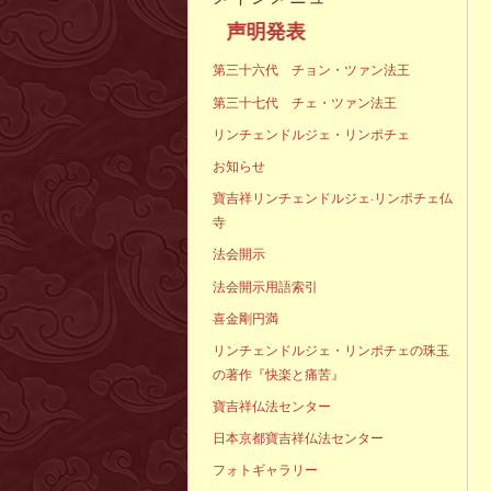
声明発表
第三十六代 チョン・ツァン法王
第三十七代 チェ・ツァン法王
リンチェンドルジェ・リンポチェ
お知らせ
寶吉祥リンチェンドルジェ·リンポチェ仏
寺
法会開示
法会開示用語索引
喜金剛円満
リンチェンドルジェ・リンポチェの珠玉
の著作『快楽と痛苦』
寶吉祥仏法センター
日本京都寶吉祥仏法センター
フォトギャラリー