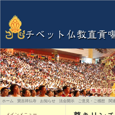
ホーム
寶吉祥仏寺
お知らせ
法会開示
ご意見・ご感想
関
メインメニュー