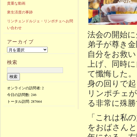
貴重な動画
衆生済度の事跡
リンチェンドルジェ・リンポチェへお問
い合わせ
法会の開始に
アーカイブ
弟子が尊き金
自分をお救い
上げ、同時に
検索
て懺悔した。
身の回りで起
オンラインの訪問者: 2
リンポチェが
今日の訪問数:
246
る非常に殊勝
トータル訪問:
287664
「これは私の
をおばさんと
年になる。右