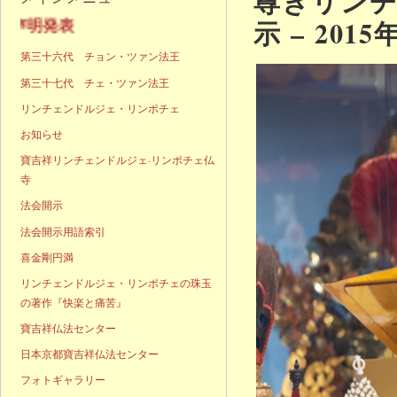
尊きリン
示 – 201
声明発表
第三十六代 チョン・ツァン法王
第三十七代 チェ・ツァン法王
リンチェンドルジェ・リンポチェ
お知らせ
寶吉祥リンチェンドルジェ·リンポチェ仏
寺
法会開示
法会開示用語索引
喜金剛円満
リンチェンドルジェ・リンポチェの珠玉
の著作『快楽と痛苦』
寶吉祥仏法センター
日本京都寶吉祥仏法センター
フォトギャラリー