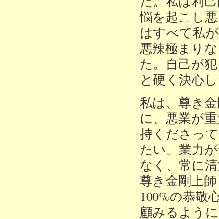
た。私は利己
悩を起こし悪
はすべて私が
悪辣極まりな
た。自己が犯
と硬く決心し
私は、尊き金
に、悪業が重
持くださって
たい。業力が
なく、常に清
尊き金剛上師
100%の恭
顧みるように