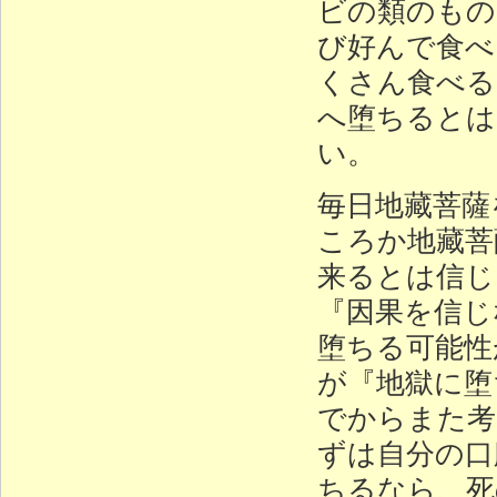
ビの類のもの
び好んで食べ
くさん食べる
へ堕ちるとは
い。
毎日地藏菩薩
ころか地藏菩
来るとは信じ
『因果を信じ
堕ちる可能性
が『地獄に堕
でからまた考
ずは自分の口
ちるなら、死