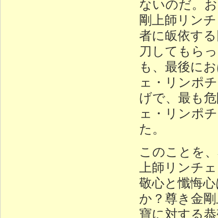
ないのだ。お
剛上師リンチ
者に皈依する
刀してもらっ
も、最後にお
ェ・リンポチ
げで、最も危
ェ・リンポチ
た。
このことを、
上師リンチェ
敬心と懺悔心
か？尊き金剛
寶に対する恭