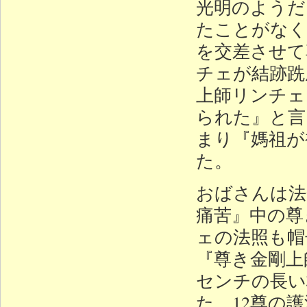
光明のようだ
たことがなく
を交差させて
チェが結跡跣
上師リンチェ
られた』と言
まり『媽祖が
た。
おばさんは法
痛苦』中の尊
ェの法照も帽
『尊き金剛上
センチの長い
た。12尊の