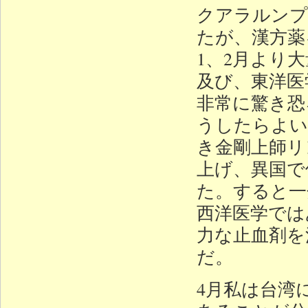
クアラルンプ
たが、漢方薬
1、2月より
及び、東洋医
非常に驚き恐
うしたらよい
き金剛上師リ
上げ、異国で
た。すると一
西洋医学では
力な止血剤を
だ。
4月私は台湾