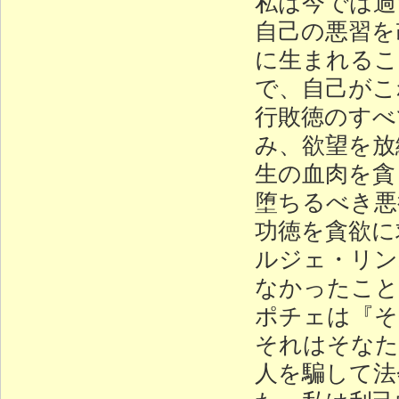
私は今では過
自己の悪習を
に生まれるこ
で、自己がこ
行敗徳のすべ
み、欲望を放
生の血肉を貪
堕ちるべき悪
功徳を貪欲に
ルジェ・リン
なかったこと
ポチェは『そ
それはそなた
人を騙して法