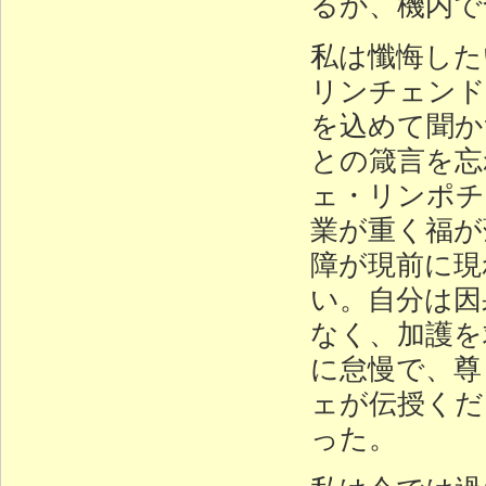
るか、機内で
私は懺悔した
リンチェンド
を込めて聞か
との箴言を忘
ェ・リンポチ
業が重く福が
障が現前に現
い。自分は因
なく、加護を
に怠慢で、尊
ェが伝授くだ
った。