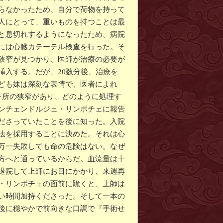
らなかったため、自分で荷物を持って
人にとって、重いものを持つことは最
と息切れするようになったため、病院
には心臓カテーテル検查を行った。そ
狭窄が見つかり、医師が治療の必要が
挿入する。だが、20数分後、治療を
ども妹は深刻な表情で、医者によれ
ヶ所の狭窄があり、どのように処理す
ンチェンドルジェ・リンポチェに報告
ださっていたことを後に知った。入院
法を採用することに決めた。それは心
万一失敗しても命の危険はない。なぜ
方へと通っているからだ。血流量は十
退院して上師にお目にかかり、来週再
・リンポチェの面前に跪くと、上師は
い時間加持くださった。そして一本の
後に穏やかで前向きな口調で『手術せ