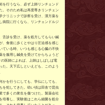
術を行うなら、必ず上師リンチェンド
た。そのため私は再度尊きリンチェン
学クリニックで診察を受け、漢方薬を
し病院に行くなら、リンチェンドルジ
、舌診を受け、薬を処方してもらい鍼
が、食後に歩くとやはり圧迫感を感じ
いている時、いつも感じる心臓の不快
薬を服用し鍼灸を受けてからちょうど
クの医師によれば、上師はしばしば電
った。天下広しといえども、このよう
。
何かを行うにしても、学仏にしても、
ちを犯してきた。幼い頃は田舎で昆虫
業で多くの衆生を傷つけた。製薬会社
を培養し、実験後はこれら細菌を処分
え、それを培養していたことがあっ