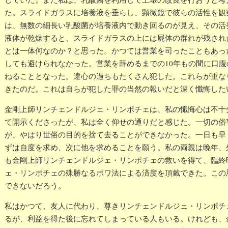
た。スライドガラスに培養液を垂らし、顕微鏡で彼らの活性を観
は、無数の細長い乳酸菌が培養液内で動き回るのが見え、その活
液体が乾燥すると、スライドガラスの上には屍体の群れが残され
とは一体何なのか？と思った。かつては営業を司ったこともあっ
しても避けられなかった。営業を辞めるまでの10年もの間に口
ねることとなった。違心の過ちもたくさん犯した。これらが重な
きたのだ。これは自らが犯した罪の当然の報いだと深く懺悔した
金剛上師リンチェンドルジェ・リンポチェは、私の懺悔心は不十
て開示くださったが、私は全く仰せの通りだと感じた。一切の俗
が、やはり世俗の目的を捨て去ることができなかった。一日も早
ずは自度を求め、次に他を求めることを願う。私の両親は晚年、
も金剛上師リンチェンドルジェ・リンポチェの救いを得て、臨終
ェ・リンポチェの殊勝なるポワ法による済度を頂戴できた。この
できないだろう。
私はかつて、友人に代わり、尊きリンチェンドルジェ・リンポチ
るが、利益を得た後に忘れてしまっている人もいる。けれども、