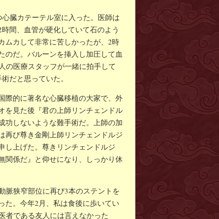
つ心臓カテーテル室に入った。医師は
2時間、血管が硬化していて石のよう
カムカして非常に苦しかったが、2時
たのだ。バルーンを挿入し加圧して血
6人の医療スタッフが一緒に拍手して
手術だと思っていた。
国際的に著名な心臓移植の大家で、外
オを見た後『君の上師リンチェンドル
成功しないような難手術だ。上師の加
は再び尊き金剛上師リンチェンドルジ
申し上げた。尊きリンチェンドルジ
無関係だ』と仰せになり、しっかり休
動脈狭窄部位に再び3本のステントを
った。今年2月、私は食後に歩いてい
。医者である友人には言えなかった