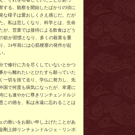
察する。観察を開始したばかりの頃に
発な様子は愛おしくさえ感じだ。だが
た。私は悲しくなり、科学とは、生命
たが、営業では接待による飲食はどう
腹の欲が習慣となり、多くの殺業を重
り、24年前には心筋梗塞の発作が起
い。
分で修行に力を尽くしていないとかつ
事から離れたいとひたすら願っていた
く一切を捨て去り、学仏に努力し、先
外国で何度も病気になったが、幸運に
時にも速やかに尊きリンチェンドルジ
恩この徳を、私は永遠に忘れることは
ェの救いをお願い申し上げたことがあ
金剛上師リンチェンドルジェ・リンポ