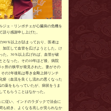
ルジェ・リンポチェが心臓病の危機を
て語り感謝申し上げた。
の90％以上が詰まっており、医者は
、加圧して血管を広げようとした。け
った。30％以上広げれば、血管が破
ととなった。その10年ほど後、病院
5ヶ所の狭窄が発見された。妻がその
。その2年後私は尊き金剛上師リンチ
化瘀（血流を良くし流れの悪くなった
臓の薬をもらっていたが、病状をうま
してもらうことはなかった。
チェに従い、インドのラダックで法会に
間も続き、よくなる兆しが見られなか