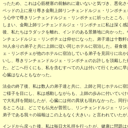
ったため、これは心筋梗塞の前触れに違いないと気づき、悪化さ
ベッドの上に座り尊き金剛上師リンチェンドルジェ・リンポチェ
う心中で尊きリンチェンドルジェ・リンポチェに祈ったところ、
しまい、金剛上師リンチェンドルジェ・リンポチェに私は深く感
後、私たちはラダックを離れ、インドのある景勝地に向かった。
ンチェンドルジェ・リンポチェは仰せになった。弟子達は十数軒
30人余りの弟子と共に上師に従い同じホテルに宿泊した。昼食
ェ・リンポチェが他のホテルに宿泊している弟子を見回りに出か
いし、尊きリンチェンドルジェ・リンポチェのお許しを頂戴した
た。どこへ行くにも、私を含むすべての人は付いて行くために早
心臓はなんともなかった。
法会の終了後、私は数人の弟子達と共に、上師と同じホテルに宿
ご様子を目にし、私は感動しながらも、上師の歩みに付いていけ
で大礼拝を開始したが、心臓には何の異状も現れなかった。同行
るところは、どこでも仏光が普照し、リンチェンドルジェ・リン
弟子である我々の福報はこの上もなく大きい』と言われていたが
インドから戻った後、私は毎日大礼拝を行ったが、健康に問題は