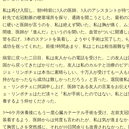
私は再び入院し、朝9時前に3人の医師、3人のアシスタントが待
針先で右冠動脈の梗塞場所を探り、通路を開こうとした。最初の
に硬いと医師が言うのを、私は絶えず聞いた。私は胸が痛く、ム
間後、医師が『進んだ』というのを聞いた。血管がついに開通し
管を広げ、3本のステントを装着し、ようやく手術は完了した。
成功を祝ってくれた。前後3時間あまり、私はこれは相当困難な
病室に戻った二日目、私は友人からの電話を受けた。この友人は
国から戻ってきたばかりだった。友人は私のカルテと治療のビデ
ジェ・リンポチェは本当に素晴らしい。十万人が受けても一人も
持がなかったなら成功は難しかっただろう』と言った。退院後私
ェ・リンポチェに拝謁申し上げ、医師である友人の言葉をお伝え
ェ・リンポチェはただ淡々と『私が手術したのではない。私とは
養するよう仰せくださった。
3〜6ケ月休養後にもう一度心臓カテーテル手術を受け、左前支冠
装着するよう、医師からは何度も言われたが、私は気が進まなか
て胸苦しさを突然感じ、それが10日間余りも改善されなかった