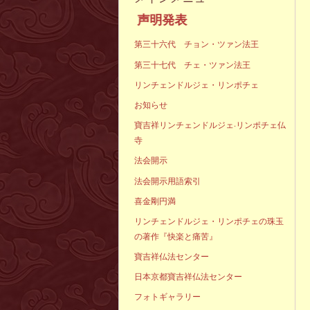
声明発表
第三十六代 チョン・ツァン法王
第三十七代 チェ・ツァン法王
リンチェンドルジェ・リンポチェ
お知らせ
寶吉祥リンチェンドルジェ·リンポチェ仏
寺
法会開示
法会開示用語索引
喜金剛円満
リンチェンドルジェ・リンポチェの珠玉
の著作『快楽と痛苦』
寶吉祥仏法センター
日本京都寶吉祥仏法センター
フォトギャラリー