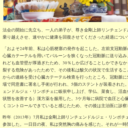
法会の開始に先立ち、一人の弟子が、尊き金剛上師リンチェンド
乗り越えさせ、速やかに健康を回復させてくださった経過につい
「およそ24年前、私は心筋梗塞の発作を起こした。左前支冠動脈
心臓カテーテルを用いてバルーンを狭くなった冠動脈に送り込み
れども血管壁が厚過ぎたため、30％しか広げることしかできなか
裂する危険があったためで、その後私は酸欠の状況で生活するこ
からの連絡を受け心臓カテーテル検查を行ったところ、冠動脈に
場で同意書に署名し手術が行われ、5個のステントが装着された
ェンドルジェ・リンポチェに皈依申し上げ、学仏、菜食し、活血
状態を改善する）漢方薬を服用した。3ケ月毎に病院で血圧と心
くコントロールできていると感じたため、その後は主治医に診察
昨年（2013年）7月私は金剛上師リンチェンドルジェ・リンポ
参加した。一日目の夜、私は突然胸の痛みを感じた。それが一時