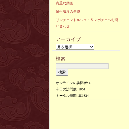
貴重な動画
衆生済度の事跡
リンチェンドルジェ・リンポチェへお問
い合わせ
アーカイブ
検索
オンラインの訪問者: 4
今日の訪問数:
1964
トータル訪問:
286824