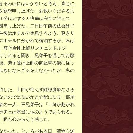
せるわけにはいかないと考え、直ちに
を観想申し上げた。お救いくださるよ
10分ほどすると疼痛は完全に消えて
謝申し上げた。二日目午前の法会終了
午後はホテルで休息するよう、尊きリ
のホテルに分かれて宿泊するが、私は
後、尊き金剛上師リンチェンドルジ
けられると聞き、兄弟子を通してお願
後、弟子達は上師の御座車の後に従っ
歩きにならざるをえなかったが、私の
泊した。上師が絶えず隨縁度衆なさる
ないのではないかと心配になり、部屋
者の一人、王兄弟子は『上師が赴かれ
ポチェは本当に仏のようであられる。
、私も心からそう感じた。
なかった。ところがある日、荷物を送