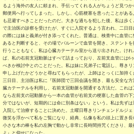
るよう海外の友人に頼まれ、手伝ってくれる人がちょうど見つか
郵便局へ行ってしまった。しかし、心筋梗塞を患ったことがある
も忌避すべきことだったのだ。大きな過ちを犯した後、私は歩く
で主治医の診察を受けたが、すぐに入院するよう言われ、二日目
の際には妹と義弟が付き添ってくれた。普通は、検查中に血管に
あると判断すると、その場でバルーンで血管を開き、ステントを
行うこともなく、私は心臓カテーテル室から送り出された。けれ
ば、私の右前支冠動脈はすべて詰まっており、左前支血管には6
べきか検討中とのことだった。私は妹に兄弟子に電話し、尊きリ
申し上げたかどうかと尋ねてもらったが、上師はとっくに加持く
三日目、主治医は私に『医師団で三回会議を開き、最も安全な方
臓カテーテルを利用し、右前支冠動脈を開通する方法だ。これは
なら左前支の冠動脈から一本の血管が右前支の梗塞した血管の下
分ではないが、短期的には命に別条はない』という。私は先ずは
入院して治療することに決めた。土曜日尊きリンチェンドルジェ
微笑を浮かべて私をご覧になり、経典、仏像を私の頭上に置き長
小さな木の棒を私の左胸で動かし非常に長時間持咒くださり、最
よ』と仰せになった。