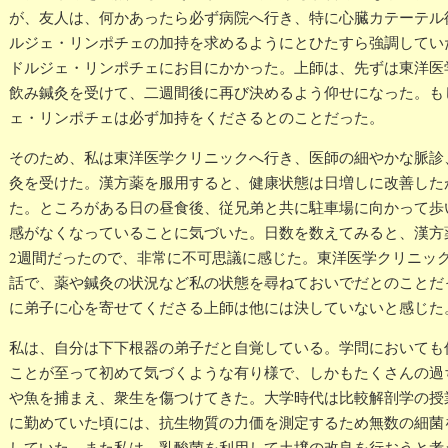
が、友人は、何かあったら必ず病院へ行き、特に心臓カテーテル
ルジェ・リンポチェの加持を求めるようにとひたすら強調してい
ドルジェ・リンポチェにお目にかかった。上師は、先ずは東洋医
飲み鍼灸を受けて、二週間後に再び決めるよう仰せになった。も
ェ・リンポチェは必ず加持をくださるとのことだった。
そのため、私は東洋医学クリニックへ行き、医師の細やかな脈診
灸を受けた。漢方薬を服用すると、健康状態は日増しに改善した
た。ところがある日の昼食後、従兄弟と共に駐車場に向かって歩
感がなくなっていることに気づいた。日数を数えてみると、漢方
2週間だったので、非常に不可思議に感じた。東洋医学クリニッ
話で、薬や鍼灸の状況など私の状態を尋ねておいでだとのことだ
に弟子に心を寄せてくださる上師は他には決していないと感じた
私は、自分は下下根器の弟子だと自覚している。学問においても
ことが至って初めて気づくような有り様で、しかもたくさんの過
や魚を捕まえ、衆生を傷つけてきた。大学時代は比較解剖学の授
に勤めていた頃には、抗生物質の力価を測定するため無数の細菌
していた。また私は、乳酸菌を利用して土壌の改良を行おうと考