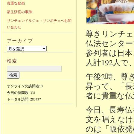
貴重な動画
衆生済度の事跡
リンチェンドルジェ・リンポチェへお問
い合わせ
尊きリンチェ
アーカイブ
仏法センター
参列者は日本
人計192人
検索
午後2時、尊
昇って、「長
オンラインの訪問者: 3
今日の訪問数:
331
者に貴重な仏
トータル訪問:
287437
今日、長寿仏
文を唱えなけ
のは「皈依発