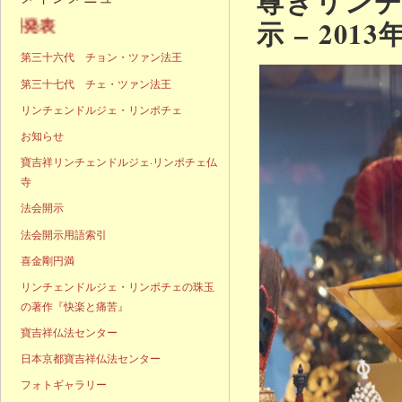
尊きリン
示 – 2013
声明発表
第三十六代 チョン・ツァン法王
第三十七代 チェ・ツァン法王
リンチェンドルジェ・リンポチェ
お知らせ
寶吉祥リンチェンドルジェ·リンポチェ仏
寺
法会開示
法会開示用語索引
喜金剛円満
リンチェンドルジェ・リンポチェの珠玉
の著作『快楽と痛苦』
寶吉祥仏法センター
日本京都寶吉祥仏法センター
フォトギャラリー