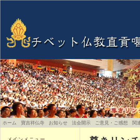
ホーム
寶吉祥仏寺
お知らせ
法会開示
ご意見・ご感想
関
メインメニュー