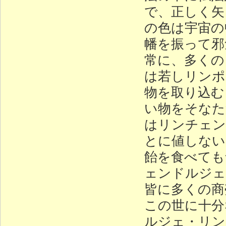
で、正しく矢
の色は宇宙の
幡を振って邪
常に、多くの
は若しリンポ
物を取り込む
い物をそなた
はリンチェン
とに値しない
飴を食べても
ェンドルジェ
皆に多くの商
この世に十分
ルジェ・リン