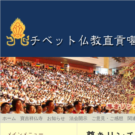
ホーム
寶吉祥仏寺
お知らせ
法会開示
ご意見・ご感想
関
メインメニュー