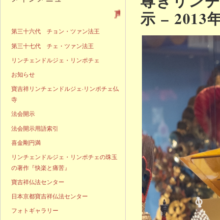
尊きリン
示 – 201
声明発表
第三十六代 チョン・ツァン法王
第三十七代 チェ・ツァン法王
リンチェンドルジェ・リンポチェ
お知らせ
寶吉祥リンチェンドルジェ·リンポチェ仏
寺
法会開示
法会開示用語索引
喜金剛円満
リンチェンドルジェ・リンポチェの珠玉
の著作『快楽と痛苦』
寶吉祥仏法センター
日本京都寶吉祥仏法センター
フォトギャラリー