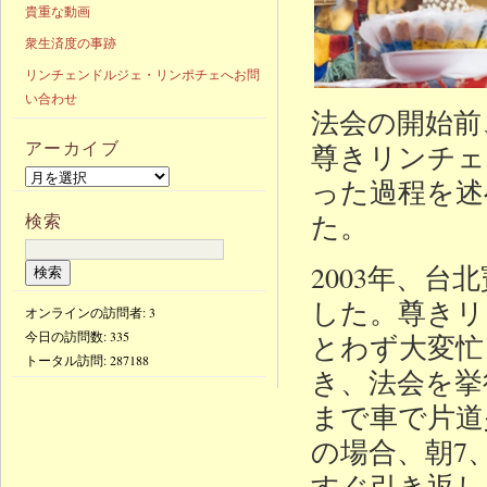
貴重な動画
衆生済度の事跡
リンチェンドルジェ・リンポチェへお問
い合わせ
法会の開始前
アーカイブ
尊きリンチェ
った過程を述
た。
検索
2003年、
した。尊きリ
オンラインの訪問者: 3
今日の訪問数:
335
とわず大変忙
トータル訪問:
287188
き、法会を挙
まで車で片道
の場合、朝7
すぐ引き返し