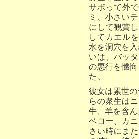
サボって外で
ミ、小さいテ
にして観賞し
してカエルを
水を洞穴を入
いは、バッタ
の悪行を懺悔
た。
彼女は累世の
らの衆生はニ
牛、羊を含ん
ベロー、カニ
さい時にまた