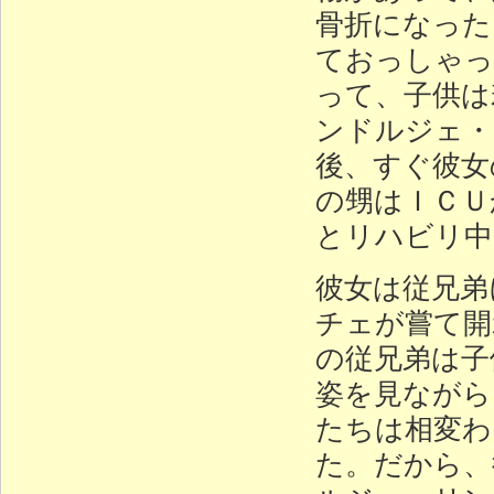
骨折になった
ておっしゃっ
って、子供は
ンドルジェ・
後、すぐ彼女
の甥はＩＣＵ
とリハビリ中
彼女は従兄弟
チェが嘗て開
の従兄弟は子
姿を見ながら
たちは相変わ
た。だから、