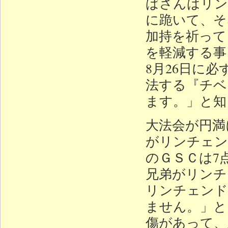
ばさんはリン
に跪いて、そ
加持を祈って
を軽減する事
8月26日に
法する『チベ
ます。」と知
大法会が円満
がリンチェン
のＧＳＣは7
兄弟がリンチ
リンチェンド
ません。」と
傷があって、