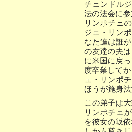
チェンドルジ
法の法会に参
リンポチェの
ジェ・リンポ
なた達は誰が
の友達の夫は
に米国に戻っ
度卒業してか
ェ・リンポチ
ほうが施身法
この弟子は大
リンポチェが
を彼女の皈依
しかも尊きリ