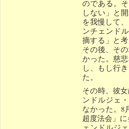
のである。そ
しない」と開
を我慢して、
ンチェンドル
摘する」と考
その後、その
かった。慈悲
し、もし行き
た。
その時、彼女
ンドルジェ・
なかった。8
超度法会」に
ェンドルジェ