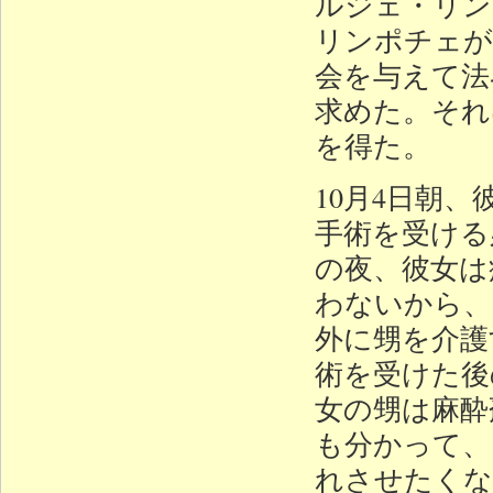
ルジェ・リン
リンポチェが
会を与えて法
求めた。それ
を得た。
10月4日朝
手術を受ける
の夜、彼女は
わないから、
外に甥を介護
術を受けた後
女の甥は麻酔
も分かって、
れさせたくな