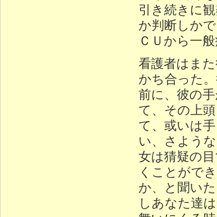
引き続きに観
か判断しかで
ＣＵから一般
看護者はまた
かち合った。
前に、彼の手
て、その上頭
て、或いは手
い、さような
女は猜疑の目
くことができ
か、と聞いた
しあなた達は