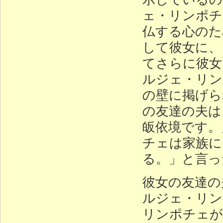
ェ・リンポチ
仏する心のた
して彼女に、
てさらに彼女
ルジェ・リン
の壁に掲げら
の友達の夫は
皈依境です。
チェは家族に
る。」と言っ
彼女の友達の
ルジェ・リン
リンポチェが