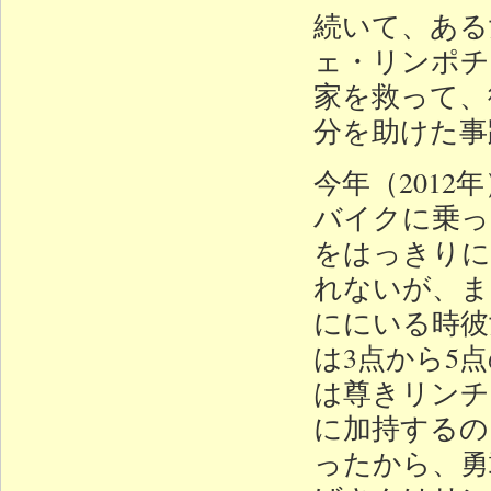
続いて、ある
ェ・リンポチ
家を救って、
分を助けた事
今年（2012
バイクに乗っ
をはっきりに
れないが、ま
ににいる時彼
は3点から5
は尊きリンチ
に加持するの
ったから、勇