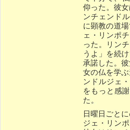
仰った。彼女
ンチェンドル
に顕教の道場
ェ・リンポチ
った。リンチ
うよ」を続け
承諾した。彼
女の仏を学ぶ
ンドルジェ・
をもっと感謝
た。
日曜日ごとに
ジェ・リンポ