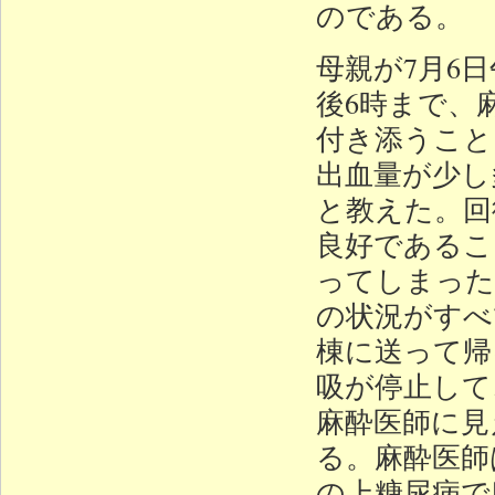
のである。
母親が7月6
後6時まで、
付き添うこと
出血量が少し
と教えた。回
良好であるこ
ってしまった
の状況がすべ
棟に送って帰
吸が停止して
麻酔医師に見
る。麻酔医師
の上糖尿病で