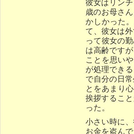
彼女はリンチ
歳のお母さん
かしかった。
て、彼女は外
って彼女の勤
は高齢ですが
ことを思いや
が処理できる
で自分の日常
とをあまり心
挨拶すること
った。
小さい時に、
お金を盗んで