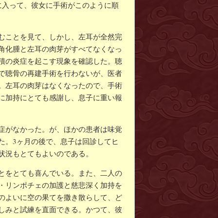
に入って、彼女に手術がこのように順
むことを見て、しかし、左耳が全然完
角化腫と左耳の肉芽がすべてなくなっ
積の炎症を起こす現象を確認した。聴
で聴骨の再建手術を行わないが、医者
。左耳の肉芽はなくなったので、手術
に加持にとても感謝し、息子に重い報
症がなかった。が、ほかの患者は味覚
た。3ヶ月の後で、息子は回診してヒ
状況もとてもよいのである。
とをとても喜んでいる。また、二人の
・リンポチェの加護と慈悲深く加持を
のよいに空の果てを撒き散らして、ど
しみと試練を直面できる。かつて、彼