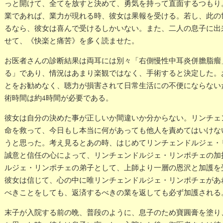
っと開けて、全てを放すと決めて、勇気を持って直面するつもり
業であれば、業力が現れる時、彼女は果報を受ける。若し、此の
るなら、彼女は喜んで受けるしかいない。また、二人の息子に出
せて、《快楽と痛苦》を多く読ませた。
お医者さんの診断結果は両耳には別々「右側慢性中耳炎併膽脂瘤
る」であり、情況はあまり楽観ではなく、手術すると決定した。
とをお勧めなく、聴力が損害されて日常生活にの不便にならない
術時間は約4時間が必要である。
彼女は自分の決めた事が正しいか間違いか分からない。リンチェ
命を救って、今日もし本当に何があっても他人を責めてはいけな
うと思った。考え見るとあの時、はじめてリンチェンドルジェ・
誠意と信任の心によって、リンチェンドルジェ・リンポチェの加
ルジェ・リンポチェの弟子として、上師より一層の恩沢と加護を
彼女は信じて、心の中に唯リンチェンドルジェ・リンポチェがあ
べきことをしても、返済するべきの業を返しても必ず加護される
末子が入院する前の晩、普段のように、息子のため寶圓膏を塗り