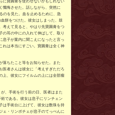
らに寶圓膏を使わせないかもしれない
く懺悔させた。話しながら、突然に
れるのを見た。血を止めるために、急
の血餅をつけた。彼女はしまった、鼓
。考えて見ると、やはり先寶圓膏をつ
子の耳の中にの入れて伸ばして、取り
に息子が案内に聞こえになったと言っ
これは本当にすごい。寶圓膏は全く神
が落ちたこと等をお知らせた。また
お医者さんは彼女に「考えすぎただろ
の上、彼女にフイルムの上には全部瘤
、が、手術を行う前の日、医者はまた
手術である。彼女は息子にリンチェン
子は手術台に上げて、彼女は数珠を持
ジェ・リンポチェが息子のてっぺんに