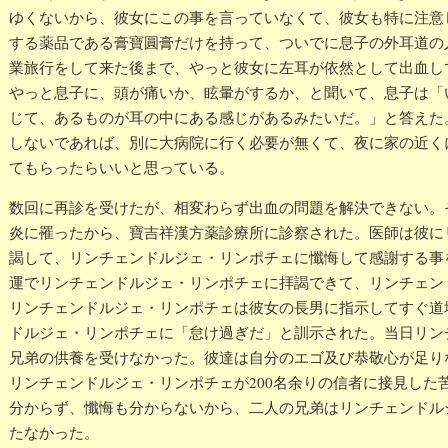
ゆくないから、彼女にこの事を言っていなくて、彼女も特に注意
する薬品である膏寶圓膏だけを持って、ついでに息子の外耳道の
業旅行をして来た後まで、やっと彼女に左耳が依然として出血し
やっと息子に、頭が痛いか、眩暈がするか、と聞いて、息子は「
じて、あるものが耳の中にある感じがあるみたいだ。」と答えた
しないであれば、別に大病院に行く必要が無くて、夜に家の近く
てもらったらいいと思っている。
数回に再診を受けたが、相変わらず出血の問題を解決できない。
炎に罹ったから、寶吉祥漢方薬診療所に診察された。医師は彼に
謁して、リンチェンドルジェ・リンポチェに懺悔して感謝する事
運でリンチェンドルジェ・リンポチェに拝謁できて、リンチェン
リンチェンドルジェ・リンポチェは彼女の長男に指示してすぐ道
ドルジェ・リンポチェに「怠け過ぎだ」と訓示された。当日リン
兄弟の供養を受けなかった。彼達は自分のエゴ及び恭敬心が足り
リンチェンドルジェ・リンポチェが200名余りの信者に接見した
分からず、懺悔も分からないから、二人の兄弟はリンチェンドル
たなかった。