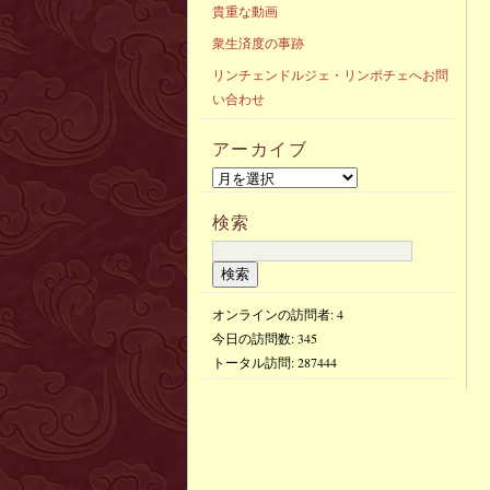
貴重な動画
衆生済度の事跡
リンチェンドルジェ・リンポチェへお問
い合わせ
アーカイブ
検索
オンラインの訪問者: 4
今日の訪問数:
345
トータル訪問:
287444