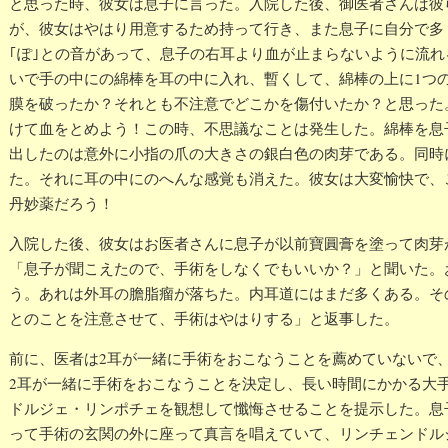
と思った時、彼女は息子に言った。入院した後、御医者さんは彼
が、彼女はやはり用意するため持って行き、また息子に自分で多
｢ぽ｣との音があって、息子の右耳より血が止まらないように流
いで手の中にの綿棒を耳の中に入れ、暫くして、綿棒の上に1つ
膜を破ったか？それとも不注意でどこかを傷付いたか？と思った
けて血をとめよう！この時、不思議なことは発生した。綿棒を息
出したのは意外に小指の爪の大きさの銀白色の肉芽である。同時
た。それに耳の中にのへんな感覚も消えた。彼女は大変愉快で、
丹妙薬だろう！
入院した後、彼女はお医者さんに息子が以前寶圓膏を塗って肉芽
「息子が聞こえたので、手術をしなくでもいいか？」と聞いた。
う。あれは外耳の膽脂瘤が落ちた。内耳道にはまだ多くある。そ
とのことを注意させて、手術はやはりする」と返事した。
前に、医者は2耳が一緒に手術をおこなうことを薦めていないで
2耳が一緒に手術をおこなうことを決定し、長い時間にかかる大
ドルジェ・リンポチェを観想して懺悔させることを提示した。息
って手術の玄関の外に座って真言を唱えていて、リンチェンドル