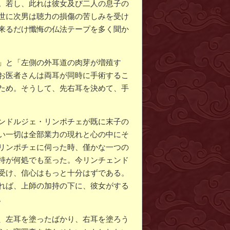
。若し、此れは彼女及び二人の息子の
世に次男は聴力の損傷の苦しみを受け
来るだけ懺悔の仏法テープを多く聞か
」と「左側の外耳道の肉芽が増殖す
お医者さんは両耳が同時に手術するこ
ため。そうして、先右耳を決めて、手
ンドルジェ・リンポチェが既に末子の
い一切は全部業力の現れと心の中にそ
リンポチェに伺った時、僅かな一つの
持が何処でも至った。今リンチェンド
受け、信心はもっと十分はずである。
れば、上師の加持の下に、彼女がする
。
、左耳を塗ったばかり、右耳を塗ろう