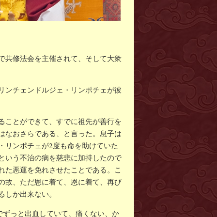
で共修法会を主催されて、そして大衆
リンチェンドルジェ・リンポチェが彼
ることができて、すでに祖先が善行を
はなおさらである、と言った。息子は
・リンポチェが2度も命を助けていた
という不治の病を慈悲に加持したので
れた悪運を免れさせたことである。こ
の故、ただ恩に着て、恩に着て、再び
るしか出来ない。
因でずっと出血していて、痛くない、か