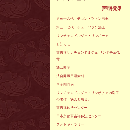
声明発表
第三十六代 チョン・ツァン法王
第三十七代 チェ・ツァン法王
リンチェンドルジェ・リンポチェ
お知らせ
寶吉祥リンチェンドルジェ·リンポチェ仏
寺
法会開示
法会開示用語索引
喜金剛円満
リンチェンドルジェ・リンポチェの珠玉
の著作『快楽と痛苦』
寶吉祥仏法センター
日本京都寶吉祥仏法センター
フォトギャラリー