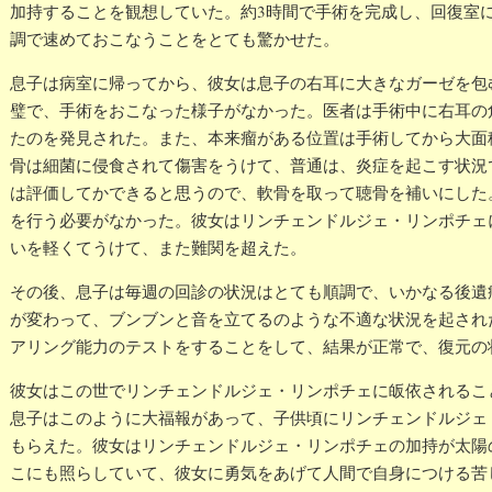
加持することを観想していた。約3時間で手術を完成し、回復室
調で速めておこなうことをとても驚かせた。
息子は病室に帰ってから、彼女は息子の右耳に大きなガーゼを包
璧で、手術をおこなった様子がなかった。医者は手術中に右耳の
たのを発見された。また、本来瘤がある位置は手術してから大面
骨は細菌に侵食されて傷害をうけて、普通は、炎症を起こす状況
は評価してかできると思うので、軟骨を取って聴骨を補いにした
を行う必要がなかった。彼女はリンチェンドルジェ・リンポチェ
いを軽くてうけて、また難関を超えた。
その後、息子は毎週の回診の状況はとても順調で、いかなる後遺
が変わって、ブンブンと音を立てるのような不適な状況を起され
アリング能力のテストをすることをして、結果が正常で、復元の
彼女はこの世でリンチェンドルジェ・リンポチェに皈依されるこ
息子はこのように大福報があって、子供頃にリンチェンドルジェ
もらえた。彼女はリンチェンドルジェ・リンポチェの加持が太陽
こにも照らしていて、彼女に勇気をあげて人間で自身につける苦