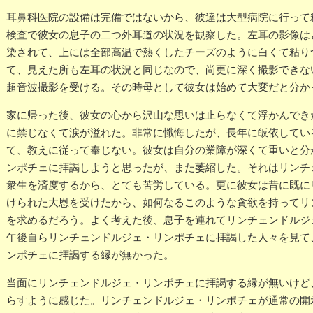
耳鼻科医院の設備は完備ではないから、彼達は大型病院に行って
検査で彼女の息子の二つ外耳道の状況を観察した。左耳の影像は
染されて、上には全部高温で熱くしたチーズのように白くて粘り
て、見えた所も左耳の状況と同じなので、尚更に深く撮影できな
超音波撮影を受ける。その時母として彼女は始めて大変だと分か
家に帰った後、彼女の心から沢山な思いは止らなくて浮かんでき
に禁じなくて涙が溢れた。非常に懺悔したが、長年に皈依してい
て、教えに従って奉じない。彼女は自分の業障が深くて重いと分
ンポチェに拝謁しようと思ったが、また萎縮した。それはリンチ
衆生を済度するから、とても苦労している。更に彼女は昔に既に
けられた大恩を受けたから、如何なるこのような貪欲を持ってリ
を求めるだろう。よく考えた後、息子を連れてリンチェンドルジ
午後自らリンチェンドルジェ・リンポチェに拝謁した人々を見て
ンポチェに拝謁する縁が無かった。
当面にリンチェンドルジェ・リンポチェに拝謁する縁が無いけど
らすように感じた。リンチェンドルジェ・リンポチェが通常の開