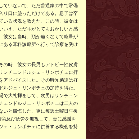
していないで、ただ普通家の中で常備
入り口に塗っただけである。息子は卒
ている状況を教えた。この時、彼女は
いいえ。ただ耳がとてもおかしいと感
。彼女は当時、頭が痛くなくて眩暈が
にある耳科診療所へ行って診察を受け
その時、彼女の長男もアトピー性皮膚
リンチェンドルジェ・リンポチェに拝
をアドバイスした。その時兄弟達は好
ドルジェ・リンポチェの加持を得た。
場で大礼拝をして、次男はリンチェン
チェンドルジェ・リンポチェは二人の
ないと懺悔した。更に毎週土曜日午後
苦労及び疲労を無視して、更に感謝を
ジェ・リンポチェに供養する機会を持