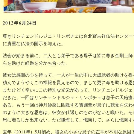
2012年6月24日
尊きリンチェンドルジェ・リンポチェは台北寶吉祥仏法センター
に貴重な仏法の開示を与えた。
法会が始まる前に、二人とも弟子である母子は皆に尊き金剛上師
らを助けた経過を分かち合った。
彼女は感謝の心を持って、一人が一生の中に大成就者の助けを得
積んでようやくこの福報を貰えるので、まして更に命を助ける恩
またひどく幸いにこの特別な光栄があって、リンチェンドルジェ
だきた。一回はリンチェンドルジェ・リンポチェは息子の天疱瘡
ある。もう一回は神丹妙薬に匹敵する寶圓膏が息子に聴覚を失わ
のように大きな恩恵は、彼女が仕返しのものがないと嘆いた。そ
恩に着るしか出来ない。ただ懺悔して、懺悔して、さらに懺悔す
去年（2011年）5月初め、彼女の小さな息子の左耳が不明な原