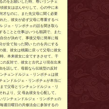
するのをお願いした時、尊いリンチェ
の頃彼女はぼんやりして、心の中に未
0何才なのに、また先父母に聞く必要
された、彼女が必ず父母に尊重するべ
ル ジェ・リンポチェの話を聞き取ら
することと仕事はいつも順調で、また
も自分が決めて、事後父母に簡単に報
分が全て知った聞い たのを共にする
の後、彼女は桃園に戻って父母に彼女
た時、本来彼女に全てすきさせて、干
にの反対で、彼女と古代より現在出来
由を話して、母親なら伝統型の反対
リンチェンドルジェ・リンポチェは彼
チェンドルジェ・リンポチェが本当に
今まで父母とリンチェンドルジェ・リ
それより、父 母あ彼女を心配して、
いリンチェンドルジェ・リンポチェの
が毎週日曜日の共修法会に参加するの