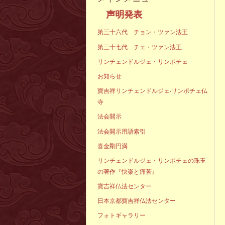
声明発
第三十六代 チョン・ツァン法王
第三十七代 チェ・ツァン法王
リンチェンドルジェ・リンポチェ
お知らせ
寶吉祥リンチェンドルジェ·リンポチェ仏
寺
法会開示
法会開示用語索引
喜金剛円満
リンチェンドルジェ・リンポチェの珠玉
の著作『快楽と痛苦』
寶吉祥仏法センター
日本京都寶吉祥仏法センター
フォトギャラリー