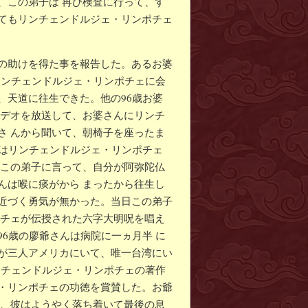
、この弟子は 再び検査に行って、す
てもリンチェンドルジェ・リンポチェ
の助けを得た事を報告した。あるお婆
リンチェンドルジェ・リンポチェに会
、天道に往生できた。他の96歳お婆
ビデオを放送して、お婆さんにリンチ
さ んから聞いて、朝椅子を座ったま
子はリンチェンドルジェ・リンポチェ
はこの弟子に言って、自分が阿弥陀仏
んは喉に痰がから まったから往生し
近づく勇気が無かった。当日この弟子
ポチェが伝授された六字大明呪を唱え
6歳の廖爺さんは病院に一ヵ月半 に
が三人アメリカにいて、唯一台湾にい
ンチェンドルジェ・リンポチェの著作
・リンポチェの功徳を賞賛した。お爺
て、彼はようやく落ち着いて最後の息