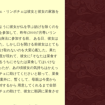
ェ・リンポチェは彼女と彼女の家族を
ように彼女が仏を学ぶ妨げを除くのを
参加して、昨年(2010)7月尊いリン
身法に参加する前、 ある日、彼女は
た。しかし口を開ける前彼女はとても
受け取れないのを大変心配した。果た
度が現れて、彼女に｢そなたは菜食す
るうちにそなたは菜食してはいけな
ったが、あの頃彼女の気持ちはかえっ
チェに助けてくださいと願って、菜食
、案外に、暫くして、母親は今度から
対するから 用意してくれるまで全部
チェの助けで、彼女に順調に菜食させ