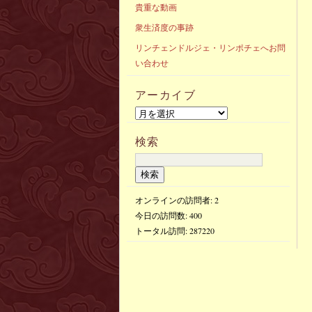
貴重な動画
衆生済度の事跡
リンチェンドルジェ・リンポチェへお問
い合わせ
アーカイブ
検索
オンラインの訪問者: 2
今日の訪問数:
400
トータル訪問:
287220