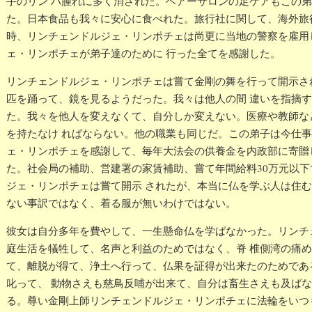
手のリン パ腫れに多く消された。ヘアーサロンの足ケアもこの
た。日本食品も我々に安心に食べれた。旅行社に関して、海外旅
時、リンチェンドルジェ・リンポチェは尚更に当地の警察を雇用
ェ・リンポチェが弟子達のために 行った全てを感謝した。
リンチェンドルジェ・リンポチェは嘗て金剛の舞を行って開示さ
匹を踊って、鏡を見るようだった。我々は他人の間 違いを指摘
た。我々を他人を変えなくて、自分しか変えない。医療や教師な
を持たなけ ればならない。他の職業も同じだ。この弟子は今仕
ェ・リンポチェを感謝して、毎年大法会の供養金を内政部に寄贈
た。社会局の補助、営建署の家賃補助、嘗て年間給料30万元以
ジェ・リンポチェは嘗て開示 されたが、本当に仏を学ぶ人は住
ない事訳ではなく、着る服が無いわけではない。
彼女は自分多年を費やして、一生懸命仏を学ばなかった。リンチ
庭生活を犠牲して、名声と利益のためではなく、脊 椎側湾の痛
て、離脱が得て、浄土へ行って、仏果を証得が出来たのためであ
叱って、 動物さえも慈鳥反哺が出来て、自分は畜生さえも及ば
る。尊い金剛上師リンチェンドルジェ・リンポチェに法輪をいつ