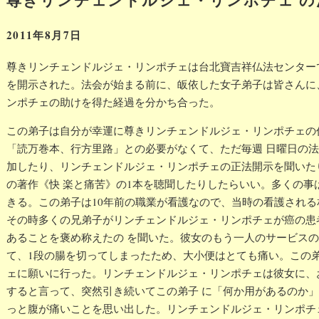
表
2011年8月7日
尊きリンチェンドルジェ・リンポチェは台北寶吉祥仏法センター
を開示された。法会が始まる前に、皈依した女子弟子は皆さんに
ンポチェの助けを得た経過を分かち合った。
この弟子は自分が幸運に尊きリンチェンドルジェ・リンポチェの
「読万巻本、行方里路」との必要がなくて、ただ毎週 日曜日の
加したり、リンチェンドルジェ・リンポチェの正法開示を聞いた
の著作《快 楽と痛苦》の1本を聴聞したりしたらいい。多くの事
きる。この弟子は10年前の職業が看護なので、当時の看護される
その時多くの兄弟子がリンチェンドルジェ・リンポチェが癌の患
あることを褒め称えたの を聞いた。彼女のもう一人のサービス
て、1段の腸を切ってしまったため、大小便はとても痛い。この弟
ェに願いに行った。リンチェンドルジェ・リンポチェは彼女に、
すると言って、突然引き続いてこの弟子 に「何か用があるのか
っと腹が痛いことを思い出した。リンチェンドルジェ・リンポチ