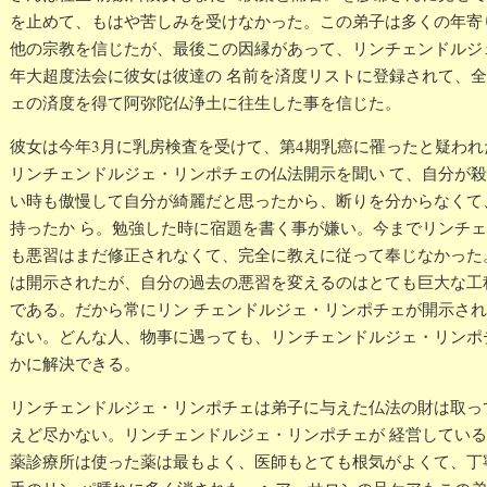
を止めて、もはや苦しみを受けなかった。この弟子は多くの年寄
他の宗教を信じたが、最後この因縁があって、リンチェンドルジ
年大超度法会に彼女は彼達の 名前を済度リストに登録されて、
ェの済度を得て阿弥陀仏浄土に往生した事を信じた。
彼女は今年3月に乳房検査を受けて、第4期乳癌に罹ったと疑わ
リンチェンドルジェ・リンポチェの仏法開示を聞い て、自分が
い時も傲慢して自分が綺麗だと思ったから、断りを分からなくて
持ったか ら。勉強した時に宿題を書く事が嫌い。今までリンチ
も悪習はまだ修正されなくて、完全に教えに従って奉じなかった
は開示されたが、自分の過去の悪習を変えるのはとても巨大な工
である。だから常にリン チェンドルジェ・リンポチェが開示さ
ない。どんな人、物事に遇っても、リンチェンドルジェ・リンポ
かに解決できる。
リンチェンドルジェ・リンポチェは弟子に与えた仏法の財は取っ
えど尽かない。リンチェンドルジェ・リンポチェが 経営してい
薬診療所は使った薬は最もよく、医師もとても根気がよくて、丁