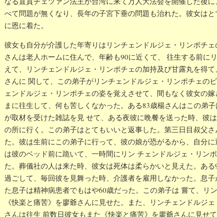
なる直貢チェツァン法王が台湾に来て万人大法会を開催した後に
べて問題が無くなり、長年の子宮下垂の問題も治れた。彼女はと
に恩に着た。
彼女も自分が介護した年寄りはリンチェンドルジェ・リンポチェ
さんは老人ホームに住んで、年齢も90に近くて、 往生する前に
えて、リンチェンドルジェ・リンポチェの加持及び甘露丸を得て
さんに 関して、この弟子がリンチェンドルジェ・リンポチェの
ェンドルジェ・リンポチェの姿を覚えさせて、間もなく彼女の嫁
まに往生して、何も苦しくなかった。ある83歳楊さんはこの弟
が取材を受けた雑誌を見 せて、ある夜彼に晩餐を送った時、彼
の所に行く。この弟子はとてもいいと返事した。第三日目叔父さ
た。彼は生前にこの弟子に行って、彼の娘が恐がるから、自分に
は彼のベッド前に跪いて、一時間にリン チェンドルジェ・リン
た。葬儀社の人は来た時、彼女は死体は柔らかいと見えた。ある9
過ごして、毎回彼を見舞った時、介護者を雇用しなかった。息子
た息子は精神病患者でもはや60歳だった。この弟子は 嘗て、リ
《快楽と痛苦》を廖爺さんに見せた。また、リンチェンドルジェ
さんは往生 前数日彼女もまた《快楽と痛苦》を廖爺さんに見せ