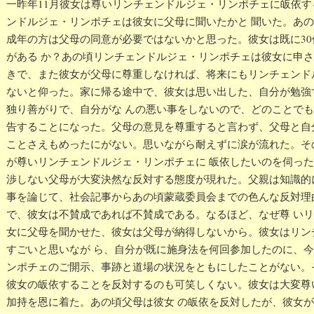
一昨年11月彼女は尊いリンチェンドルジェ・リンポチェに皈依
ンドルジェ・リンポチェは彼女に父母に聞いたかと 聞いた。あ
成年の方は父母の同意が必要ではないかと思った。彼女は既に3
がある か？あの頃リンチェンドルジェ・リンポチェは彼女に申
きで、また彼女が父母に尊重しなければ、将来にもリンチェンド
ないと仰った。家に帰る途中で、彼女は思い出した、自分が勉強
独り善がりで、自分がな んの悪い事をしないので、どのことで
告することになった。父母の意見を尊重すると言わず、父母と自
ことさえもめったにがない。思いながら耐えずに涙が流れた。そ
が尊いリンチェンドルジェ・リンポチェに 皈依したいのを伺っ
渉しない父母が大変決然な反対する態度が現れた。父親は知識的
事を論じて、社会記事からあの頃蒙蔵委員会までの色んな反対理
で、彼女は不賛成であれば不賛成である。なるほど、なぜ尊 い
女に父母を聞かせた、彼女は父母が納得しないから。彼女はリン
すごいと思いなが ら、自分が既に施身法を何回参加したのに、
ンポチェのご開示、事跡と道場の状況をともにしたことがない。
彼女の皈依することを反対するのも可笑しくない。彼女は大変尊
加持を恩に着た。あの頃父母は彼女 の皈依を反対したが、彼女