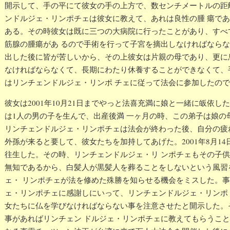
開示して、手の平にて彼女の手の上方で、数センチメートルの距
ンドルジェ・リンポチェは彼女に教えて、あれは良性の腫 瘍で
ある。その時彼女は既に三つの大病院に行ったことがあり、すべ
筋腺の腫瘍があ るので手術を行って子宮を摘出しなければなら
出した後に皆が苦しいから、その上彼女は片親の母であり、更に
なければならなくて、長期にわたり休養することができなくて、
はリンチェンドルジェ・リンポ チェに従って法会に参加したの
彼女は2001年10月21日までやっと法喜充満に娘と一緒に皈依した。
は1人の男の子を生んで、出産後満 一ヶ月の時、この弟子は娘の
リンチェンドルジェ・リンポチェは法会が終わった後、自分の疲
外孫が来ると要して、彼女たちを加持してあげた。2001年8月1
往生した。その時、リンチェンドルジェ・リ ンポチェもその子
無知であるから、白髪人が黒髪人を葬ることをしないという風習
ェ・ リンポチェが法を修めた殊勝を知らせる機会をミスした。
ェ・リンポチェに感謝しにいって、リンチェンドルジェ・リンポ
女たちに仏を学びなければならない事を注意させたと開示した。
事があればリンチェン ドルジェ・リンポチェに教えてもらうこと