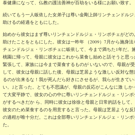
泰健康になって、仏教の護法善神が百劫をいる様にお願い致す。
続いてもう一人皈依した女弟子は尊い金剛上師リンチェンドルジ
助けるの経過をともにした。
始めから彼女はまず尊いリンチェンドルジェ・リンポチェがどの
助けたことをともにした。彼女は一昨年 （2009）7月から施身法を
チェンドルジェ・リンポチェに皈依して、今まで満ちた1年だ。施
桃園に帰って、母親に彼女はこれから菜食し始めと話そうと思っ
緊張して、家族には今まで菜食するものが いないので、母親が
して、彼女は母親に話した後、母親は芝居ような激しい反対な態
るのが出来るな！我が死んだら好きにさせるが、我らが生きてい
い。｣と言った。とても不思議が、母親の反応がこんなに激 しか
て大変平静で、彼女の心の中に尊いリンチェンドルジェ・リンポ
がするべきだか ら、同時に彼女は徐徐と母親と日常的話をして
彼女のため菜食するのを用意すると言った。母親は芝居ような反
の過程が唯十分だ。これは全部尊いリンチェンドルジェ・リンポ
た。