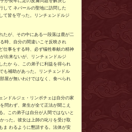
弟子が長年に足の皮膚問題を解決し
行して ネパールの聖地に訪問した
して皆を守った。リンチェンドルジ
れたが、その中にある一段落は鹿が二
する時、自分の間違いこそ反映され
ど仕事をする時、必ず犠牲奉献の精神
事が出来ないが、リンチェンドルジ
したか ら、この弟子に利益を得られ
下でも補助があった。リンチェンドル
む部屋が無いわけではなく、食べられ
ェンドルジェ・リンポチェは自分の家
めを問わず、衆生が全て正法が聞こえ
る。この弟子は自分が人間ではないと
なかった。彼女は上師の叱りを受け取
もま わるように懇請する。法体が安