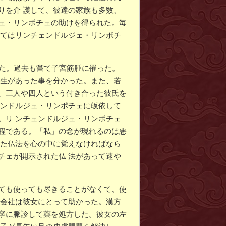
りを介 護して、彼達の家族も多数、
ェ・リンポチェの助けを得られた。毎
全てはリンチェンドルジェ・リンポチ
れた。過去も嘗て子宮筋腫に罹った。
殺生があった事を分かった。また、若
、三人や四人という付き合った彼氏を
ェンドルジェ・リンポチェに皈依して
。リ ンチェンドルジェ・リンポチェ
程である。「私」の念が現れるのは悪
れた仏法を心の中に覚えなければなら
チェが開示された仏 法があって速や
ても使っても尽きることがなくて、使
る会社は彼女にとって助かった。漢方
寧に脈診して薬を処方した。彼女の左