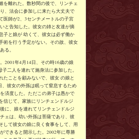
離を離れた。数秒間の後で、リンチェ
あり、法会に参加しに来たら大丈夫で
て医師が2、3センチメートルの子宮
ないと告知した。彼女の姉と友達が摘
息子と娘が 幼くて、彼女は必ず働か
手術を行う予定がない。その故、彼女
である。
2001年4月14日、その時16歳の娘
母子二人を連れて施身法に参加した。
れたことを顧みないで、彼女 の娘と
4日、彼女の外孫は眠って窒息するため
供を済度した。ただこの弟子は愚かで
を信じて、家族にリンチェンドルジ
事後に、娘を連れてリンチェンドルジ
 チェは、幼い外孫は菩薩であり、彼
そして彼女の娘に良く食事をして、用
ができると開示した。2002年に尊勝