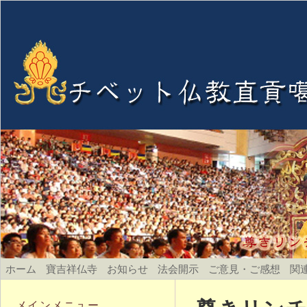
ホーム
寶吉祥仏寺
お知らせ
法会開示
ご意見・ご感想
関
メインメニュー