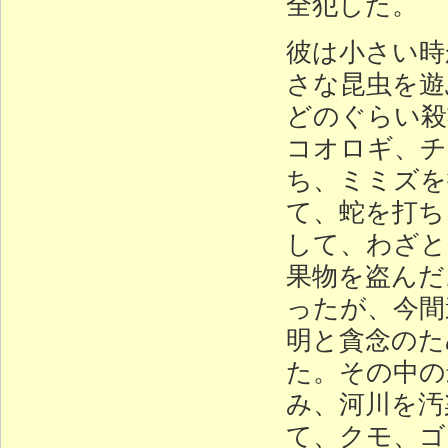
全犯した。
彼は小さい時
さな昆虫を遊
どのぐらい殺
コオロギ、チ
ち、ミミズを
て、蛇を打ち
して、わざと
果物を盗んだ
ったが、今間
明と貪念のた
た。その中の
み、河川を汚
て、クモ、ゴ