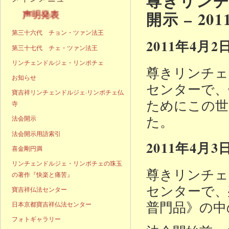
尊きリンチ
開示 – 20
発表
第三十六代 チョン・ツァン法王
2011年4月2
第三十七代 チェ・ツァン法王
リンチェンドルジェ・リンポチェ
尊きリンチェ
お知らせ
センターで、午
寶吉祥リンチェンドルジェ·リンポチェ仏
ためにこの世
寺
た。
法会開示
法会開示用語索引
2011年4月3
喜金剛円満
リンチェンドルジェ・リンポチェの珠玉
尊きリンチェ
の著作『快楽と痛苦』
センターで、
寶吉祥仏法センター
普門品》の中
日本京都寶吉祥仏法センター
フォトギャラリー