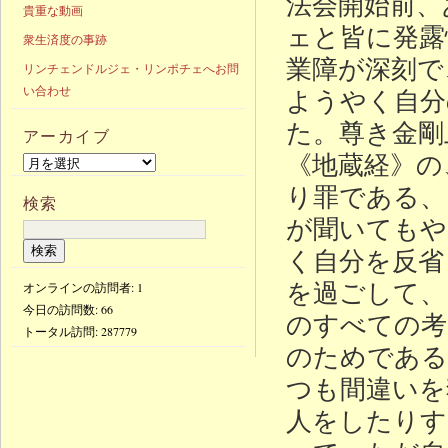
法会開始前、
貴重な動画
ェと皆に発露
衆生済度の事跡
業障が深刻で
リンチェンドルジェ・リンポチェへお問
い合わせ
ようやく自分
た。尊き金剛
アーカイブ
《地蔵経》の
り罪である、
検索
が聞いてもや
く自分を反省
を過ごして、
オンラインの訪問者: 1
今日の訪問数:
66
のすべての考
トータル訪問:
287779
のためである
つも間違いを
人をしたりす