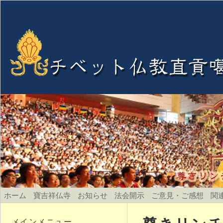
ホーム
寶吉祥仏寺
お知らせ
法会開示
ご意見・ご感想
関
メインメニュー