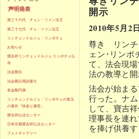
尊きリンチ
開示
声明発表
第三十六代 チョン・ツァン法王
2010年5月2
第三十七代 チェ・ツァン法王
リンチェンドルジェ・リンポチェ
尊き リンチ
お知らせ
ェン･リンポ
寶吉祥リンチェンドルジェ·リンポチェ仏
て、法会現場
寺
法の教導と開
法会開示
法会開示用語索引
法会が始まる
喜金剛円満
行った。ナムギ
リンチェンドルジェ・リンポチェの珠玉
して、寶吉祥
の著作『快楽と痛苦』
寶吉祥仏法センター
理事長を連れ
日本京都寶吉祥仏法センター
を捧げ供養す
フォトギャラリー