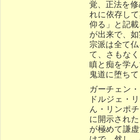
覚、正法を修
れに依存して
仰る」と記載
が出来で、如
宗派は全て仏
て、さもなく
瞋と痴を学ん
鬼道に堕ちて
ガーチェン・
ドルジェ・リ
ん・リンポチ
に開示された
が極めて謙虚
けで、然し、