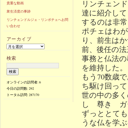
リンチェンド
貴重な動画
達に紹介して
衆生済度の事跡
するのは非常
リンチェンドルジェ・リンポチェへお問
い合わせ
ポチェはわが
り、前生はか
アーカイブ
前、後任の法
事務と仏法の
検索
を維持した。
もう70数歳
オンラインの訪問者: 6
ち駆け回って
今日の訪問数:
292
世の中の多く
トータル訪問:
287170
し 尊き ガ
ずっととても
うな仏を学ぶ