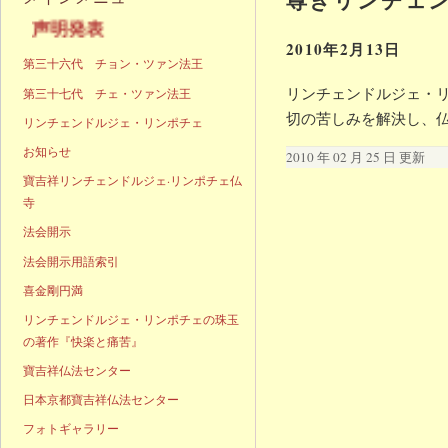
声明発表
2010年2月13日
第三十六代 チョン・ツァン法王
リンチェンドルジェ・リ
第三十七代 チェ・ツァン法王
切の苦しみを解決し、
リンチェンドルジェ・リンポチェ
お知らせ
2010 年 02 月 25 日 更新
寶吉祥リンチェンドルジェ·リンポチェ仏
寺
法会開示
法会開示用語索引
喜金剛円満
リンチェンドルジェ・リンポチェの珠玉
の著作『快楽と痛苦』
寶吉祥仏法センター
日本京都寶吉祥仏法センター
フォトギャラリー