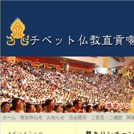
ホーム
寶吉祥仏寺
お知らせ
法会開示
ご意見・ご感想
関
尊きリンチェン
メインメニュー