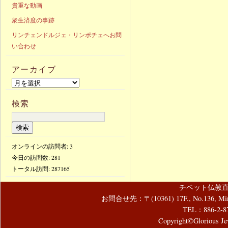
貴重な動画
衆生済度の事跡
リンチェンドルジェ・リンポチェへお問
い合わせ
アーカイブ
検索
オンラインの訪問者: 3
今日の訪問数:
281
トータル訪問:
287165
チベット仏教直
お問合せ先：〒(10361) 17F., No.136, Mincyuan
TEL：886-2-8
Copyright©Glorious Jew