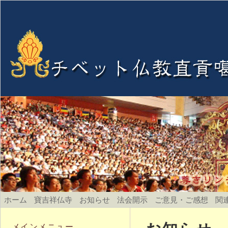
ホーム
寶吉祥仏寺
お知らせ
法会開示
ご意見・ご感想
関
メインメニュー