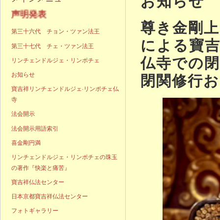
お知らせ
声明発表
尊き金剛
第三十六代 チョン・ツァン法王
による寶
第三十七代 チェ・ツァン法王
仏寺での閉
リンチェンドルジェ・リンポチェ
閉関修行お
お知らせ
寶吉祥リンチェンドルジェ·リンポチェ仏
寺
法会開示
法会開示用語索引
喜金剛円満
リンチェンドルジェ・リンポチェの珠玉
の著作『快楽と痛苦』
寶吉祥仏法センター
日本京都寶吉祥仏法センター
フォトギャラリー