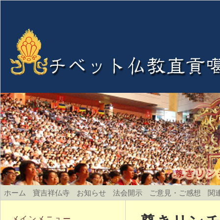
ホーム
寶吉祥仏寺
お知らせ
法会開示
ご意見・ご感想
関
メインメニュー