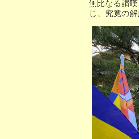
無比なる讃嘆
じ、究竟の解