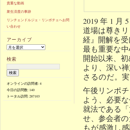
貴重な動画
衆生済度の事跡
2019 年 
リンチェンドルジェ・リンポチェへお問
い合わせ
道場は尊きリ
経』開解を受
アーカイブ
最も重要な中
開始以来、初
検索
より、深い禅
さるのだ。実
オンラインの訪問者: 4
午後リンポチ
今日の訪問数:
140
トータル訪問:
287103
よう、必要な
就法である「
せ、参会者の
もが感激し感