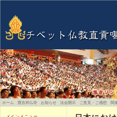
ホーム
寶吉祥仏寺
お知らせ
法会開示
ご意見・ご感想
関
メインメニュー