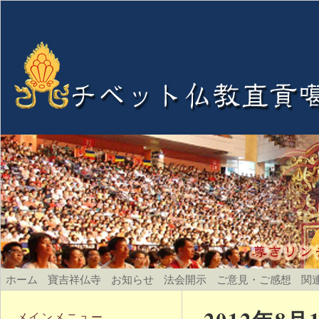
ホーム
寶吉祥仏寺
お知らせ
法会開示
ご意見・ご感想
関
メインメニュー