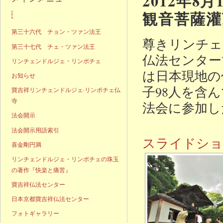
2012年
観音菩薩灌
声明発表
第三十六代 チョン・ツァン法王
尊きリンチェ
第三十七代 チェ・ツァン法王
仏法センター
リンチェンドルジェ・リンポチェ
は日本現地の
お知らせ
子98人を含
寶吉祥リンチェンドルジェ·リンポチェ仏
寺
法会に参加し
法会開示
法会開示用語索引
スライドショ
喜金剛円満
リンチェンドルジェ・リンポチェの珠玉
の著作『快楽と痛苦』
寶吉祥仏法センター
日本京都寶吉祥仏法センター
フォトギャラリー