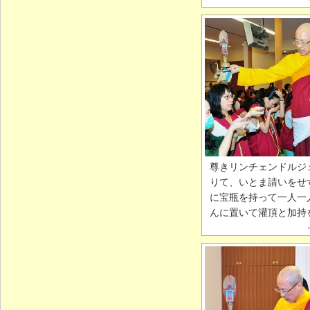
尊きリンチェンドルジ
りて、いとま請いをせ
に宝瓶を持って一人一
んに置いて灌頂と加持