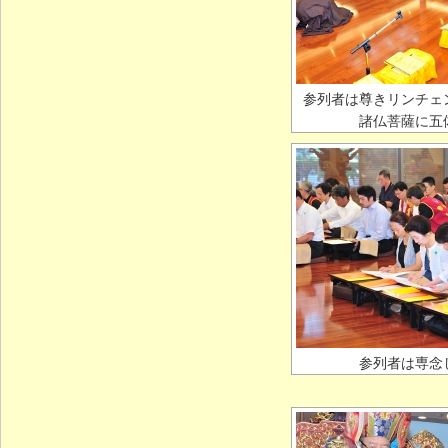
参列者は尊きリンチェ
諸仏菩薩に五
参列者は専念