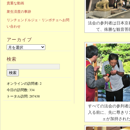
貴重な動画
衆生済度の事跡
リンチェンドルジェ・リンポチェへお問
法会の参列者は日本京
い合わせ
て、殊勝な観音菩
アーカイブ
検索
オンラインの訪問者: 2
今日の訪問数:
334
トータル訪問:
287438
すべての法会の参列者
入る前に、先に尊きリ
ェが加持され