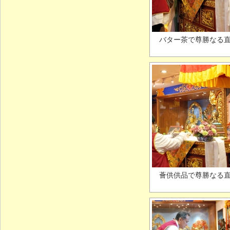
バター茶で尊勝なる
薈供供品で尊勝なる