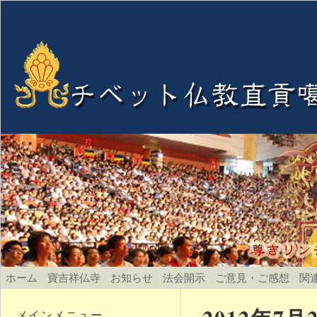
ホーム
寶吉祥仏寺
お知らせ
法会開示
ご意見・ご感想
関
メインメニュー