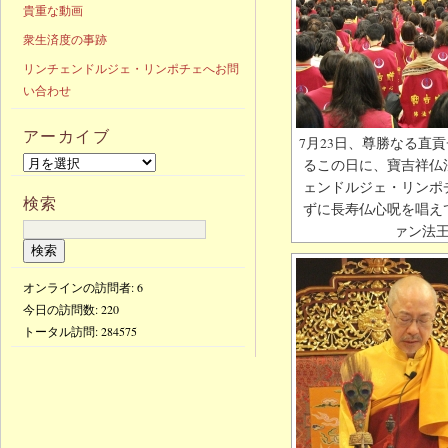
貴重な動画
衆生済度の事跡
リンチェンドルジェ・リンポチェへお問
い合わせ
アーカイブ
7月23日、尊勝なる直
るこの日に、寶吉祥仏
ェンドルジェ・リンポ
検索
ずに長寿仏心呪を唱え
ァン法
オンラインの訪問者: 6
今日の訪問数:
220
トータル訪問:
284575