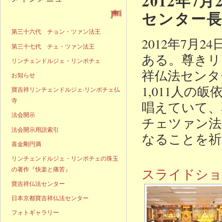
2012年7
センター長
声明発表
第三十六代 チョン・ツァン法王
2012年7
第三十七代 チェ・ツァン法王
ある。尊きリ
リンチェンドルジェ・リンポチェ
祥仏法センタ
お知らせ
1,011人の
寶吉祥リンチェンドルジェ·リンポチェ仏
寺
唱えていて、
法会開示
チェツァン法
法会開示用語索引
なることを祈
喜金剛円満
リンチェンドルジェ・リンポチェの珠玉
の著作『快楽と痛苦』
スライドショ
寶吉祥仏法センター
日本京都寶吉祥仏法センター
フォトギャラリー