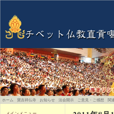
ホーム
寶吉祥仏寺
お知らせ
法会開示
ご意見・ご感想
関
メインメニュー