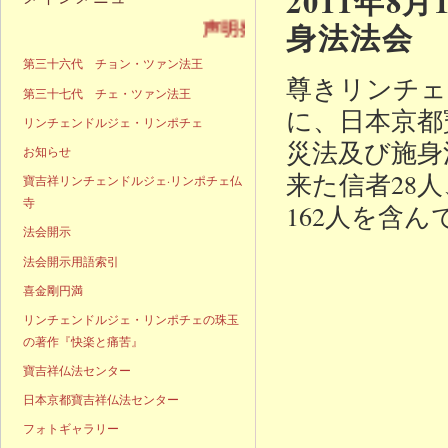
2011年
身法法会
声明発表
第三十六代 チョン・ツァン法王
尊きリンチェ
第三十七代 チェ・ツァン法王
に、日本京都
リンチェンドルジェ・リンポチェ
災法及び施身
お知らせ
来た信者28
寶吉祥リンチェンドルジェ·リンポチェ仏
寺
162人を含
法会開示
法会開示用語索引
喜金剛円満
リンチェンドルジェ・リンポチェの珠玉
の著作『快楽と痛苦』
寶吉祥仏法センター
日本京都寶吉祥仏法センター
フォトギャラリー