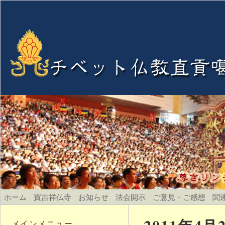
ホーム
寶吉祥仏寺
お知らせ
法会開示
ご意見・ご感想
関
メインメニュー