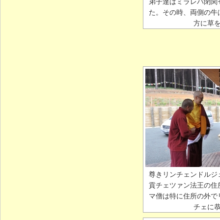
弟子達はミラレバ閉関
た。その時、両側の牛
方に草
尊きリンチェンドルジ
貢チェツァン法王の住
マ僧は特に住所の外で
チェに