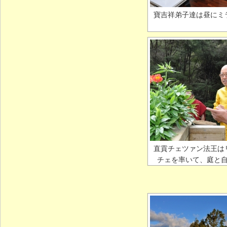
寶吉祥弟子達は昼にミ
直貢チェツァン法王は
チェを率いて、庭と