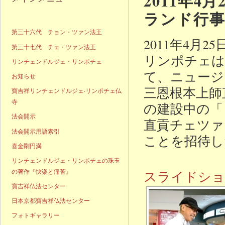
2011年4
ランド行
声明発表
第三十六代 チョン・ツァン法王
2011年4月
第三十七代 チェ・ツァン法王
リンポチェは
リンチェンドルジェ・リンポチェ
て、ニュージ
お知らせ
三恩根本上師
寶吉祥リンチェンドルジェ·リンポチェ仏
寺
の建設中の「
法会開示
直貢チェツァ
法会開示用語索引
ことを招待し
喜金剛円満
リンチェンドルジェ・リンポチェの珠玉
の著作『快楽と痛苦』
スライドショ
寶吉祥仏法センター
日本京都寶吉祥仏法センター
フォトギャラリー