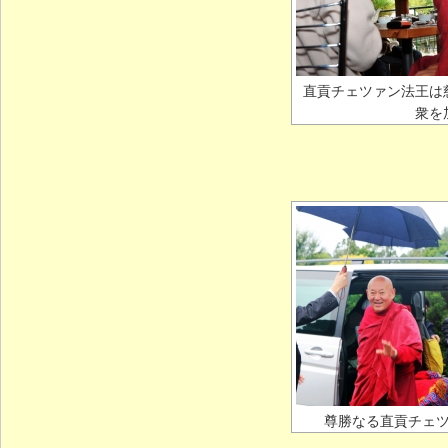
直貢チェツァン法王は
衆を
尊勝なる直貢チェ