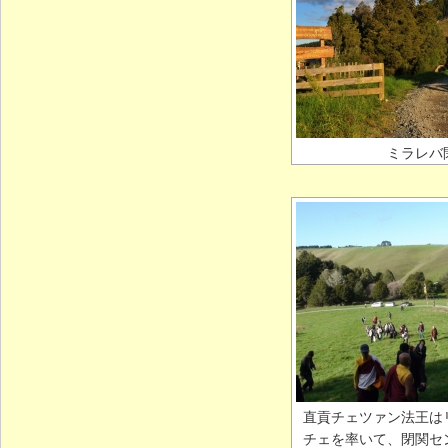
ミラレバ
直貢チェツァン法王は
チェを率いて、閉関セ