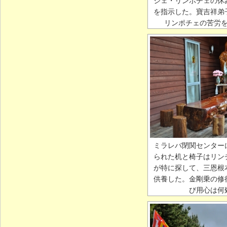
ジェ・リンポチェの休
を指示した。寶吉祥弟
リンポチェの苦労
ミラレバ閉関センター
られた机と椅子はリン
が特に探して、三恩根
供養した。金剛乗の修
び用心は何