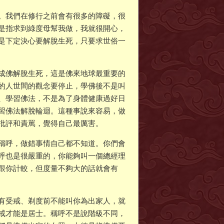
。我們在修行之前會有很多的障礙，很
是指求到綠度母幫我做，我就很開心，
是下定決心要解脫生死，只要求世俗一
成佛解脫生死，這是佛來地球最重要的
的人世間的觀念要停止，學佛後不是叫
、學習佛法，不是為了身體健康過好日
習佛法解脫輪迴。這種事說來容易，做
批評和責罵，覺得自己最厲害。
稱呼，做錯事情自己都不知道。你們會
呼也是很嚴重的，你能夠叫一個總經理
跟你計較，但度量不夠大的話就會有
有受戒、剃度前不能叫你為出家人，就
戒才能是居士。稱呼不是說階級不同，