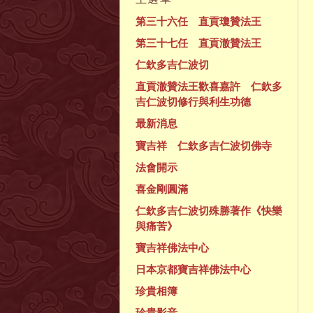
第三十六任 直貢瓊贊法王
第三十七任 直貢澈贊法王
仁欽多吉仁波切
直貢澈贊法王歡喜嘉許 仁欽多
吉仁波切修行與利生功德
最新消息
寶吉祥 仁欽多吉仁波切佛寺
法會開示
喜金剛圓滿
仁欽多吉仁波切殊勝著作《快樂
與痛苦》
寶吉祥佛法中心
日本京都寶吉祥佛法中心
珍貴相簿
珍貴影音