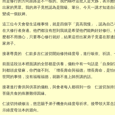
而是修行的方向跟路是不一樣的。我們稱呼這批人是大姊，表示她
出家的男眾。我的弟子竟然認為是階級、輩分。今天一講才知道自
變成一個奴婢。
這三位今天會發生這種事情，就是四個字「貢高我慢」，認為自己
在大修行者身邊。他們都沒有想到我就是希望他們能夠好好修行。
麼都不用擔心，只要專心修行就好，結果這些出家弟子竟還在那邊
家弟子。
接著尊貴的 仁欽多吉仁波切開始修持綠度母，進行皈依、祈請、
前面這段法本裡面講的全部都是供養，儀軌中有一句話是「自身財
到都頭皮發麻，你們做不到。「增長壽命與福德」增長壽命，是怕
世間的事情，沒有福報福德，就聽不進上師所講的話。
接著進行薈供與供茶的儀軌，與會者每人都得到一份 仁波切加持
菩薩共食的殊勝難得因緣。
仁波切持續修法，慈悲賜予弟子機會向綠度母祈求。後帶領大眾念
示綠度母法本的迴向。