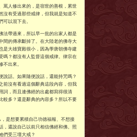
、罵人修出來的，是宿世的善根，累世
然沒有受過那些戒律，但我就是知道不
們可以混下去。
佛法帶過來，所以早一批的出家人都是
中間的傳承斷掉了。在大陸老的佛寺大
也是大雄寶殿很小，因為學唐朝佛寺建
受嗎？都沒有人監督這個戒律。律宗在
修不出來。
便說話。如果隨便說話，還能持咒嗎？
之前沒有看過這個辭典這段內容，但我
用詞，而且連佛經的出處都寫得很清
比較多？還是辭典的內容多？所以不要
己，是想要累積自己功德福報、不想接
話，還說自己以前只相信佛經和佛。照
她們受三壇大戒？