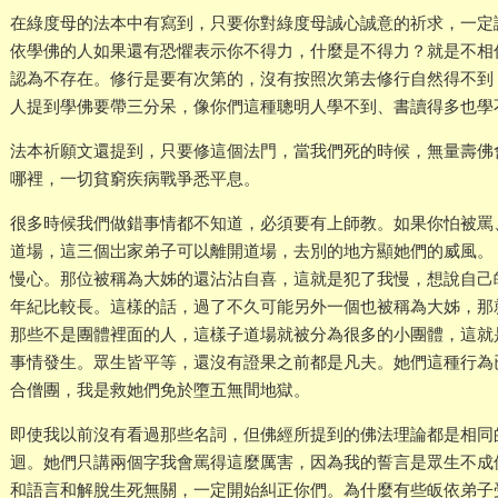
在綠度母的法本中有寫到，只要你對綠度母誠心誠意的祈求，一定
依學佛的人如果還有恐懼表示你不得力，什麼是不得力？就是不相
認為不存在。修行是要有次第的，沒有按照次第去修行自然得不到
人提到學佛要帶三分呆，像你們這種聰明人學不到、書讀得多也學
法本祈願文還提到，只要修這個法門，當我們死的時候，無量壽佛
哪裡，一切貧窮疾病戰爭悉平息。
很多時候我們做錯事情都不知道，必須要有上師教。如果你怕被罵
道場，這三個岀家弟子可以離開道場，去別的地方顯她們的威風。
慢心。那位被稱為大姊的還沾沾自喜，這就是犯了我慢，想說自己
年紀比較長。這樣的話，過了不久可能另外一個也被稱為大姊，那
那些不是團體裡面的人，這樣子道場就被分為很多的小團體，這就
事情發生。眾生皆平等，還沒有證果之前都是凡夫。她們這種行為
合僧團，我是救她們免於墮五無間地獄。
即使我以前沒有看過那些名詞，但佛經所提到的佛法理論都是相同
迴。她們只講兩個字我會罵得這麼厲害，因為我的誓言是眾生不成
和語言和解脫生死無關，一定開始糾正你們。為什麼有些皈依弟子