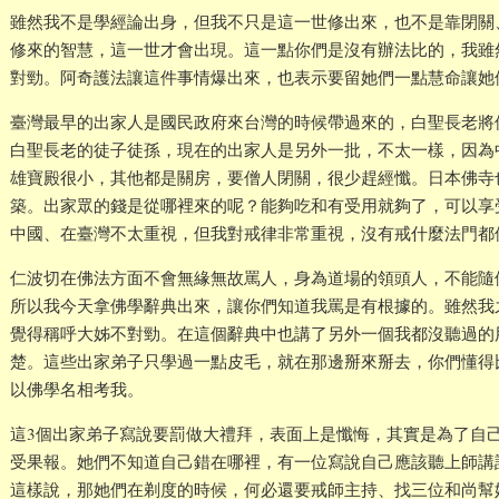
雖然我不是學經論出身，但我不只是這一世修出來，也不是靠閉關
修來的智慧，這一世才會出現。這一點你們是沒有辦法比的，我雖
對勁。阿奇護法讓這件事情爆出來，也表示要留她們一點慧命讓她
臺灣最早的出家人是國民政府來台灣的時候帶過來的，白聖長老將
白聖長老的徒子徒孫，現在的出家人是另外一批，不太一樣，因為
雄寶殿很小，其他都是關房，要僧人閉關，很少趕經懺。日本佛寺
築。出家眾的錢是從哪裡來的呢？能夠吃和有受用就夠了，可以享
中國、在臺灣不太重視，但我對戒律非常重視，沒有戒什麼法門都
仁波切在佛法方面不會無緣無故罵人，身為道場的領頭人，不能隨
所以我今天拿佛學辭典出來，讓你們知道我罵是有根據的。雖然我
覺得稱呼大姊不對勁。在這個辭典中也講了另外一個我都沒聽過的
楚。這些出家弟子只學過一點皮毛，就在那邊掰來掰去，你們懂得
以佛學名相考我。
這3個出家弟子寫說要罰做大禮拜，表面上是懺悔，其實是為了自
受果報。她們不知道自己錯在哪裡，有一位寫說自己應該聽上師講
這樣說，那她們在剃度的時候，何必還要戒師主持、找三位和尚幫