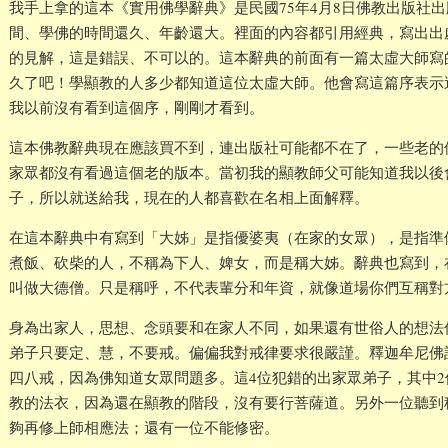
我手上拿的這本《實用佛學辭典》是民國75年4月8日佛教出版社
間、學佛的時間還久、年齡還大。裡面的內容都引用經典，寫出出
的見解，這是錯誤、不可以的。這本辭典的前面有一篇太虛大師寫
久了吧！學顯教的人多少都知道這位太虛大師。他會寫這篇序表示
我以前沒有看到這個序，剛剛才看到。
這本佛教辭典現在應該買不到，連出版社可能都不在了，一些老的
家眾都沒有看過這個老的版本。當初我的顯教師父可能知道我以後
子，所以就送給我，現在的人都喜歡在名相上面解釋。
在這本辭典中有寫到「大姊」是指優婆夷（在家的女眾），是指準
煮飯、砍柴的人，不稱為下人、婢女，而是稱大姊。辭典也寫到，
叫做大德僧。只是稱呼，不代表輩分和年資，就像道場你們互稱對
身為出家人，思想、念頭要和在家人不同，如果還有世俗人的想法
弟子只要定、慧，不要戒。偏偏我對戒律要求很嚴謹。釋迦牟尼佛
四八戒，因為佛知道女眾問題多。這4位犯錯的出家眾弟子，其中
教的法衣，因為還在顯教的階段，沒有要行菩薩道。另外一位聽到
夠再修上師相應法；還有一位不能修密。