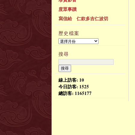
度眾事蹟
寫信給 仁欽多吉仁波切
歷史檔案
搜尋
線上訪客: 10
今日訪客:
1525
總訪客:
1165177