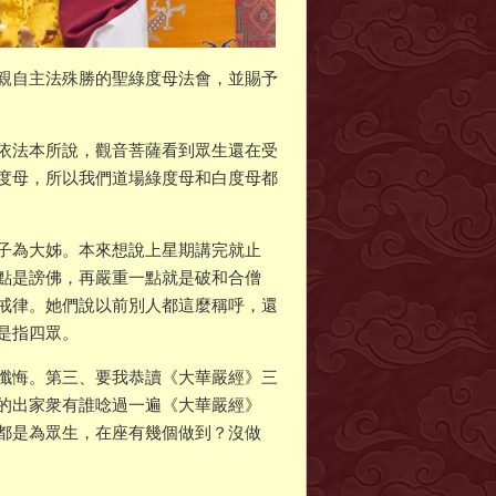
親自主法殊勝的聖綠度母法會，並賜予
依法本所說，觀音菩薩看到眾生還在受
度母，所以我們道場綠度母和白度母都
子為大姊。本來想說上星期講完就止
點是謗佛，再嚴重一點就是破和合僧
戒律。她們說以前別人都這麼稱呼，還
是指四眾。
懺悔。第三、要我恭讀《大華嚴經》三
的出家衆有誰唸過一遍《大華嚴經》
都是為眾生，在座有幾個做到？沒做