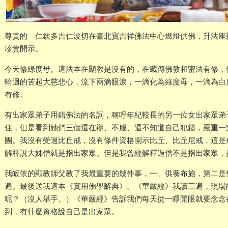
尊貴的 仁欽多吉仁波切在臺北寶吉祥佛法中心燃燈供佛，升法座
珍貴開示。
今天修綠度母。這法本在顯教是沒有的，在藏傳佛教和密法有修，
輪迴的苦起大慈悲心，流下兩滴眼淚，一滴化為綠度母，一滴為白
有修。
有出家眾弟子用錯佛法的名詞，稱呼年紀較長的另一位女出家眾弟
住，但是看到她們三個還在辯、不服、還不知道自己犯錯，嚴重一
團。我沒有受過比丘戒，沒有條件資格開示比丘、比丘尼戒，這是
解釋說大姊僧就是指出家眾。但是我曾經解釋過僧不是指出家眾，
我皈依的顯教師父教了我最重要的幾件事，一、供養布施，第二是
遍。最後送我這本《實用佛學辭典》。《華嚴經》我讀三遍，現場
呢？（沒人舉手。）《華嚴經》告訴我們每天從一睜開眼就要念念
到，有什麼資格說自己是出家眾。