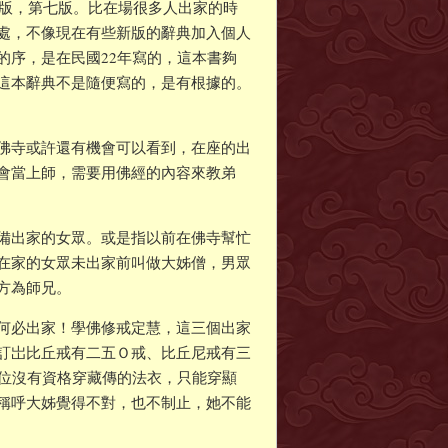
出版，第七版。比在場很多人出家的時
處，不像現在有些新版的辭典加入個人
的序，是在民國22年寫的，這本書夠
這本辭典不是隨便寫的，是有根據的。
佛寺或許還有機會可以看到，在座的出
會當上師，需要用佛經的內容來教弟
備出家的女眾。或是指以前在佛寺幫忙
在家的女眾未出家前叫做大姊僧，男眾
方為師兄。
何必出家！學佛修戒定慧，這三個出家
訂岀比丘戒有二五Ｏ戒、比丘尼戒有三
2位沒有資格穿藏傳的法衣，只能穿顯
稱呼大姊覺得不對，也不制止，她不能