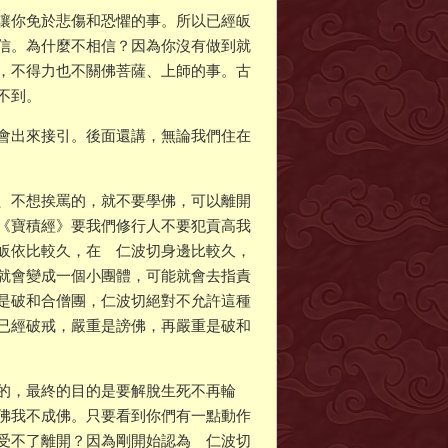
讓你免於悲傷和恐懼的事。所以已經皈
信。為什麼不相信？因為你沒有做到就
，不得力也不關佛菩薩、上師的事。古
不到。
會出來接引。後面還講，無論我們住在
、不想挨罵的，就不要學佛，可以離開
《寶積經》要我們修行人不要犯貢高我
皈依比較久，在 仁波切身邊比較久，
就會變成一個小團體，可能就會去指責
是破和合僧團，仁波切絕對不允許這種
已經破戒，嚴重是謗佛，再嚴重是破和
的，最終的目的是要解脫生死不再輪
佛我不成佛。只要看到你們有一點動作
受不了離開？因為剛開始認為 仁波切