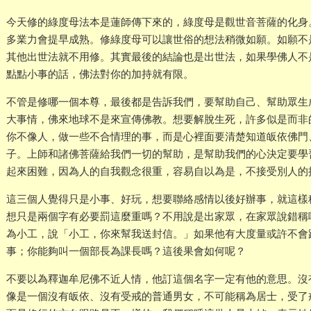
今天修的綠度母法本是蓮師傳下來的，綠度母是觀世音菩薩的化身
多業力會提早成熟。修綠度母可以讓世俗的想法稍微如願。如願不
其他出世法就不用修。其實最後的結論也是出世法，如果學佛人不
點點小事的話，佛法對你的加持就有限。
不管是修哪一個本尊，最後都是告訴我們，要幫助自己、幫助眾生
大事情，佛來地球不是來宣傳佛教。想要解脫生死，許多似是而非
你不像人，做一些不合情理的事，而是心裡面要清楚知道皈依佛門
子。上師和諸佛菩薩給我們一切的幫助，是幫助我們的心決定要學
起來困難，因為人的自我觀念很重，容易自以為是，不接受別人的
這三個人覺得只是小事、好玩，想要聯絡感情以後好辦事，就這樣
想只是兩個字有必要罰這麼重嗎？不用說是出家眾，在家眾說錯稱
為小工，說「小工，你來幫我送封信。」如果他有大度量或許不會
事；你能夠叫一個部長為課長嗎？這後果會如何呢？
不要以為釋迦牟尼佛不近人情，他訂這個名字一定有他的意思。沒
像是一個沒有皈依、沒有受戒的普通男女，不可能稱為居士，受了