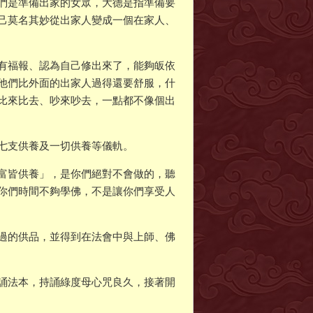
們是準備出家的女眾，大德是指準備要
己莫名其妙從出家人變成一個在家人、
有福報、認為自己修出來了，能夠皈依
他們比外面的出家人過得還要舒服，什
比來比去、吵來吵去，一點都不像個出
七支供養及一切供養等儀軌。
富皆供養」，是你們絕對不會做的，聽
你們時間不夠學佛，不是讓你們享受人
過的供品，並得到在法會中與上師、佛
誦法本，持誦綠度母心咒良久，接著開