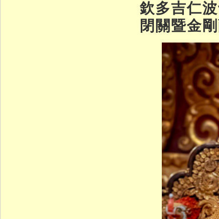
欽多吉仁波
閉關暨金剛