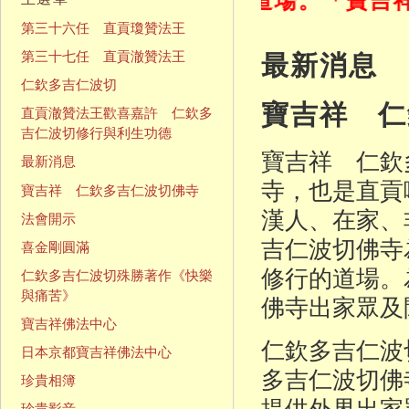
第三十六任 直貢瓊贊法王
最新消息
第三十七任 直貢澈贊法王
仁欽多吉仁波切
寶吉祥 仁
直貢澈贊法王歡喜嘉許 仁欽多
吉仁波切修行與利生功德
寶吉祥 仁欽
最新消息
寺，也是直貢
寶吉祥 仁欽多吉仁波切佛寺
漢人、在家、
法會開示
吉仁波切佛寺
喜金剛圓滿
修行的道場。
仁欽多吉仁波切殊勝著作《快樂
與痛苦》
佛寺出家眾及
寶吉祥佛法中心
仁欽多吉仁波
日本京都寶吉祥佛法中心
多吉仁波切佛
珍貴相簿
提供外界出家
珍貴影音