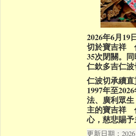
2026年6月
切於寶吉祥 
35次閉關。
仁欽多吉仁波
仁波切承續直
1997年至2
法、廣利眾生
主的寶吉祥 
心，慈悲賜予
更新日期：2026 年