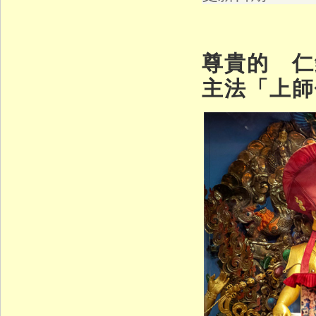
尊貴的 仁
主法「上師