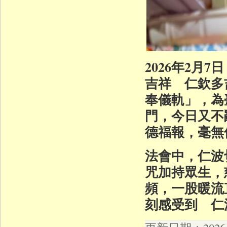
2026年2
吉祥 仁欽多
奉儀軌」，為
門，今日又不
德福報，毫無
法會中，仁波
咒加持眾生，
頻，一股暖流
刻感受到 仁