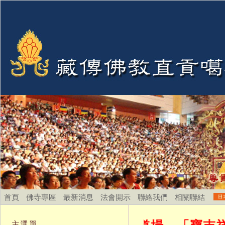
首頁
佛寺專區
最新消息
法會開示
聯絡我們
相關聯結
台灣及日本京都之道場。「寶吉祥」為尊
主選單