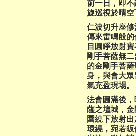
前一日，即不
旋巡視於晴空
仁波切升座修
傳來雷鳴般的
目圓睜放射寶
剛手菩薩無二
的金剛手菩薩
身，與會大眾
氣充盈現場。
法會圓滿後，
薩之壇城，金
圍繞下放射出
環繞，宛若皈