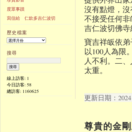
沒有點燈，沒
度眾事蹟
不接受任何非
寫信給 仁欽多吉仁波切
吉仁波切佛寺
歷史檔案
寶吉祥皈依弟
以100人為
搜尋
人不利。二、
太重。
線上訪客: 1
今日訪客:
58
總訪客:
1160625
更新日期：2024 年
尊貴的金剛