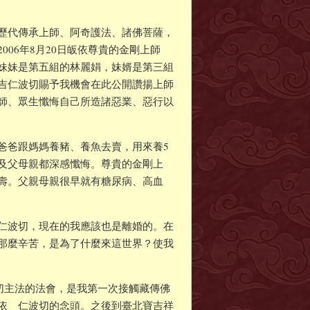
歷代傳承上師、阿奇護法、諸佛菩薩，
006年8月20日皈依尊貴的金剛上師
妹妹是第五組的林麗娟，妹婿是第三組
吉仁波切賜予我機會在此公開讚揚上師
師、眾生懺悔自己所造諸惡業、惡行以
爸爸跟媽媽養豬、養魚去賣，用來養5
及父母親都深感懺悔。尊貴的金剛上
壽。父親母親很早就有糖尿病、高血
仁波切，現在的我應該也是離婚的。在
那麼辛苦，是為了什麼來這世界？使我
波切主法的法會，是我第一次接觸藏傳佛
依 仁波切的念頭。之後到臺北寶吉祥