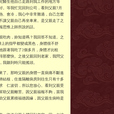
完醫生他自己走路到我工作的地方等
好。等我忙完回到公司，看到父親7月
熱、會冷，我心中非常難過，自己怎麼
不讓父親自己再坐車來。是父親走了之
報思惟上師所說的話。
親吃肉，妳知道嗎？我回答不知道。之
腳上的指甲都變成黑色，身體很不舒
他跟著我吃了2個多月，身體才比較
得那麼快。之後父親回到老家，我問父
，我聽到時只能搖頭。
來了。那時父親的身體一直病痛不斷進
肺結核，住進隔離病房到往生只有十多
求 仁波切，所以您放心。看到父親受
幫助父親離苦。因父親福報不夠，當我
助父親累積福德因緣，因父親生病時是