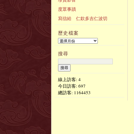
度眾事蹟
寫信給 仁欽多吉仁波切
歷史檔案
搜尋
線上訪客: 4
今日訪客:
697
總訪客:
1164453