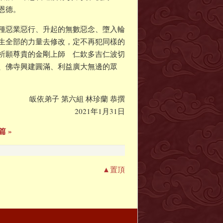
恩德。
種惡業惡行、升起的無數惡念、墮入輪
生全部的力量去修改，定不再犯同樣的
祈願尊貴的金剛上師 仁欽多吉仁波切
、佛寺興建圓滿、利益廣大無邊的眾
皈依弟子 第六組 林珍蘭 恭撰
2021年1月31日
篇 »
▲置頂