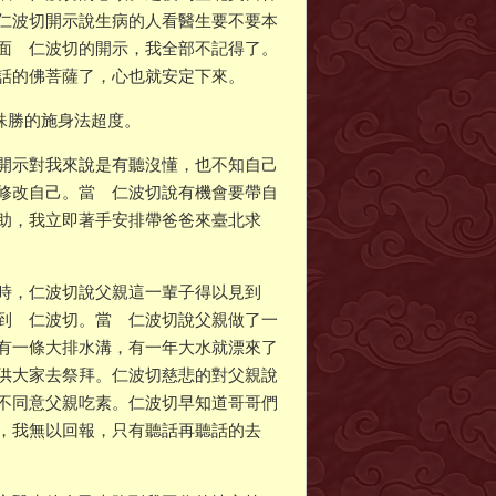
仁波切開示說生病的人看醫生要不要本
面 仁波切的開示，我全部不記得了。
話的佛菩薩了，心也就安定下來。
切殊勝的施身法超度。
開示對我來說是有聽沒懂，也不知自己
修改自己。當 仁波切說有機會要帶自
助，我立即著手安排帶爸爸來臺北求
切時，仁波切說父親這一輩子得以見到
到 仁波切。當 仁波切說父親做了一
有一條大排水溝，有一年大水就漂來了
供大家去祭拜。仁波切慈悲的對父親說
不同意父親吃素。仁波切早知道哥哥們
，我無以回報，只有聽話再聽話的去