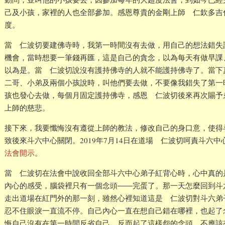
己及小孩，家裡的人也全部參加。感恩尊貴的金剛上師 仁欽多吉
度。
當 仁波切要建佛寺時，我第一時間沒有去做，用自己的想法錯失
機會，當時想要一筆錢再匯，這是自己的貪念，以為每天有做早課
以為是。當 仁波切說沒有護持佛寺的人就不能護持佛寺了。當下
二哥、小弟及兩個小孩說時，叫他們要去做，不要像我錯失了第一
孩也發心去做，每個月固定護持佛寺，感恩 仁波切後來再次賜予
上師的慈悲。
接下來，我要懺悔沒有遵從上師的教法，修改自己的身口意，使得
致後來斗六中心關閉。2019年7月14日在道場 仁波切呵責斗六
法會開示
。
當 仁波切在法會中說收回全部斗六中心弟子紅背心時，心中真的
內心的感受，腦袋裡只有一個念頭――完蛋了。那一天怎麼回到斗
走出道場在紅門外的那一刻，雖然心裡知道這是 仁波切對斗六弟
忍不住眼淚一直流不停。自己內心一直在想自己錯在哪裡，也起了
悔自己沒有在第一時間反省自己，反而起了這樣怨的念頭，不應該