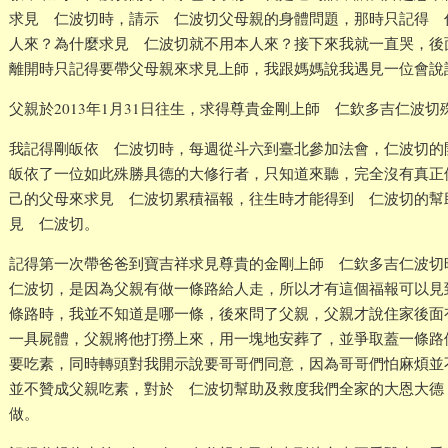
求見 仁波切時，請示 仁波切父母親的身體問題，那時只記得 
人來？為什麼求見 仁波切就不用本人來？接下來我就一直哭，後
離開時只記得要帶父母親來求見上師，我跟媽媽說我遇見一位會說
父親於2013年1月31日往生，求得尊貴金剛上師 仁欽多吉仁波
我記得剛皈依 仁波切時，每週從斗六到臺北參加法會，仁波切的
皈依了一位如此殊勝具德的大修行者，只知道來聽，完全沒有真正
己的父母來求見 仁波切累積福報，往生時才能得到 仁波切的幫
見 仁波切。
記得第一次帶爸爸到寶吉祥求見尊貴的金剛上師 仁欽多吉仁波
仁波切，是因為父親有做一條路給人走，所以才有這個福報可以見
條路時，我並不知道是哪一條，後來問了父親，父親才說住家後面
一具屍體，父親將他打撈上來，用一塊地安葬了，並爭取蓋一條路
要吃素，同時轉頭對我開示說要哥哥們同意，因為哥哥們怕麻煩並
並不贊成父親吃素，對於 仁波切幫助及救度我們全家的大恩大德
做。