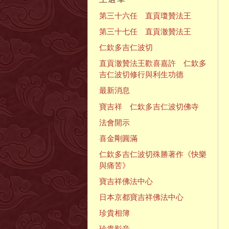
第三十六任 直貢瓊贊法王
第三十七任 直貢澈贊法王
仁欽多吉仁波切
直貢澈贊法王歡喜嘉許 仁欽多
吉仁波切修行與利生功德
最新消息
寶吉祥 仁欽多吉仁波切佛寺
法會開示
喜金剛圓滿
仁欽多吉仁波切殊勝著作《快樂
與痛苦》
寶吉祥佛法中心
日本京都寶吉祥佛法中心
珍貴相簿
珍貴影音