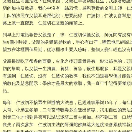
父親往生前無法吃下任何東西，父親在半夜兩點往生，我跟著救護
切的加持及教導，我心中沒有一絲恐慌，感恩尊貴的金剛上師 仁
上師的法照在父親耳邊跟他說：您要記得 仁波切，仁波切會幫您
路上就一直觀想 仁波切在父親的頭頂上。
到早上打電話報告父親走了，求 仁波切保護父親，師兄問有沒有
生8個小時後，父親的身體還是軟的，手心有出汗，嘴巴也已經闔
親放在冰櫃兩個星期，從冰櫃移出要入殮時，整個人變年輕也沒有
父親長期吃了很多的西藥，火化之後頭蓋骨是有一點淡綠色的，頭
切的幫助，以父親一生務農、養豬、養魚，殺生那麼多，我是父親
有遇到 仁波切、沒有 仁波切的教導，我也不知道要學佛才能報
的教化及慈悲開示：學佛才是最大的孝順，我一直牢牢記得要孝順
話。
每年 仁波切不捨眾生舉辦的大法會，已經連續舉辦16年了，每
大哥、小弟去參加，二哥當時吸毒多次進出監獄，我用自己的想法
到第三年才想到是否可以試試邀請二哥去參加。想不到二哥一口就
喪失了兩次參加 仁波切主法的阿彌陀佛無遮大超度法會累積福報
動問，並叫他的小孩要去，因參加每年的大超度法會，到如今已經