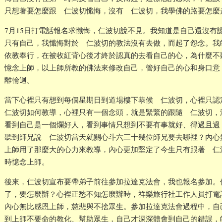
只想著要怎麼跟 仁波切懺悔，沒有 仁波切，我學佛的路要怎麼
7月15日打電話報名求懺悔，仁波切說不見。我知道是自己還沒有
只有自己，我懺悔對於 仁波切的教法沒有去做，而起了怨念。我
依教奉行，在被收紅背心後才終於認真的去看自己的心，為什麼不
憶念上師，以上師所教的佛法來修改自己，管好自己的心和身口意
離輪迴。
當下心裡只有想到每個星期日到道場樓下恭候 仁波切，心裡只
仁波切如何教導，心裡只有一個念頭，就是緊緊的跟隨 仁波切，
看到自己是一個爛好人，看到事情只想到不要有事就好、得過且過
聽到師兄說 仁波切當天就關心斗六三十幾位師兄要去哪裡？內心
上師用了那麼大的心力來教導，內心更加堅定了今生只有跟著 仁
時憶念上師。
後來，仁波切宣布要帶弟子前往參加拉達克法會，我也報名參加。
了，要怎麼辦？心裡正愁不知怎麼辦時，祥樂旅行社工作人員打電
內心無比感恩上師，慈悲與不捨眾生。參加拉達克法會過程中，自
到上師不要命的教化、幫助眾生，自己才深深體會到自己的錯誤，