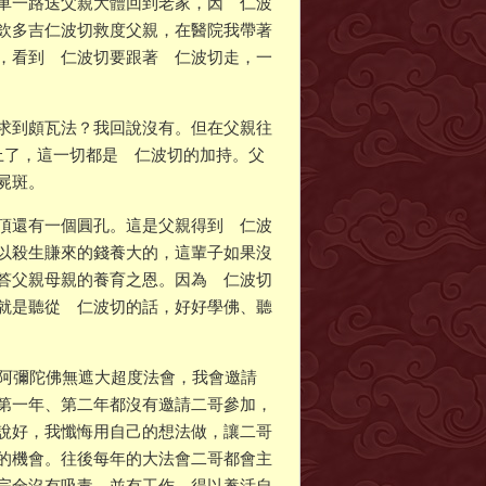
車一路送父親大體回到老家，因 仁波
欽多吉仁波切救度父親，在醫院我帶著
，看到 仁波切要跟著 仁波切走，一
求到頗瓦法？我回說沒有。但在父親往
上了，這一切都是 仁波切的加持。父
屍斑。
頂還有一個圓孔。這是父親得到 仁波
以殺生賺來的錢養大的，這輩子如果沒
答父親母親的養育之恩。因為 仁波切
就是聽從 仁波切的話，好好學佛、聽
年阿彌陀佛無遮大超度法會，我會邀請
第一年、第二年都沒有邀請二哥參加，
說好，我懺悔用自己的想法做，讓二哥
的機會。往後每年的大法會二哥都會主
完全沒有吸毒、並有工作，得以養活自