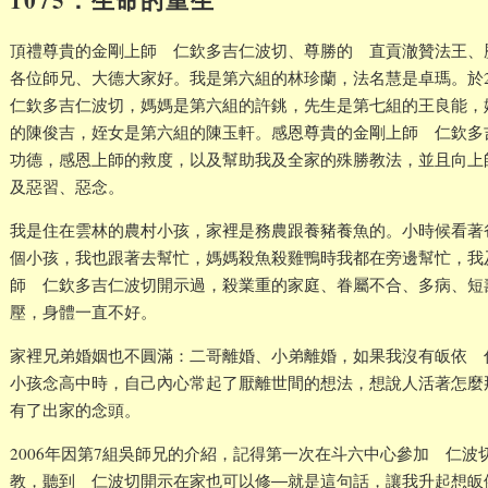
頂禮尊貴的金剛上師 仁欽多吉仁波切、尊勝的 直貢澈贊法王、
各位師兄、大德大家好。我是第六組的林珍蘭，法名慧是卓瑪。於2
仁欽多吉仁波切，媽媽是第六組的許銚，先生是第七組的王良能，
的陳俊吉，姪女是第六組的陳玉軒。感恩尊貴的金剛上師 仁欽多
功德，感恩上師的救度，以及幫助我及全家的殊勝教法，並且向上
及惡習、惡念。
我是住在雲林的農村小孩，家裡是務農跟養豬養魚的。小時候看著
個小孩，我也跟著去幫忙，媽媽殺魚殺雞鴨時我都在旁邊幫忙，我
師 仁欽多吉仁波切開示過，殺業重的家庭、眷屬不合、多病、短
壓，身體一直不好。
家裡兄弟婚姻也不圓滿：二哥離婚、小弟離婚，如果我沒有皈依 
小孩念高中時，自己內心常起了厭離世間的想法，想說人活著怎麼
有了出家的念頭。
2006年因第7組吳師兄的介紹，記得第一次在斗六中心參加 仁
教，聽到 仁波切開示在家也可以修―就是這句話，讓我升起想皈