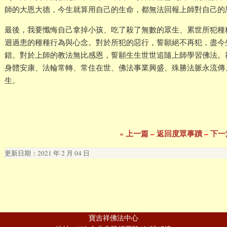
師的大恩大德，今生就算用自己的生命，都無法回報上師對自己的
最後，我要懺悔自己拿掉小孩、吃了殺了無數的眾生、累世所犯種
迴過患的種種行為與心念。對於所犯的惡行，誓願絕不再犯，盡今
錯。對於上師的教法無比感恩，誓願生生世世追隨上師學習佛法。
身體安康、法輪常轉、常住在世、佛法事業興盛、殊勝法脈永流傳
生。
« 上一篇
–
返回度眾事蹟
–
下一
更新日期：2021 年 2 月 04 日
寶吉祥佛法中心