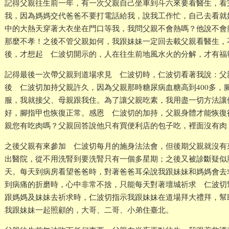
記得父親往生前一年，有一次父親自己坐車到斗六來要看醫生，看
我，因為媽媽交代爸爸不要打電話給我，說我工作忙，自己去看就
中的大熱天穿著大衣坐在門口等我，我問父親不會熱嗎？他說不會
那麼不孝！之後不管父親如何，我跟妹妹一定回去載父親看醫生，
後，才想起 仁波切開示的，人在往生前地風水火的分解，才有福
記得最後一次帶父親到道場求見 仁波切時，仁波切看著我說：父
後 仁波切加持父親許久，因為父親那時糖尿病血糖高到400多，
服，我就接父、母親跟我住。為了讓父親吃素，我用盡一切方法讓
好，腳指甲也恢復正常。感恩 仁波切的加持，父親身體才能恢復
親您有吃肉嗎？父親回答說他只有買便利店的包子吃，裡面沒有肉
之後父親有來參加 仁波切每月的施身法法會，但後期父親就沒有
出醫院，從不用洗腎到要洗腎只有一個多星期；之後又被診斷疑似
天。每天到病房看望爸爸時，對著爸爸耳朵說我跟妹妹和媽媽會去
到病痛的折磨時，心中非常不捨，只能每天對著壇城祈求 仁波切
跟媽媽及妹妹去祈求時，仁波切指示我跟妹妹在道場拜大禮拜，幫
我跟妹妹一起照顧的，大哥、二哥、小弟住臺北。