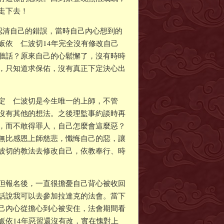
走下去！
認清自己的錯誤，當時自己內心想到的
皈依 仁波切14年完全沒有修改自己
聽話？原來自己的心鬆懈了，沒有時時
，只知道求保佑，沒有真正下定決心出
認定 仁波切是今生唯一的上師，不管
沒有其他的想法。之後理監事約談時再
，而不敢得罪人，自己怎麼會這麼惡？
無比感恩上師慈悲，懺悔自己的惡，讓
波切的教法去修改自己，依教奉行、時
但報名後，一直很擔憂自己背心被收回
話說我可以去參加拉達克的法會。當下
己內心從擔心到心被安住，法會期間看
皈依14年惡習還沒有改，實在愧對上