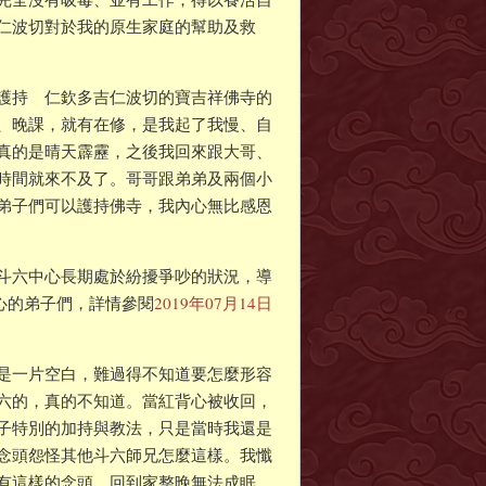
仁波切對於我的原生家庭的幫助及救
護持 仁欽多吉仁波切的寶吉祥佛寺的
、晚課，就有在修，是我起了我慢、自
真的是晴天霹靂，之後我回來跟大哥、
時間就來不及了。哥哥跟弟弟及兩個小
弟子們可以護持佛寺，我內心無比感恩
斗六中心長期處於紛擾爭吵的狀況，導
中心的弟子們，詳情參閱
2019年07月14日
是一片空白，難過得不知道要怎麼形容
六的，真的不知道。當紅背心被收回，
子特別的加持與教法，只是當時我還是
念頭怨怪其他斗六師兄怎麼這樣。我懺
有這樣的念頭。回到家整晚無法成眠，