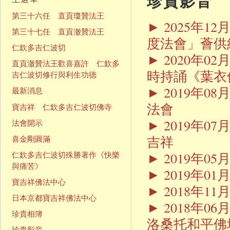
珍貴影音
第三十六任 直貢瓊贊法王
► 2025年
第三十七任 直貢澈贊法王
度法會」薈供
仁欽多吉仁波切
► 2020年
直貢澈贊法王歡喜嘉許 仁欽多
時持誦《葉衣
吉仁波切修行與利生功德
► 2019年
最新消息
法會
寶吉祥 仁欽多吉仁波切佛寺
► 2019年
法會開示
吉祥
喜金剛圓滿
► 2019年
仁欽多吉仁波切殊勝著作《快樂
與痛苦》
► 2019年0
寶吉祥佛法中心
► 2018年
日本京都寶吉祥佛法中心
► 2018年
珍貴相簿
洛桑托和平佛
珍貴影音