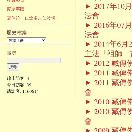
► 2017年
度眾事蹟
法會
寫信給 仁欽多吉仁波切
► 2016年
法會
歷史檔案
2014年6
►
主法「祖師 
搜尋
2012 
►
2011 
►
線上訪客: 4
2011 藏
►
今日訪客:
39
會
總訪客:
1160614
2010 
►
2010 藏
►
會
2009 
►