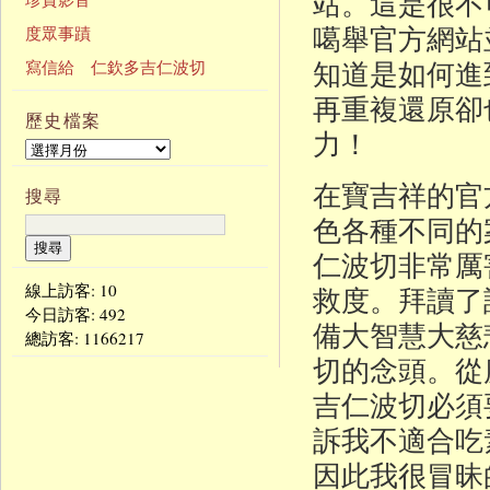
站。這是很不
噶舉官方網站
度眾事蹟
知道是如何進
寫信給 仁欽多吉仁波切
再重複還原卻
歷史檔案
力！
在寶吉祥的官
搜尋
色各種不同的
仁波切非常厲
線上訪客: 10
救度。拜讀了
今日訪客:
492
備大智慧大慈
總訪客:
1166217
切的念頭。從
吉仁波切必須
訴我不適合吃
因此我很冒昧