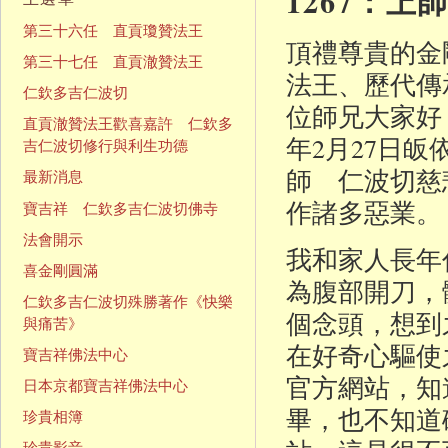
1267：
第三十六任 直貢瓊贊法王
頂禮尊貴的金
第三十七任 直貢澈贊法王
法王、歷代傳
仁欽多吉仁波切
位師兄大家好
直貢澈贊法王歡喜嘉許 仁欽多
年2月27日
吉仁波切修行與利生功德
師 仁波切慈
最新消息
作諸多惡業。
寶吉祥 仁欽多吉仁波切佛寺
法會開示
我和家人長年
喜金剛圓滿
為腹部開刀，
仁欽多吉仁波切殊勝著作《快樂
個念頭，想到
與痛苦》
在好奇心驅使
寶吉祥佛法中心
官方網站，知
日本京都寶吉祥佛法中心
畢，也不知道
珍貴相簿
珍貴影音