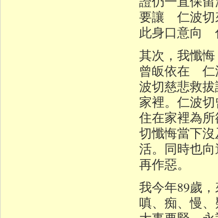
證仍一直保留
要讓 仁波切
此身口意向 
其次，我懺悔
曾皈依在 仁
波切慈悲救拔
家裡。仁波切
住在家裡為所
切懺悔當下沒
活。同時也向
再作惡。
我今年89歲
嗔、痴、慢、
大事要緊，永