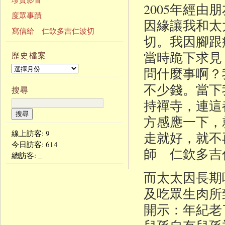
2005年經
度眾事蹟
因緣讓我和太
寫信給 仁欽多吉仁波切
切。我因腳跟
當時跪下求見
歷史檔案
問什麼事啊？
不少錢。當下
搜尋
持禪寺，連這
方感應一下，
線上訪客: 9
走就好，就不
今日訪客:
614
師 仁欽多吉
總訪客:
515676
而太太因長期
及吃眾生肉所
開示：年紀老