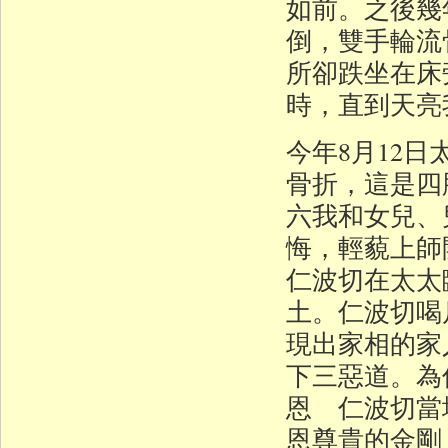
如前。之後幾
倒，雙手輪流
所卻跌坐在床
時，直到天亮
今年8月12
骨折，這是四
六我和女兒、
悔，輕藐上
仁波切在太太
土。仁波切喝
現出家相的家
下三惡道。為
恩 仁波切當
恩尊貴的金剛