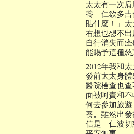
太太有一次肩
養 仁欽多吉
貼什麼！」太
右想也想不出
自行消失而痊
能賜予這種慈
2012年我
發前太太身體
醫院檢查也查
面被呵責和不
何去參加旅遊
養。雖然出發
信是 仁波切
平安無事。