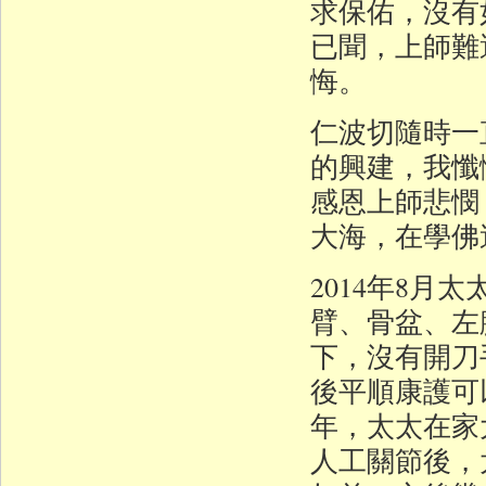
求保佑，沒有
已聞，上師難
悔。
仁波切隨時一
的興建，我懺
感恩上師悲憫
大海，在學佛
2014年8
臂、骨盆、左
下，沒有開刀
後平順康護可
年，太太在家
人工關節後，