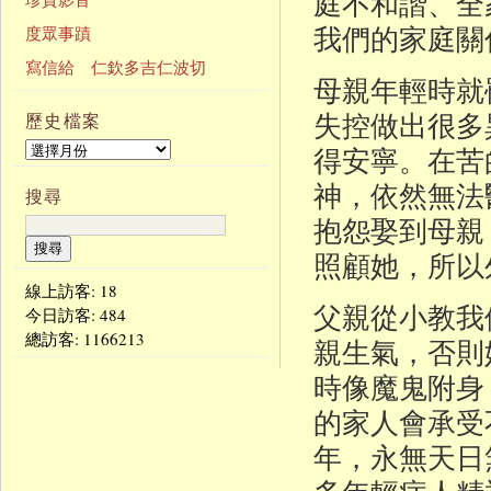
庭不和諧、全
我們的家庭關
度眾事蹟
寫信給 仁欽多吉仁波切
母親年輕時就
失控做出很多
歷史檔案
得安寧。在苦
神，依然無法
搜尋
抱怨娶到母親
照顧她，所以
線上訪客: 18
父親從小教我
今日訪客:
484
總訪客:
1166213
親生氣，否則
時像魔鬼附身
的家人會承受
年，永無天日