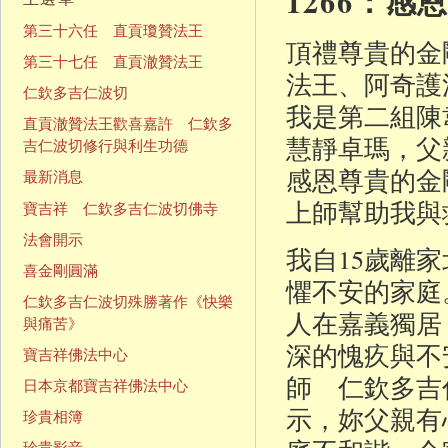
1266：
第三十六任 直貢瓊贊法王
頂禮尊貴的金
第三十七任 直貢澈贊法王
法王、阿奇護
仁欽多吉仁波切
我是第二組陳
直貢澈贊法王歡喜嘉許 仁欽多
慧靜卓瑪，父
吉仁波切修行與利生功德
感恩尊貴的金
最新消息
上師幫助我與
寶吉祥 仁欽多吉仁波切佛寺
法會開示
我自15歲離
喜金剛圓滿
懼不安的家庭
仁欽多吉仁波切殊勝著作《快樂
人在嘉義獨居
與痛苦》
深的愧疚與不
寶吉祥佛法中心
師 仁欽多吉
日本京都寶吉祥佛法中心
示，妳父親有
珍貴相簿
珍貴影音