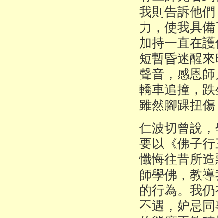
我則告訴他們
力，使我具備
加持一直在護
短暫昏迷醒來
聲音，感恩師
轎車追撞，跌
雖然腳踝扭傷
仁波切曾說，
要以《佛子行
懺悔往昔所造
師學佛，教導
的行為。我仍
不遇，妒忌同