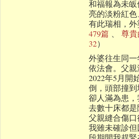
和福報為未皈
亮的淡粉紅色
有此瑞相，外
479篇
、
尊貴
32
）
外婆往生同一
依法會。父親
2022年5
倒，頭部撞到
卻人滿為患，
去數十床都是
父親縫合傷口
我雖未確診但
段期間我趕緊