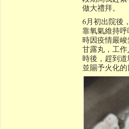
做大禮拜。
6月初出院後
靠氧氣維持呼
時因疫情嚴峻
甘露丸，工作
時後，趕到道
並賜予火化的