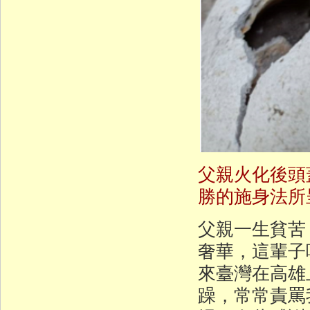
父親火化後頭
勝的施身法所
父親一生貧苦
奢華，這輩子
來臺灣在高雄
躁，常常責罵