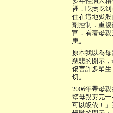
多年輕病人精
裡，吃藥吃到
住在這地獄般
劑控制，重複
官，看著母親
患。
原本我以為母
慈悲的開示，
傷害許多眾生
切。
2006年帶
幫母親剪完一
可以皈依！」
輕鬆的開示：