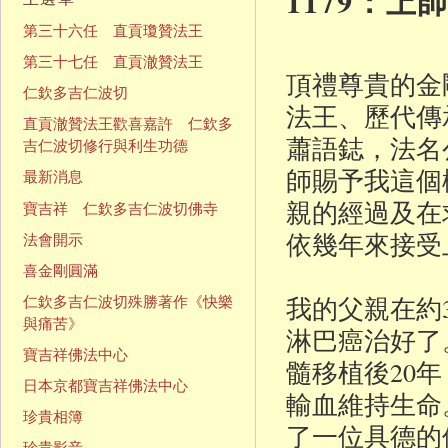
1179：
第三十六任 直貢瓊贊法王
第三十七任 直貢澈贊法王
頂禮尊貴的金
仁欽多吉仁波切
法王、歷代傳
直貢澈贊法王歡喜嘉許 仁欽多
蕭語鋕，法名
吉仁波切修行與利生功德
師賜予我這個
最新消息
親的經過及在
寶吉祥 仁欽多吉仁波切佛寺
依幾年來接受
法會開示
喜金剛圓滿
我的父親在約
仁欽多吉仁波切殊勝著作《快樂
與痛苦》
淋巴癌治好了
寶吉祥佛法中心
髓移植後20
日本京都寶吉祥佛法中心
輸血維持生命
珍貴相簿
了一位具德的
珍貴影音