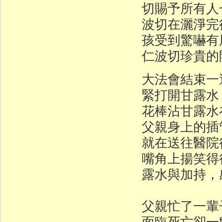
切賜予所有人
波切在灑淨完
孩受到驚嚇
仁波切珍貴的
大法會結束一
緊打開甘露水
花棒沾甘露水
父親身上的插
就在送往醫院
嘴角上揚笑得
露水與加持，
父親忙了一輩
面臨死亡卻一