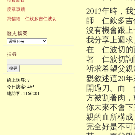
2013年時
度眾事蹟
師 仁欽多吉
寫信給 仁欽多吉仁波切
沒有機會跟上
歷史檔案
我分享上週求
在 仁波切的
搜尋
著 仁波切詢
祈求希望父親
親敘述這20
線上訪客: 7
開過刀。而 
今日訪客:
465
總訪客:
1166201
方被割著肉，
你未來不會下
親的血所構成
完全好是不可