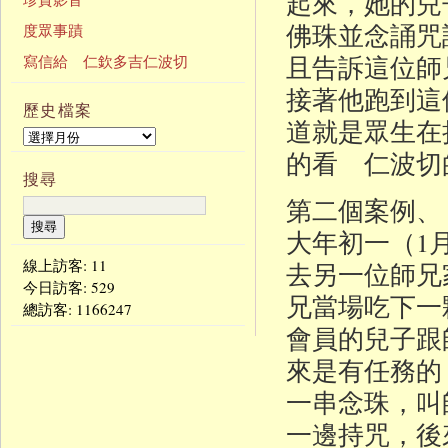
起來，她的兒
佛珠並念誦咒
度眾事蹟
且告訴這位師
寫信給 仁欽多吉仁波切
接著他跑到這
歷史檔案
道就是眾生在
的看 仁波切
搜尋
第二個案例、
大年初一（1
線上訪客: 11
去另一位師兄
今日訪客:
529
兄當場吃下一
總訪客:
1166247
會員的兒子跟
來是有任務的
一串念珠，叫
一邊持咒，後