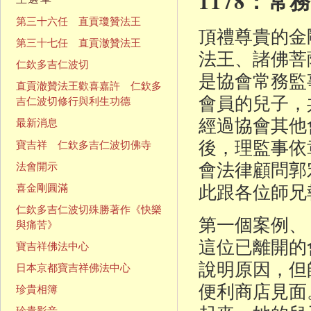
1178：常務監事報
第三十六任 直貢瓊贊法王
頂禮尊貴的金
第三十七任 直貢澈贊法王
法王、諸佛菩
仁欽多吉仁波切
是協會常務監
直貢澈贊法王歡喜嘉許 仁欽多
會員的兒子，
吉仁波切修行與利生功德
經過協會其他
最新消息
後，理監事依
寶吉祥 仁欽多吉仁波切佛寺
會法律顧問郭
法會開示
此跟各位師兄
喜金剛圓滿
仁欽多吉仁波切殊勝著作《快樂
第一個案例、
與痛苦》
這位已離開的
寶吉祥佛法中心
說明原因，但
日本京都寶吉祥佛法中心
便利商店見面
珍貴相簿
珍貴影音