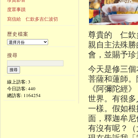
度眾事蹟
寫信給 仁欽多吉仁波切
尊貴的 仁欽
歷史檔案
親自主法殊勝
會，並賜予珍
搜尋
今天是修三個
菩薩和蓮師。
線上訪客: 3
《阿彌陀經》
今日訪客:
440
總訪客:
1164254
世界。有很多
一樣。假如根
面，釋迦牟尼
有沒有呢？（
現在告訴我「