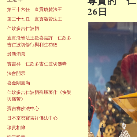
尊貴的 仁欽
26日
第三十六任 直貢瓊贊法王
第三十七任 直貢澈贊法王
仁欽多吉仁波切
直貢澈贊法王歡喜嘉許 仁欽多
吉仁波切修行與利生功德
最新消息
寶吉祥 仁欽多吉仁波切佛寺
法會開示
喜金剛圓滿
仁欽多吉仁波切殊勝著作《快樂
與痛苦》
寶吉祥佛法中心
日本京都寶吉祥佛法中心
珍貴相簿
珍貴影音