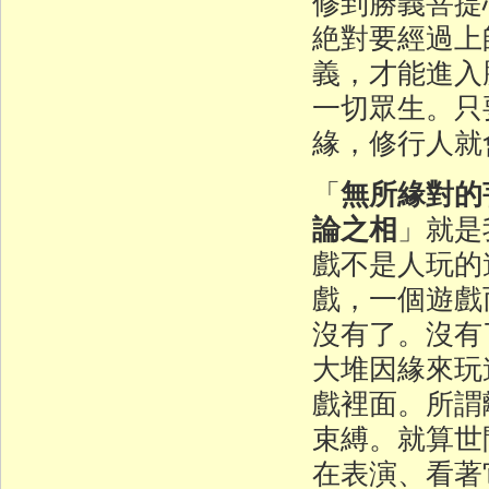
修到勝義菩提
絶對要經過上
義，才能進入
一切眾生。只
緣，修行人就
無所緣對的
「
論之相
」就是
戲不是人玩的
戲，一個遊戲
沒有了。沒有
大堆因緣來玩
戲裡面。所謂
束縛。就算世
在表演、看著