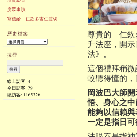
度眾事蹟
寫信給 仁欽多吉仁波切
尊貴的 仁欽
歷史檔案
升法座，開示
法》。
搜尋
這個禮拜稍微
較聽得懂的，
線上訪客: 4
今日訪客:
79
岡波巴大師開
總訪客:
1165326
悟、身心之中
能夠以信賴與
一定是指日可
法眼不是指神