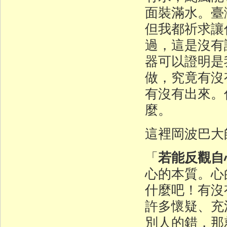
面裝滿水。臺
但我都祈求讓
過，這是沒有
器可以證明是
做，究竟有沒
有沒有出來。
麼。
這裡岡波巴大
若能反觀自
「
心的本質。心
什麼吧！有沒
許多懷疑、充
別人的錯，那