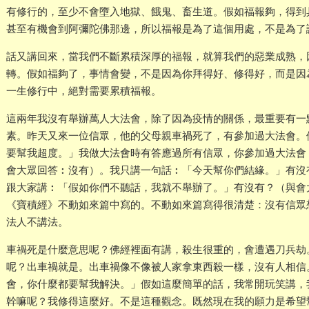
有修行的，至少不會墮入地獄、餓鬼、畜生道。假如福報夠，得到
甚至有機會到阿彌陀佛那邊，所以福報是為了這個用處，不是為了
話又講回來，當我們不斷累積深厚的福報，就算我們的惡業成熟，
轉。假如福夠了，事情會變，不是因為你拜得好、修得好，而是因
一生修行中，絕對需要累積福報。
這兩年我沒有舉辦萬人大法會，除了因為疫情的關係，最重要有一
素。昨天又來一位信眾，他的父母親車禍死了，有參加過大法會。
要幫我超度。」我做大法會時有答應過所有信眾，你參加過大法會
會大眾回答︰沒有）。我只講一句話︰「今天幫你們結緣。」有沒
跟大家講︰「假如你們不聽話，我就不舉辦了。」有沒有？（與會
《寶積經》不動如來篇中寫的。不動如來篇寫得很清楚：沒有信眾
法人不講法。
車禍死是什麼意思呢？佛經裡面有講，殺生很重的，會遭遇刀兵劫
呢？出車禍就是。出車禍像不像被人家拿東西殺一樣，沒有人相信
會，你什麼都要幫我解決。」假如這麼簡單的話，我常開玩笑講，
幹嘛呢？我修得這麼好。不是這種觀念。既然現在我的願力是希望