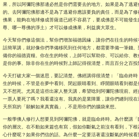
果，所以阿彌陀佛那邊必然是你們需要去的地方。如果是為了逃避
的。去阿彌陀佛那邊不是為了逃避你應該要負的責任，而是為了修
佛果，能夠在地球修成菩薩道已經不容易了，要成佛是不可能發生
尊、哪一尊佛的淨土）才可以修成佛果，利益廣大眾生。
今天幫你們修這個法，幫你們增加福德因緣，讓你們在往生的時候
話簡單講，就好像你們準備移民到任何地方，都需要準備一筆錢。
備你的福德資糧。你在生的時候，上師可以幫助你、可以給你、教
是你的事。除非你在生的時候對上師記得很清楚，而且百分之百投
今天打破大家一個迷思，要記清楚。佛經講得很清楚︰「臨命終時
生的時候，不管是在夢中看到、閉起眼睛看到、睜開眼睛看到都是
又不想死。尤其是這些出家人整天講，希望唸到阿彌陀佛現前。經
一票人要死了嗎？我看還沒有。我真的是業障重，讓你們纏到現在
天所寫的「願解如來真實義」，不是用你們的腦袋來想。
一般學佛人修行人想要見到阿彌陀佛，就是臨命終時。為什麼講「
你的層次。在不動如來篇也有寫，假如你斷氣之前沒有看到，下根
心什麼呢？如果你們信的話。為什麼一定要活著還沒斷氣的時候看