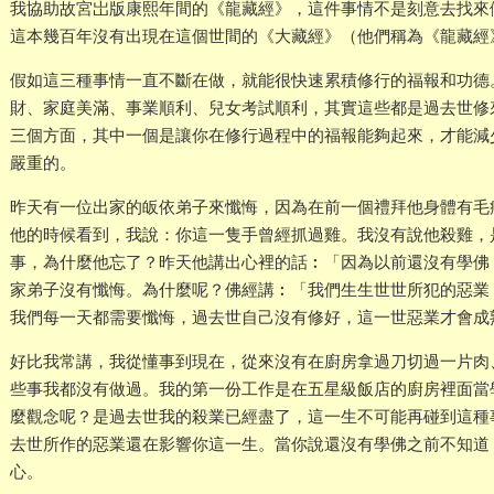
我協助故宮岀版康熙年間的《龍藏經》，這件事情不是刻意去找來
這本幾百年沒有出現在這個世間的《大藏經》（他們稱為《龍藏經
假如這三種事情一直不斷在做，就能很快速累積修行的福報和功德
財、家庭美滿、事業順利、兒女考試順利，其實這些都是過去世修
三個方面，其中一個是讓你在修行過程中的福報能夠起來，才能減
嚴重的。
昨天有一位出家的皈依弟子來懺悔，因為在前一個禮拜他身體有毛
他的時候看到，我說：你這一隻手曾經抓過雞。我沒有說他殺雞，
事，為什麼他忘了？昨天他講出心裡的話︰「因為以前還沒有學佛
家弟子沒有懺悔。為什麼呢？佛經講︰「我們生生世世所犯的惡業
我們每一天都需要懺悔，過去世自己沒有修好，這一世惡業才會成
好比我常講，我從懂事到現在，從來沒有在廚房拿過刀切過一片肉
些事我都沒有做過。我的第一份工作是在五星級飯店的廚房裡面當
麼觀念呢？是過去世我的殺業已經盡了，這一生不可能再碰到這種
去世所作的惡業還在影響你這一生。當你說還沒有學佛之前不知道
心。