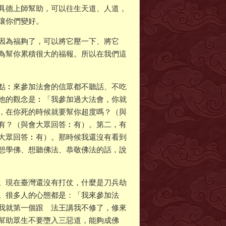
具德上師幫助，可以往生天道、人道，
讓你們變好。
因為福夠了，可以將它壓一下、將它
為幫你累積很大的福報。所以在我們這
點︰來參加法會的信眾都不聽話、不吃
他的觀念是︰「我參加過大法會，你就
，在你死的時候就要幫你超度嗎？（與
有？（與會大眾回答︰有）。第二，有
大眾回答︰有）。那時候我還沒有看到
想學佛、想聽佛法、恭敬佛法的話，說
。現在臺灣還沒有打仗，什麼是刀兵劫
。很多人的心態都是：「我來參加法
我就第一個跟 法王講我不修了，修來
幫助眾生不要墮入三惡道，能夠成佛