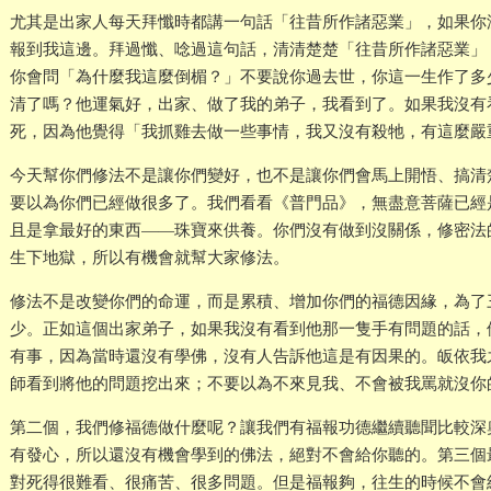
尤其是出家人每天拜懺時都講一句話「往昔所作諸惡業」，如果你
報到我這邊。拜過懺、唸過這句話，清清楚楚「往昔所作諸惡業」
你會問「為什麼我這麼倒楣？」不要說你過去世，你這一生作了多
清了嗎？他運氣好，出家、做了我的弟子，我看到了。如果我沒有
死，因為他覺得「我抓雞去做一些事情，我又沒有殺牠，有這麼嚴
今天幫你們修法不是讓你們變好，也不是讓你們會馬上開悟、搞清
要以為你們已經做很多了。我們看看《普門品》，無盡意菩薩已經
且是拿最好的東西——珠寶來供養。你們沒有做到沒關係，修密法
生下地獄，所以有機會就幫大家修法。
修法不是改變你們的命運，而是累積、增加你們的福德因緣，為了
少。正如這個出家弟子，如果我沒有看到他那一隻手有問題的話，
有事，因為當時還沒有學佛，沒有人告訴他這是有因果的。皈依我
師看到將他的問題挖出來；不要以為不來見我、不會被我罵就沒你
第二個，我們修福德做什麼呢？讓我們有福報功德繼續聽聞比較深
有發心，所以還沒有機會學到的佛法，絕對不會給你聽的。第三個
對死得很難看、很痛苦、很多問題。但是福報夠，往生的時候不會