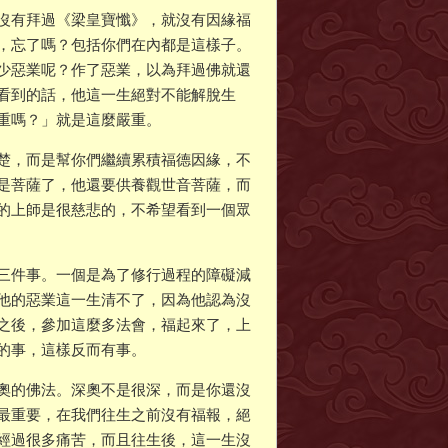
沒有拜過《梁皇寶懺》，就沒有因緣福
，忘了嗎？包括你們在內都是這樣子。
少惡業呢？作了惡業，以為拜過佛就還
看到的話，他這一生絕對不能解脫生
重嗎？」就是這麼嚴重。
楚，而是幫你們繼續累積福德因緣，不
是菩薩了，他還要供養觀世音菩薩，而
的上師是很慈悲的，不希望看到一個眾
三件事。一個是為了修行過程的障礙減
他的惡業這一生清不了，因為他認為沒
之後，參加這麼多法會，福起來了，上
的事，這樣反而有事。
奧的佛法。深奧不是很深，而是你還沒
最重要，在我們往生之前沒有福報，絕
經過很多痛苦，而且往生後，這一生沒