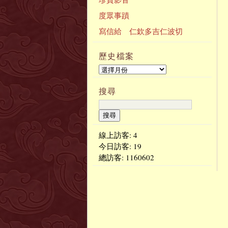
度眾事蹟
寫信給 仁欽多吉仁波切
歷史檔案
搜尋
線上訪客: 4
今日訪客:
19
總訪客:
1160602