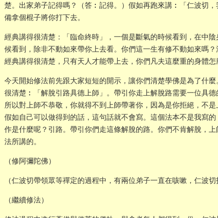
楚。出家弟子記得嗎？（答︰記得。）假如再跑來講︰「仁波切，
備拿個棍子將你打下去。
經典講得很清楚：「臨命終時」，一個是斷氣的時候看到，在中陰
候看到，除非不動如來帶你上去看。你們這一生有修不動如來嗎？
經典講得很清楚，只有天人才能帶上去，你們凡夫這麼重的身體怎
今天開始修法前先跟大家短短的開示，讓你們清楚學佛是為了什麼
很清楚︰「解脫引路具德上師」。帶引你走上解脫路需要一位具德
所以對上師不恭敬，你就得不到上師帶著你，因為是你拒絕，不是
假如自己可以做得到的話，這句話就不會寫。這個法本不是我寫的
作是什麼呢？引路。帶引你們走這條解脫的路。你們不肯解脫，上
法所講的。
（修阿彌陀佛）
（仁波切帶領眾等禪定的過程中，有兩位弟子一直在咳嗽，仁波切
（繼續修法）