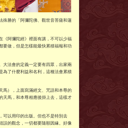
法殊勝的「阿彌陀佛、觀世音菩薩和蓮
在《阿彌陀經》裡面有講，不可以少福
都要做，但是怎樣能最快累積福報和功
。大法會的定義一定要有四眾，出家兩
是為了什麼利益和名利，這種法會累積
天馬），上面寫滿經文、咒語和本尊的
的天馬，和本尊相應後掛上去，這樣才
，可以用印的出版。但也不是特別去
錯誤的觀念，一切都要隨順因緣。好像