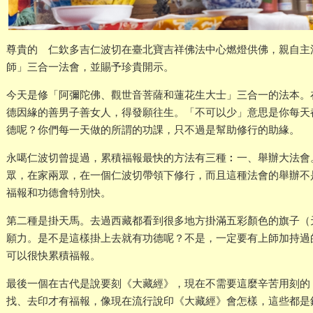
尊貴的 仁欽多吉仁波切在臺北寶吉祥佛法中心燃燈供佛，親自主
師」三合一法會，並賜予珍貴開示。
今天是修「阿彌陀佛、觀世音菩薩和蓮花生大士」三合一的法本。
德因緣的善男子善女人，得發願往生。「不可以少」意思是你每天
德呢？你們每一天做的所謂的功課，只不過是幫助修行的助緣。
永噶仁波切曾提過，累積福報最快的方法有三種︰一、舉辦大法會
眾，在家兩眾，在一個仁波切帶領下修行，而且這種法會的舉辦不
福報和功德會特別快。
第二種是掛天馬。去過西藏都看到很多地方掛滿五彩顏色的旗子（
願力。是不是這樣掛上去就有功德呢？不是，一定要有上師加持過
可以很快累積福報。
最後一個在古代是說要刻《大藏經》，現在不需要這麼辛苦用刻的
找、去印才有福報，像現在流行說印《大藏經》會怎樣，這些都是