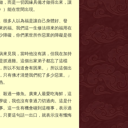
做，而是一切因緣具備才做得出來，讓
》）能在世間出現。
。很多人以為福是讓自己身體好、發
來的福。我們這一生修法得來的福用在
少障礙，你們累世所作惡業的障礙是很
病來見我，當時他沒有講，但我在加持
是抓過雞。這個出家弟子都忘了這檔
，所以不知道會有因果。」所以這個出
，只有佛才清楚我們犯了多少惡業。」
熟。
、殺過一條魚。廣東人最愛吃海鮮，這
學徒，我也沒有拿過刀切過肉。這是什
事。這一生有機會碰到這種事，表示過
，只要這句話一出口，就表示沒有懺悔