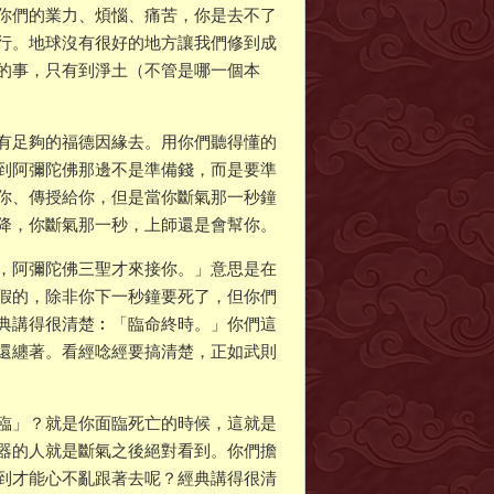
你們的業力、煩惱、痛苦，你是去不了
行。地球沒有很好的地方讓我們修到成
的事，只有到淨土（不管是哪一個本
有足夠的福德因緣去。用你們聽得懂的
到阿彌陀佛那邊不是準備錢，而是要準
你、傳授給你，但是當你斷氣那一秒鐘
降，你斷氣那一秒，上師還是會幫你。
，阿彌陀佛三聖才來接你。」意思是在
假的，除非你下一秒鐘要死了，但你們
典講得很清楚︰「臨命終時。」你們這
還纏著。看經唸經要搞清楚，正如武則
臨」？就是你面臨死亡的時候，這就是
器的人就是斷氣之後絕對看到。你們擔
到才能心不亂跟著去呢？經典講得很清