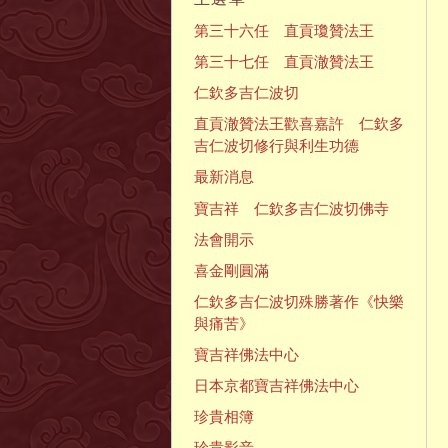
第三十六任 直貢瓊贊法王
第三十七任 直貢澈贊法王
仁欽多吉仁波切
直貢澈贊法王歡喜嘉許 仁欽多
吉仁波切修行與利生功德
最新消息
寶吉祥 仁欽多吉仁波切佛寺
法會開示
喜金剛圓滿
仁欽多吉仁波切殊勝著作《快樂
與痛苦》
寶吉祥佛法中心
日本京都寶吉祥佛法中心
珍貴相簿
珍貴影音