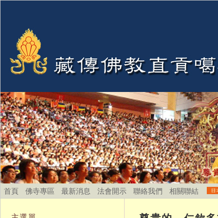
首頁
佛寺專區
最新消息
法會開示
聯絡我們
相關聯結
尊貴的 仁欽多吉
主選單