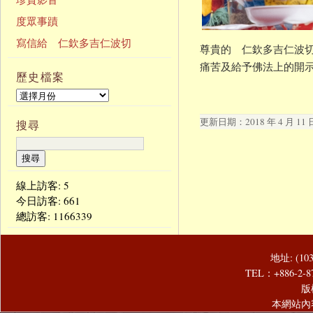
度眾事蹟
寫信給 仁欽多吉仁波切
尊貴的 仁欽多吉仁波切
痛苦及給予佛法上的開
歷史檔案
更新日期：2018 年 4 月 11 
搜尋
線上訪客: 5
今日訪客:
661
總訪客:
1166339
地址: (1
TEL：+886-2-8
版
本網站內