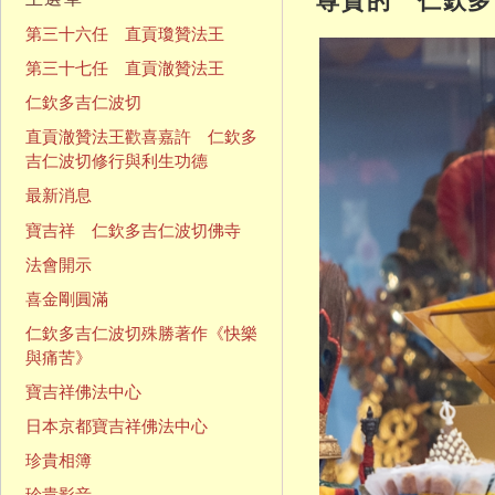
第三十六任 直貢瓊贊法王
第三十七任 直貢澈贊法王
仁欽多吉仁波切
直貢澈贊法王歡喜嘉許 仁欽多
吉仁波切修行與利生功德
最新消息
寶吉祥 仁欽多吉仁波切佛寺
法會開示
喜金剛圓滿
仁欽多吉仁波切殊勝著作《快樂
與痛苦》
寶吉祥佛法中心
日本京都寶吉祥佛法中心
珍貴相簿
珍貴影音