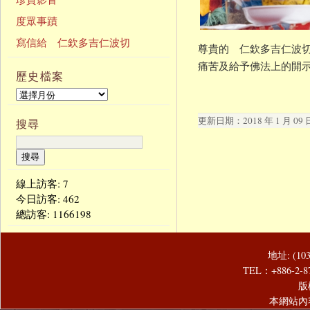
度眾事蹟
寫信給 仁欽多吉仁波切
尊貴的 仁欽多吉仁波切
痛苦及給予佛法上的開
歷史檔案
更新日期：2018 年 1 月 09 
搜尋
線上訪客: 7
今日訪客:
462
總訪客:
1166198
地址: (1
TEL：+886-2-8
版
本網站內