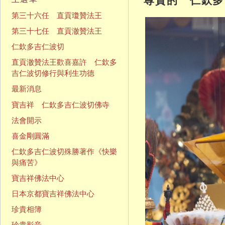
第三十六任 直貢瓊贊法王
第三十七任 直貢澈贊法王
仁欽多吉仁波切
直貢澈贊法王歡喜嘉許 仁欽多
吉仁波切修行與利生功德
最新消息
寶吉祥 仁欽多吉仁波切佛寺
法會開示
喜金剛圓滿
仁欽多吉仁波切殊勝著作《快樂
與痛苦》
寶吉祥佛法中心
日本京都寶吉祥佛法中心
珍貴相簿
珍貴影音