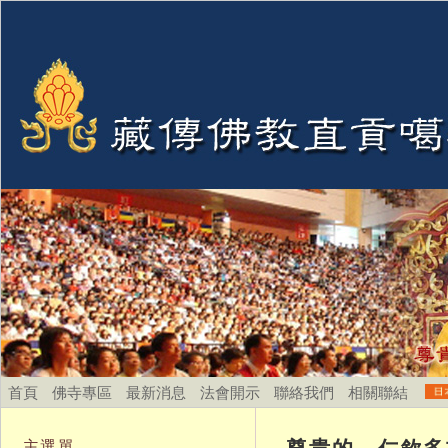
首頁
佛寺專區
最新消息
法會開示
聯絡我們
相關聯結
尊貴的 仁欽多吉
主選單