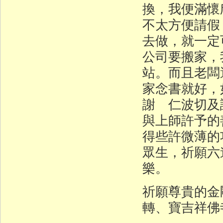
換，我便滿懷
不太方便請假
去做，就一定
公司要搬家，
站。而且老闆
家念書就好，
謝 仁波切及
與上師許予的
得些許微薄的
眾生，祈願六
樂。
祈願尊貴的金
轉、寶吉祥佛