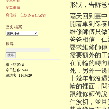
形狀，告訴爸
度眾事蹟
隔天回到臺中
寫信給 仁欽多吉仁波切
開著車到保養
歷史檔案
維修師傅只做
爸爸相信 仁
搜尋
要求維修師傅
需要額外的工
在前輪的轉向
線上訪客: 8
死，另外一邊
今日訪客:
544
總訪客:
1165629
十幾年都沒遇
輪的裡面，問
跟維修師傅說
仁波切，並且