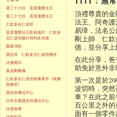
1111：
第三十六任 直貢瓊贊法王
頂禮尊貴的金
第三十七任 直貢澈贊法王
法王、阿奇護
仁欽多吉仁波切
易璋，法名公處
直貢澈贊法王歡喜嘉許 仁欽多
剛上師 仁欽
吉仁波切修行與利生功德
德，並分享上
最新消息
寶吉祥 仁欽多吉仁波切佛寺
在此分享，爸
法會開示
助免於意外非
喜金剛圓滿
第一次是於2
仁欽多吉仁波切殊勝著作《快樂
與痛苦》
波切時，突然
寶吉祥佛法中心
車？在此之前
日本京都寶吉祥佛法中心
百公里之外的
珍貴相簿
面有一個零件
珍貴影音