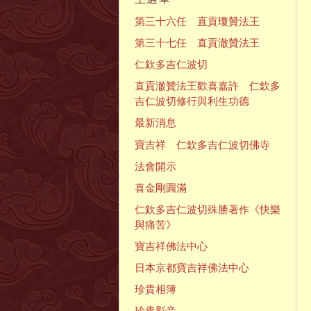
第三十六任 直貢瓊贊法王
第三十七任 直貢澈贊法王
仁欽多吉仁波切
直貢澈贊法王歡喜嘉許 仁欽多
吉仁波切修行與利生功德
最新消息
寶吉祥 仁欽多吉仁波切佛寺
法會開示
喜金剛圓滿
仁欽多吉仁波切殊勝著作《快樂
與痛苦》
寶吉祥佛法中心
日本京都寶吉祥佛法中心
珍貴相簿
珍貴影音