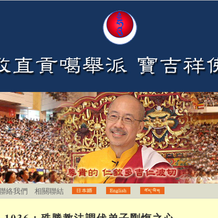
聯絡我們
相關聯結
1036：殊勝教法調伏弟子剛愎之心