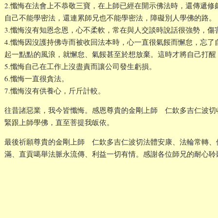
2.懺悔在法會上不恭敬三寶，在上師已經在開示佛法時，還傳遞修
自己不能學密法，還連累師兄也不能學密法，障礙別人學佛的路。
3.懺悔沒有知恩念恩，心不柔軟，常在與人交談時說話很強勢，傷
4.懺悔因沒護持佛寺而被收回法本時，心一直很氣餒而懈怠，忘了
起一點點的風浪，就懈怠、氣餒甚至於想放棄。這時才將自己打醒
5.懺悔自己在工作上沒盡責而讓公司發生虧損。
6.懺悔一直很貪法。
7.懺悔沒有供養心，斤斤計較。
往昔諸惡業，我今皆懺悔。感恩尊貴的金剛上師 仁欽多吉仁波切
緊跟上師學佛，直至菩提我皈依。
最後祈願尊貴的金剛上師 仁欽多吉仁波切法體安康、法輪常轉、
滿、直貢噶舉法脈永流傳、利益一切有情。感謝各位師兄的耐心聆