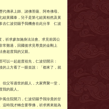
歷代傳承上師、諸佛菩薩、阿奇佛母。
七組黃國泰，兒子是第七組黃柏然及黃
多吉仁波切賜予我機會在此分享 仁波
超度，祈求參加施身法法會。求見前因公
非常難過，回國後求見尊貴的金剛上
法會超度我的父親。
否可以一起超度祖先，仁波切開示：
後的上方看了一眼並說：「都來了，就
、伯父等過世的親人，大家齊聚一堂，
度我的親人。
中風住院開刀，仁波切賜予我珍貴的甘
。這時我才轉念要學佛，祈求將來能為