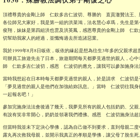
頂禮尊貴的金剛上師 仁欽多吉仁波切、尊勝的 直貢澈贊法王、
各位師兄大家好，我是第一組的洪菜鴻，法名慧心卓瑪，先生是第
俊翔，妹妹是第四組洪也雲及洪英鳳，感恩尊貴的金剛上師 仁欽
切幫助我家人的經過，並懺悔過去所造諸惡業。
我於1999年8月8日皈依，皈依的緣起是想為往生3年多的父親求
司辦員工旅遊先去了日本，旅遊期間每天都夢見過世的親人，心中
師 仁欽多吉仁波切，感恩 仁波切的應允，讓我可以參加施身法
當時我想起在日本時每天都夢見過世的親人，於是請求 仁波切是
「夢見過世的親人是他們在加強給妳訊息。」當時 仁波切往我身
一起報名吧！」
參加完施身法法會後過了幾天，我夢見所有的親人包括奶奶、父親
有說有笑非常開心，奶奶並領著我們禮佛。感恩 仁波切施身法超
但當時我並未下定決心學佛，認為自己做不到要求，直到母親二度
露丸再次救我母親，並開示我真正的孝順是學佛，讓父母了脫生死