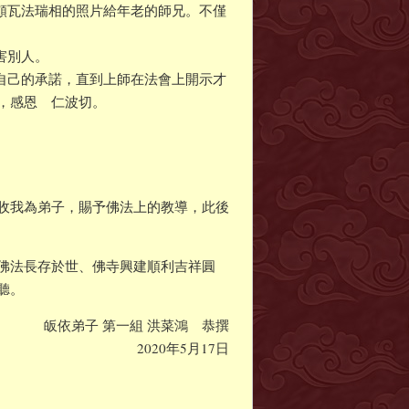
頗瓦法瑞相的照片給年老的師兄。不僅
害別人。
自己的承諾，直到上師在法會上開示才
，感恩 仁波切。
收我為弟子，賜予佛法上的教導，此後
佛法長存於世、佛寺興建順利吉祥圓
聽。
皈依弟子 第一組 洪菜鴻 恭撰
2020年5月17日