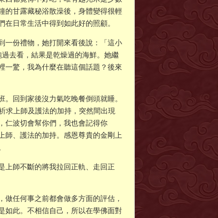
鐘的甘露藏秘浴散澡後，身體變得很輕
們在日常生活中得到如此好的照顧。
到一份禮物，她打開來看後說：「這小
跑過去看，結果是乾燥過的海鮮。她繼
裡一驚，我為什麼在聽這個話題？後來
班。回到家後沒力氣吃晚餐倒頭就睡。
時祈求上師及護法的加持，突然間出現
，仁波切會幫你們，我也會記得你
上師、護法的加持。感恩尊貴的金剛上
。
是上師不斷的將我拉回正軌、走回正
，做任何事之前都會做多方面的評估，
是如此。不相信自己，所以在學佛面對