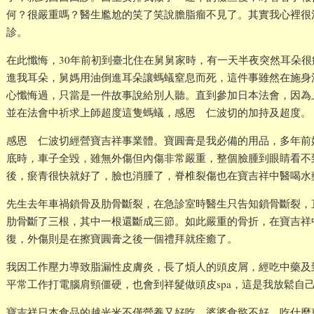
何？很嚴重嗎？醫生尷尬的笑了笑說膽脂瘤不見了。其實我心裡很
診。
在此懺悔，30年前初到臺北住在舅舅家時，有一天半夜突然耳朵
進我耳朵，舅媽用油倒進耳朵讓螞蟻窒息而死，這件事雖然在施身
心懺悔過，只當是一件故事說給別人聽。直到參加日本法會，因為
並在法會中祈求上師超度這隻螞蟻，感恩 仁波切的加持及超度。
感恩 仁波切經營寶吉祥事業體。寶圓膏是我必備的用品，多年前
底時，車子全毀，雖無外傷但內傷非常嚴重，整個臉腫到眼睛看不
後，瘀青很快就好了，臉也消腫了，脊椎裂傷也在寶吉祥中醫喝水
先生去年車禍鎖骨及肋骨斷裂，在急診室時醫生只告知鎖骨斷裂，
肋骨斷了三根，其中一根還斷成三節。如此嚴重的骨折，在寶吉祥
復，外傷則是在擦寶圓膏之後一個禮拜就痊癒了。
我因工作壓力導致脂漏性皮膚炎，長了煩人的頭皮屑，經吃中藥及到
平常工作打電腦肩頸僵硬，也會到祥髮做頭皮spa，這是我放鬆自
寶吉祥日本食品的越光米不僅營養又好吃，婆婆食慾不好，吃什麼