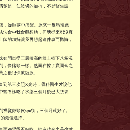
清楚是 仁波切的加持，不是醫生誤
很痛，從睡夢中痛醒。原來一隻螞蟻跑
法法會中我會觀想牠，但我從來都沒真
上師的加持讓我再想起這件事而懺悔，
妺妹開車從三層樓高的橋上衝下八掌溪
到，像豬頭一樣。然而在擦了寶圓膏之
藥之後很快就復原。
直到第三次照X光時，骨科醫生才說他
中醫看診吃了水藥三個月後已大致恢
祥髮做頭皮spa後，三個月就好了。
己的最佳選擇。
東西都覺得不好吃，唯有越光米是少數