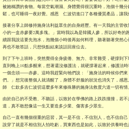
被她稱讚的食物。每當空氣潮濕、身體覺得很沉重時，泡個十幾分
鬆，也可睡得一夜好覺。感恩 仁波切進口了各種優質產品，讓我
接著分享上師修持施身法利益眾生的自身經歷。有一天我的主管收
小的一盒赤參要2萬多塊。」當時我以為是韓國人參，所以好奇的
續跟我說這要先泡水，泡幾個小時後再如何料理，聽著聽著突然心
再也不敢答話，只想快點結束談話回座位去。
到了下午上班時，突然覺得全身疲倦、無力、非常難受，硬撐到下
直到晚上10點多醒來，想著還沒修護法，就硬撐著起來，修護法
一個念頭――赤參。這時我趕緊向牠們說：「施身法的時候你們來
們。」想完後整個人就清醒了，身體不舒服的狀況也消失了，感恩
師 仁欽多吉仁波切這麼多年來修殊勝的施身法救度六道一切有情
由於自己的不受教、不聽話，以致於在學佛的路上跌跌撞撞，若不
道，真不敢想像這一生又要造多少業、傷害多少眾生。
自己一直有幾個很重的惡習，其一是不信，不信別人，也不信自己
說穿了就是不相信別人怕吃虧，買東西也是如此，以致於供養時也