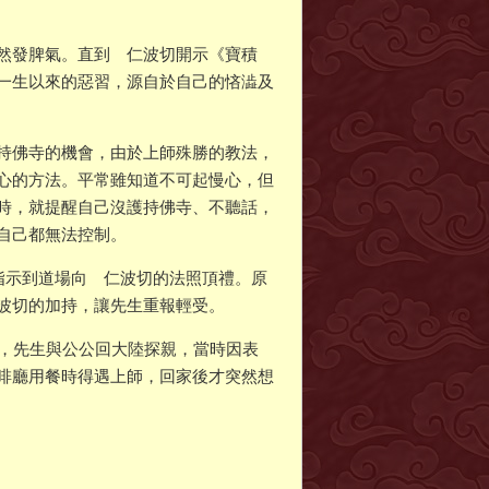
然發脾氣。直到 仁波切開示《寶積
一生以來的惡習，源自於自己的悋澁及
持佛寺的機會，由於上師殊勝的教法，
心的方法。平常雖知道不可起慢心，但
時，就提醒自己沒護持佛寺、不聽話，
自己都無法控制。
指示到道場向 仁波切的法照頂禮。原
波切的加持，讓先生重報輕受。
前，先生與公公回大陸探親，當時因表
啡廳用餐時得遇上師，回家後才突然想