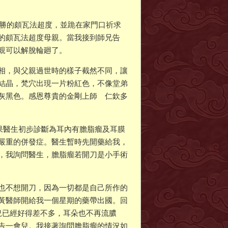
殊勝的頗瓦法超度，並跪在家門口祈求
的頗瓦法超度母親。當我接到師兄告
親可以解脫輪廻了。
相，與父親過世時的樣子截然不同，讓
結晶，梵穴出現一片粉紅色，不像堂弟
灰黑色。感恩尊貴的金剛上師 仁欽多
結果醫生初步診斷為耳內有膽脂瘤及耳膜
嚴重的併發症。醫生暫時先開藥給我，
，我詢問醫生，膽脂瘤若開刀是小手術
也不想開刀，因為一切都是自己所作的
黃醫師開給我一個星期的藥帶出國。回
況已經好得差不多，耳朵也不再流膿
告一會兒。我接著詢問膽脂瘤的情況如