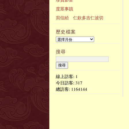
度眾事蹟
寫信給 仁欽多吉仁波切
歷史檔案
搜尋
線上訪客: 1
今日訪客:
317
總訪客:
1164144