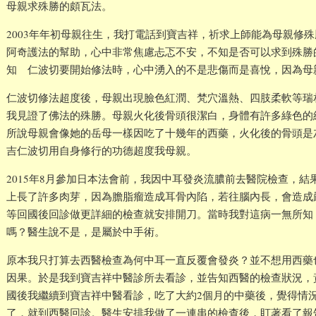
母親求殊勝的頗瓦法。
2003年年初母親往生，我打電話到寶吉祥，祈求上師能為母親修
阿奇護法的幫助，心中非常焦慮忐忑不安，不知是否可以求到殊勝
知 仁波切要開始修法時，心中湧入的不是悲傷而是喜悅，因為母
仁波切修法超度後，母親出現臉色紅潤、梵穴溫熱、四肢柔軟等瑞
我見證了佛法的殊勝。母親火化後骨頭很潔白，身體有許多綠色的
所說母親會像她的岳母一樣因吃了十幾年的西藥，火化後的骨頭是
吉仁波切用自身修行的功德超度我母親。
2015年8月參加日本法會前，我因中耳發炎流膿前去醫院檢查，
上長了許多肉芽，因為膽脂瘤造成耳骨內陷，若往腦內長，會造成
等回國後回診做更詳細的檢查就安排開刀。當時我對這病一無所知
嗎？醫生說不是，是屬於中手術。
原本我只打算去西醫檢查為何中耳一直反覆會發炎？並不想用西藥
因果。於是我到寶吉祥中醫診所去看診，並告知西醫的檢查狀況，
國後我繼續到寶吉祥中醫看診，吃了大約2個月的中藥後，覺得情
了，就到西醫回診。醫生安排我做了一連串的檢查後，盯著看了報