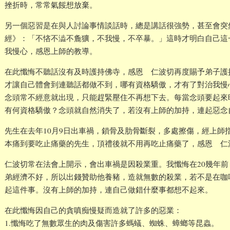
挫折時，常常氣餒想放棄。
另一個惡習是在與人討論事情談話時，總是講話很強勢，甚至會突
經》：「不悋不澁不麁獷，不我慢，不卒暴。」這時才明白自己這
我慢心，感恩上師的教導。
在此懺悔不聽話沒有及時護持佛寺，感恩 仁波切再度賜予弟子護
才讓自己體會到連聽話都做不到，哪有資格驕傲，才有了對治我慢
念頭常不經意就出現，只能趕緊壓住不再想下去。每當念頭要起來
有何資格驕傲？念頭就自然消失了，若沒有上師的加持，連起惡念
先生在去年10月9日出車禍，鎖骨及肋骨斷裂，多處擦傷，經上師
本痛到要吃止痛藥的先生，頂禮後就不用再吃止痛藥了，感恩 仁
仁波切常在法會上開示，會出車禍是因殺業重。我懺悔在20幾年
弟經濟不好，所以出錢贊助他養豬，造就無數的殺業，若不是在咖
起這件事。沒有上師的加持，連自己做錯什麼事都想不起來。
在此懺悔因自己的貪嗔痴慢疑而造就了許多的惡業：
1.懺悔吃了無數眾生的肉及傷害許多螞蟻、蜘蛛、蟑螂等昆蟲。