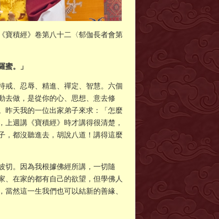
《寶積經》卷第八十二〈郁伽長者會第
羅蜜。」
持戒、忍辱、精進、禪定、智慧。六個
動去做，是從你的心、思想、意去修
。昨天我的一位出家弟子來求：「怎麼
，上週講《寶積經》時才講得很清楚，
子，都沒聽進去，胡說八道！講得這麼
波切。因為我根據佛經所講，一切隨
家、在家的都有自己的欲望，但學佛人
，當然這一生我們也可以結新的善緣、