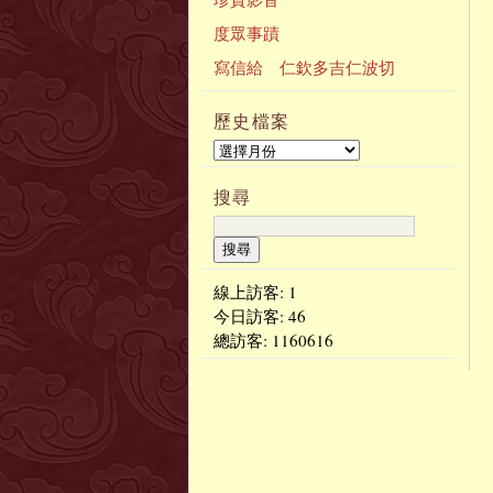
度眾事蹟
寫信給 仁欽多吉仁波切
歷史檔案
搜尋
線上訪客: 1
今日訪客:
46
總訪客:
1160616