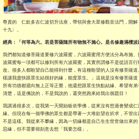
尊貴的 仁欽多吉仁波切升法座，帶領與會大眾修觀音法門，開解
十九〉。
經典：「何等為六。若是菩薩隨所有物無不施心。是名修趣滿檀波
我們都知道修菩薩道要修六波羅蜜，六波羅蜜用方便法分為布施、
波羅蜜每一項都可以修到所有六波羅蜜，其實所謂修不是從語言行
改。很多人都盼望自己能得到什麼，有這種盼望的人沒有修菩薩道
樣讓我盡快跟眾生結很好的緣，能度眾生。」這就是沒有修菩薩道
所有功德都迴向無上正等正覺，他還想跟眾生快點結緣、希望有弟
清楚，這是佛說的，不是我說的，還突然跑來給我出個題目！
我講過很多次，從我第一天開始皈依學佛，從來沒有想過會變成仁
緣。但現在每一個學佛的眾生都是帶著一大堆欲望在祈求，不管出
不是這樣。我從來不攀緣，因為一切緣都是自己生生世世做出來的
惡緣，但不需要很刻意去想「我要怎樣」。