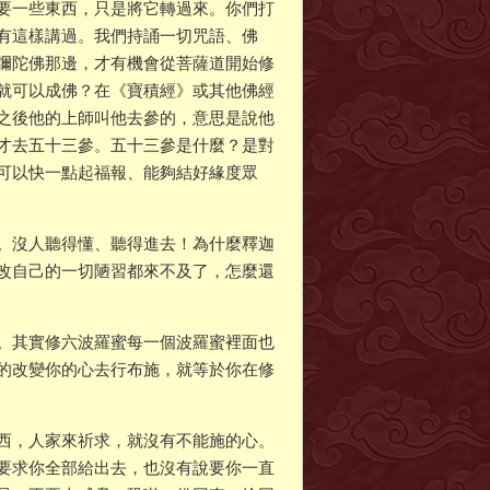
要一些東西，只是將它轉過來。你們打
有這樣講過。我們持誦一切咒語、佛
彌陀佛那邊，才有機會從菩薩道開始修
就可以成佛？在《寶積經》或其他佛經
之後他的上師叫他去參的，意思是說他
才去五十三參。五十三參是什麼？是對
可以快一點起福報、能夠結好緣度眾
。沒人聽得懂、聽得進去！為什麼釋迦
改自己的一切陋習都來不及了，怎麼還
。其實修六波羅蜜每一個波羅蜜裡面也
的改變你的心去行布施，就等於你在修
西，人家來祈求，就沒有不能施的心。
要求你全部給出去，也沒有說要你一直