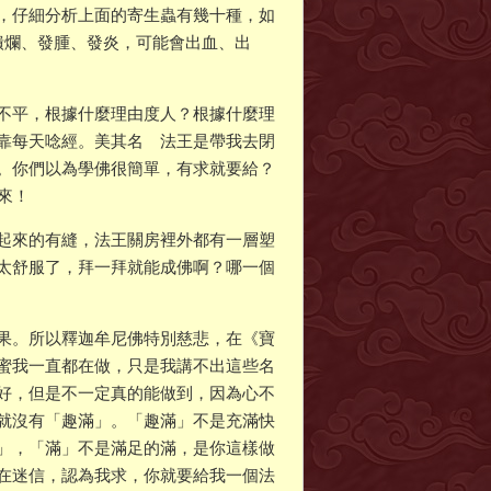
，仔細分析上面的寄生蟲有幾十種，如
潰爛、發腫、發炎，可能會出血、出
不平，根據什麼理由度人？根據什麼理
靠每天唸經。美其名 法王是帶我去閉
。你們以為學佛很簡單，有求就要給？
來！
起來的有縫，法王關房裡外都有一層塑
太舒服了，拜一拜就能成佛啊？哪一個
果。所以釋迦牟尼佛特別慈悲，在《寶
蜜我一直都在做，只是我講不出這些名
好，但是不一定真的能做到，因為心不
就沒有「趣滿」。「趣滿」不是充滿快
」，「滿」不是滿足的滿，是你這樣做
在迷信，認為我求，你就要給我一個法