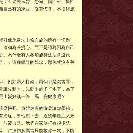
是：不要去威脅、恐嚇、借回來、搶回
隨自己有的東西，沒有慳貪、不捨得施
就好像施身法中修布施的所有一切過
，這稱為菩提心。而不是認為因為自己
心。為什麼有人參加施身法法會沒效
了。」這種錯誤的觀念，那你就沒有菩
牢。例如兩人打架，兩個都是傷害罪，
問誰先動手，先動手的多打兩下，為了
馬上變好漢一條、馬上變健康呢？
這麼快死、身體健康的撐著讓你學佛，
有癌症，幫他壓下去，過幾年癌症又來
、放縱自己。我們在家修行有很多誘
算 仁波切多厲害只能救你一次，不能