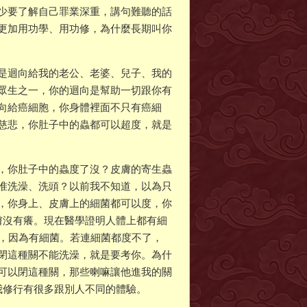
少要了解自己罪業深重，講句難聽的話
更加用功學、用功修，為什麼長期叫你
是迴向給我的老公、老婆、兒子、我的
眾生之一，你的迴向是幫助一切跟你有
向給癌細胞，你身體裡面不只有癌細
慈悲，你肚子中的蟲都可以超度，就是
，你肚子中的蟲度了沒？皮膚的寄生蟲
准洗澡、洗頭？以前我不知道，以為只
，你身上、皮膚上的細菌都可以度，你
膚沒有癢。現在醫學證明人體上都有細
炎，因為有細菌。若連細菌都度不了，
閉這種關不能洗澡，就是要考你。為什
可以閉這種關，那些喇嘛讓他進我的關
我修行有很多跟別人不同的體驗。