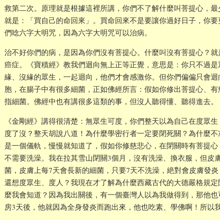
救第二次。原理就是根據這裡所講，你們不了解什麼叫菩提心，最
就是：「買自己的命回來」。買命回來不是要讓你過好日子，你要
們唸六字大明咒，因為六字大明咒可以治病。
治不好你們的病，是因為你們沒有菩提心。什麼叫沒有菩提心？就
癌症。《寶積經》教我們迴向無上正等正覺，意思是：你只不過是
緣、沒緣的眾生，一起迴向，他們才會感激你。但你們偏偏只會迴
胞，在腸子中有很多細菌，正如佛經所言：假如你修出菩提心、有
指細菌。佛經中也有講很多這類的事，但沒人聽得懂、聽得進去。
《金剛經》講得很清楚：無眾生可度，你們整天以為自己在度眾生
度了沒？整天胡說八道！為什麼學密行者一定要閉死關？為什麼不
是一個儀軌，慢慢就知道了，假如你修慈悲心，在閉關時有菩提心
不需要洗澡。我在拉其雪山閉關3個月，沒有洗澡、換衣服，但皮
菌，皮膚上每7天會長新的細菌，只要7天不洗澡，絶對會皮膚發
還想度眾生、度人？我現在才了解為什麼西藏古代的大德嚴格規定
麼我會知道？因為我出關後，有一個臺灣人以為我做得到，那他也
房3天後，他就因為全身發炎而跑出來，他也吃素、學佛啊！所以