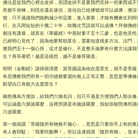
佛法是從我們心裡去改掉，所謂改掉不是要我們丟掉一些東西或不
死都不肯轉，到現在還在迷信，迷信自己唸佛號就可以成佛，佛沒
號，只不過讓我們能夠減少作惡業，進入善業，才能有機會生到阿
行。在凡間短短的十幾二十年，唸幾次咒語就可以成佛？拜個佛經
都沒有講過，就算在《華嚴經》中善財童子五十三參，也是他見性
已經明心見性了，因為他要幫助眾生，需要知道很多方法、法門，
應我們五十一個心所，這才是修行。不是整天做夢有什麼方法讓我
生？再等著吧！越是這樣想，越不是修菩薩道。
明明《金剛經》講得很清楚：當菩薩認為他在度眾生，就不是菩薩
牟尼佛教我們所有一切功德都要迴向無上正等正覺，意思是學佛修
盼望自己有能力去度眾生？
雖然佛為方便說，給我們六個名詞，但只不過是方便我們人類去修
可以涵蓋六個波羅蜜，這裡所講是布施波羅蜜，假如你能照佛所講
六波羅蜜。
第一個就講「菩薩隨所有物無不施心」，意思是只要你手上有的東
有人會辯駁：「我要吃飯啊！」所以這邊就講「隨所有物」，並未