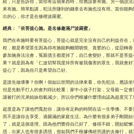
給，只是告訴你，當你有這個東西時，你應該要布施。另一個說法
來布施。簡單點講，犯法所賺到的錢拿去布施也沒有用。當你能夠
出的心，你才是在修檀波羅蜜。
經典：「依菩提心施。是名修趣滿尸波羅蜜」
我們在布施時要有菩提心，菩提心就是完全沒有自己的利益存在，
程，都是希望眾生因為得布施能夠離開嗔恨、貪婪的心，從惡轉善
參加施身法法會，冤親債主都度掉了，自己會變好，那就不是菩提
果？就是因為有「仁波切幫我度掉所有被我傷害的眾生，我就會好
提心了，因為你只是希望自己好。
是誰先做壞事？你啊！假如以世間的法律來看，你先犯法，應該坐
但是先動手打人的會判得比較重；家中小孩子打架，父母親一定會
讓被打的兄弟姐妹怨氣減少。所以你們根據什麼理由認為超度完了
超度是為了讓他們寬恕你，讓你有足夠的時間在這一生學佛、不要
而不是讓你去享受、過圓滿的家庭生活。為什麼有很多弟子剛開始
了，就是這個道理。因為他們覺得自己好了、修得不錯，開始鬆懈
惑，出家人也有很多誘惑，假如我們不根據佛經所講的去修行，就