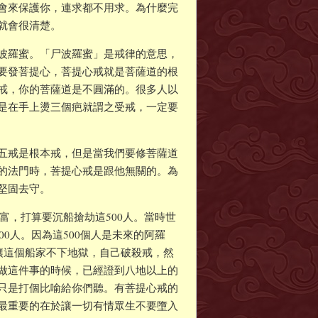
會來保護你，連求都不用求。為什麼完
就會很清楚。
波羅蜜。「尸波羅蜜」是戒律的意思，
要發菩提心，菩提心戒就是菩薩道的根
戒，你的菩薩道是不圓滿的。很多人以
是在手上燙三個疤就謂之受戒，一定要
五戒是根本戒，但是當我們要修菩薩道
的法門時，菩提心戒是跟他無關的。為
堅固去守。
財富，打算要沉船搶劫這500人。當時世
0人。因為這500個人是未來的阿羅
讓這個船家不下地獄，自己破殺戒，然
做這件事的時候，已經證到八地以上的
只是打個比喻給你們聽。有菩提心戒的
最重要的在於讓一切有情眾生不要墮入