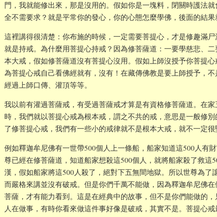
門，我就能修出來，那是沒用的。假如你是一塊料，閉關時護法就
全不需要求？就是平常你的發心，你的心態怎麼學佛，後面的結果
這裡講得很清楚：你布施的時候，一定需要菩提心，才是修趣滿尸
就是持戒。為什麼用菩提心持戒？因為修菩薩道：一要學慈悲、二
本大戒，假如修菩薩道沒有菩提心沒用。假如上師沒授予你菩提心
為菩提心戒自己看佛經就有，沒有！在藏傳佛教是要上師授予，不
經過上師口傳、灌頂等等。
我以前有灌過菩薩戒，有受過菩薩戒才算是有資格修菩薩道。在家
時，我們就以菩提心戒為根本戒，謂之不共的戒，意思是一般修別
了修菩提心戒，我們有一些小的戒律就不是根本大戒，就不一定很
例如釋迦牟尼佛有一世帶500個人上一條船，船家知道這500人有
尊已經在修菩薩道，知道船家想殺這500個人，就將船家殺了救這50
漢，假如船家將這500人殺了，絕對下五無間地獄。所以世尊為了
而嚴格來講並沒有破戒。但是你們千萬不能做，因為釋迦牟尼佛在
菩薩，才有能力看到。這是在經典中的故事，但不是你們能做的，
人在做事，有時你看來做這件事好像是破戒，其實不是。菩提心戒