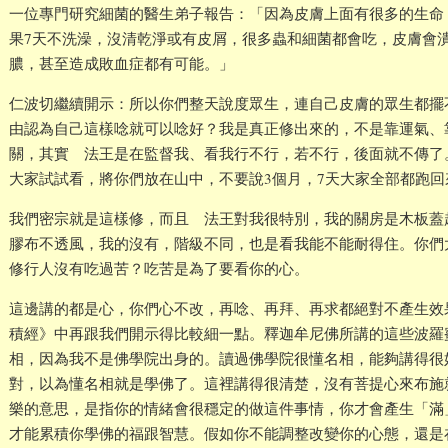
一位專門研究細菌的醫生弟子報告：「因為皮膚上面有很多的生命
果7天不洗澡，沒清乾淨或有皮屑，很多蟲和細菌都會吃，皮膚會
膿，甚至造成敗血症都有可能。」
仁波切繼續開示：所以你們整天說度眾生，連自己皮膚的眾生都擺
由認為自己這樣唸就可以唸好？我是真正修出來的，不是靠運氣、
關，其實 法王是在監督我、看我行不行，若不行，後面就不傳了
大家試試看，將你們放在山中，不要說3個月，7天大家全部都跑回
我們密宗就是這樣修，而且 法王對我很特別，我的關房是木板蓋
膠布不透風，我的沒有，階級不同，也是看我能不能耐得住。你們
修行人沒有吃過苦？吃苦是為了要看你的心。
這邊講的都是心，你們心不改，再唸、再拜、再求都絕對不產生效
積經》中再跟我們開示得比較細一點。釋迦牟尼佛所講的這些波羅
相，因為我不是佛學院出身的。讀過佛學院很懂名相，能夠講得很
對，以為懂名相就是學佛了。這裡講得很清楚，沒有菩提心來布施
樂的意思，是指你的情緒會很穩定的做這件事情，你才會產生「滿
才能累積你學佛的福跟智慧。假如你不能調整改變你的心態，還是