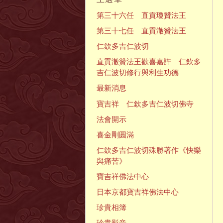
第三十六任 直貢瓊贊法王
第三十七任 直貢澈贊法王
仁欽多吉仁波切
直貢澈贊法王歡喜嘉許 仁欽多
吉仁波切修行與利生功德
最新消息
寶吉祥 仁欽多吉仁波切佛寺
法會開示
喜金剛圓滿
仁欽多吉仁波切殊勝著作《快樂
與痛苦》
寶吉祥佛法中心
日本京都寶吉祥佛法中心
珍貴相簿
珍貴影音