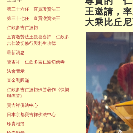
尊貴的 仁
王邀請，率
第三十六任 直貢瓊贊法王
大乘比丘尼
第三十七任 直貢澈贊法王
仁欽多吉仁波切
直貢澈贊法王歡喜嘉許 仁欽多
吉仁波切修行與利生功德
最新消息
寶吉祥 仁欽多吉仁波切佛寺
法會開示
喜金剛圓滿
仁欽多吉仁波切殊勝著作《快樂
與痛苦》
寶吉祥佛法中心
日本京都寶吉祥佛法中心
珍貴相簿
珍貴影音