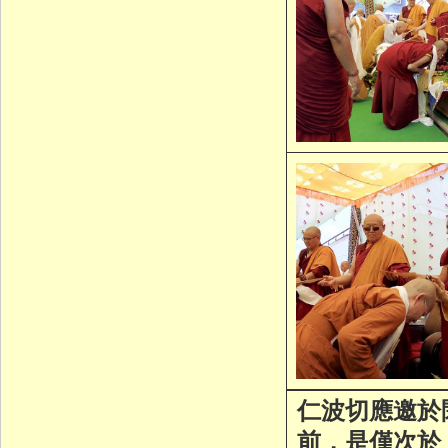
仁波切應邀於
前，是僅次於