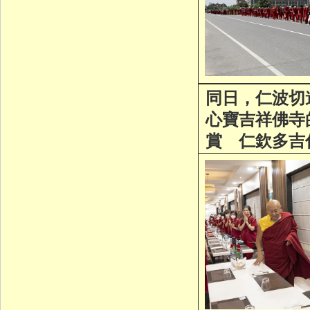
同日，仁波切
心寶吉祥佛寺
賞 仁欽多吉