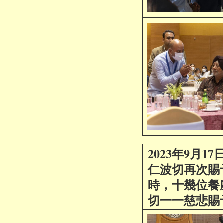
2023年9月1
仁波切再次賜
時，十幾位餐
切一一慈悲賜