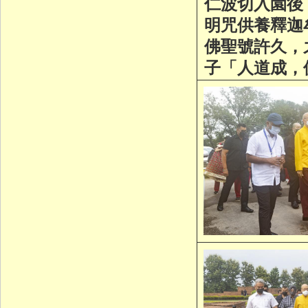
仁波切入園後
明咒供養釋迦
佛聖號許久，
子「人道成，