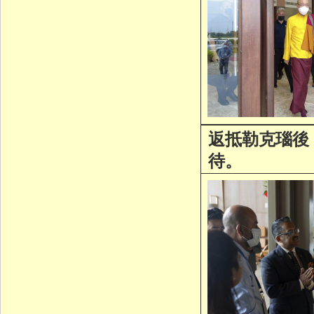
返抵勒克瑙後
待。