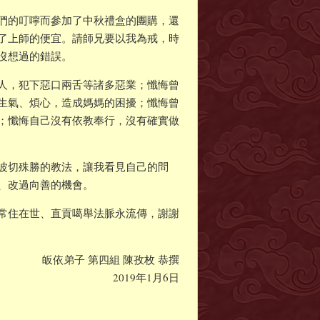
們的叮嚀而參加了中秋禮盒的團購，還
了上師的便宜。請師兄要以我為戒，時
沒想過的錯誤。
人，犯下惡口兩舌等諸多惡業；懺悔曾
生氣、煩心，造成媽媽的困擾；懺悔曾
；懺悔自己沒有依教奉行，沒有確實做
波切殊勝的教法，讓我看見自己的問
、改過向善的機會。
常住在世、直貢噶舉法脈永流傳，謝謝
皈依弟子 第四組 陳孜枚 恭撰
2019年1月6日