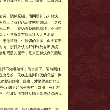
所做的性教育。所以只要是 仁波切說
衝突、關係緊繃，而問題卻仍未解決。
有真正了解她想當作家的原因。」之後
兒回答：「媽媽說我由她監護，不用問
親，社會就是有妳這種人才會那麼
、思考當時 仁波切的開示，似乎有點
方向，屢打敗仗的我們終於有點勝績，
個別問題的開示才是真正解決我們困境
，但我不知道如何才能當義工。這時剛好
在出發前一天晚上接到祥樂的電話，到
兄們提到腰痠、腿痠，才驚覺生病的自
卻完全想不起來是哪裡不舒服、有什麼
恩 仁波切的加持及賜予毫無頭緒的我
箱型車擋住視線，等到箱型車一開走，就