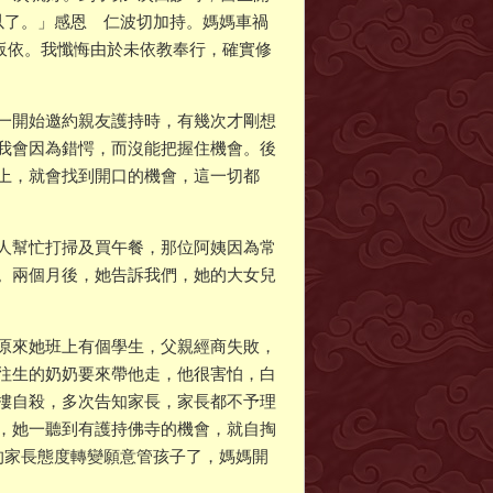
以了。」感恩 仁波切加持。媽媽車禍
日皈依。我懺悔由於未依教奉行，確實修
一開始邀約親友護持時，有幾次才剛想
我會因為錯愕，而沒能把握住機會。後
上，就會找到開口的機會，這一切都
人幫忙打掃及買午餐，那位阿姨因為常
。兩個月後，她告訴我們，她的大女兒
原來她班上有個學生，父親經商失敗，
往生的奶奶要來帶他走，他很害怕，白
樓自殺，多次告知家長，家長都不予理
，她一聽到有護持佛寺的機會，就自掏
的家長態度轉變願意管孩子了，媽媽開