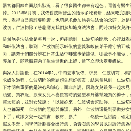
器官都因缺血而頻出狀況，看了很多醫生都未有起色，還曾有醫生
掉。2013年8月初，我依舊按照醫生的指示多吃豬肝，結果吃完
示，覺得自己應該要吃素，也萌起求參加施身法法會的念頭，於是
波切，仁波切除了慈悲應允我們參加施身法法會，同時加持女兒許
雖然施身法法會是每月一次，但能聽到 仁波切的開示，心裡就覺
和皈依法會，聽到 仁波切開示皈依的意義和皈依弟子應守的五戒
向，讓弟子們能分辨在日常生活中哪些事情該做、哪些事不能做，
導弟子、願意照顧弟子生生世世的上師，當下立即決定要皈依。
與家人討論後，在2014年2月中旬去求皈依。求見 仁波切前，
求皈依過程，仁波切問的問題預先想好答案，結果當見到 仁波切
下才明白重要的是決心和誠心，而非言詞。因為女兒跟我一起求見
頭髮、買衣服。原來女兒不喜歡當時的髮型和外婆幫她買的褲子，
買太短的，並對女兒說：「以後妳來，仁波切會幫助妳。」仁波切
人也都深受 仁波切的照顧與保護。另外 仁波切還提到要做好女
下手，就跟女兒一起找書、教材、影片⋯⋯，然後一起討論，確定她
假文學營，同學們計劃要合出詩集，負責召集的學員以討論詩集為