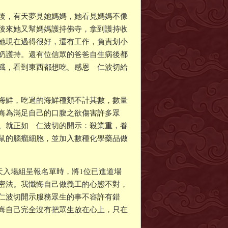
後，有天夢見她媽媽，她看見媽媽不像
後來她又幫媽媽護持佛寺，拿到護持收
她現在過得很好，還有工作，負責划小
奶護持。還有位信眾的爸爸自生病後都
餓，看到東西都想吃。感恩 仁波切給
海鮮，吃過的海鮮種類不計其數，數量
悔為滿足自己的口腹之欲傷害許多眾
。就正如 仁波切的開示：殺業重，眷
鼠的腦瘤細胞，並加入數種化學藥品做
天入場組呈報名單時，將1位已進道場
密法。我懺悔自己做義工的心態不對，
仁波切開示服務眾生的事不容許有錯
悔自己完全沒有把眾生放在心上，只在