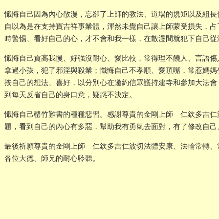
懺悔自己因為內心散漫，忘卻了上師的教法、道場的規矩以及組長
自以為是在支持寶吉祥事業體，渾然未覺自己讓上師蒙受損失，占
時警惕、看好自己的心，才不會和我一樣，在散漫間就犯下自己從
懺悔自己貢高我慢、好強沒耐心、愛比較，常得理不饒人、言語傷
拿過小孩，犯了邪淫與殺業；懺悔自己不孝順、愛頂嘴，常惹媽媽
按自己的想法、喜好，以分別心在邀約信眾護持建寺和參加大法會
到每天反省自己的身口意，疑惑不決定。
懺悔自己罄竹難書的種種惡習。感謝尊貴的金剛上師 仁欽多吉仁
題，看到自己的內心有多惡，幫助我有勇氣去面對，有了修改自己
最後祈願尊貴的金剛上師 仁欽多吉仁波切法體安康、法輪常轉、
各位大德、師兄的耐心聆聽。