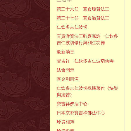
第三十六任 直貢瓊贊法王
第三十七任 直貢澈贊法王
仁欽多吉仁波切
直貢澈贊法王歡喜嘉許 仁欽多
吉仁波切修行與利生功德
最新消息
寶吉祥 仁欽多吉仁波切佛寺
法會開示
喜金剛圓滿
仁欽多吉仁波切殊勝著作《快樂
與痛苦》
寶吉祥佛法中心
日本京都寶吉祥佛法中心
珍貴相簿
珍貴影音