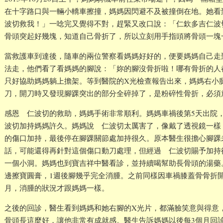
在十字路口與一輛小轎車擦撞，媽媽因閃避不及被撞倒在地。她看
波切救我！」一唸完又覺得不對，趕緊又改口說：「仁欽多吉仁波
骨頭突起好幾塊，知道自己骨折了，所以立刻用手指頭將骨頭一塊
當救護車到達後，隨車的兩位警察看媽媽好好的，便要媽媽自己走
法走，他們看了看媽媽的腳說：「妳的腳沒骨折啦！哪有骨折的人
只好協助媽媽躺上擔架。等到醫院的X光檢查報告出來，媽媽右小
刀，開刀時又發現腳踝突出的部分全碎掉了，是粉碎性骨折，必須
感恩 仁波切的救助，媽媽手術非常順利。媽媽車禍後第5天出院
波切加持媽媽許久。媽媽說 仁波切太厲害了，像戴了透視鏡一樣
的傷口加持，最後停在腳踝關節處加持很久。原本醫生很擔心腳踝
話，可能還得再針對這個傷口動刀處理，但經過 仁波切賜予加持
一個小洞。媽媽也到寶吉祥中醫看診，並持續喝幫助長骨頭的湯藥
邊擦寶圓膏，1週後腳幾乎完全消腫。之前同樣因車禍膝蓋骨骨折
月，消腫的狀況才跟媽媽一樣。
之後的回診，醫生看到媽媽和她右腳的X光片，都滿臉笑意與得意，
骨頭長這麼好，讓他非常有成就感。醫生告訴媽媽以後每3個月回診