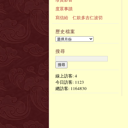
度眾事蹟
寫信給 仁欽多吉仁波切
歷史檔案
搜尋
線上訪客: 4
今日訪客:
1123
總訪客:
1164830