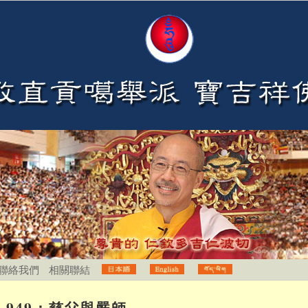
聯絡我們
相關聯結
949：慈父與嚴師