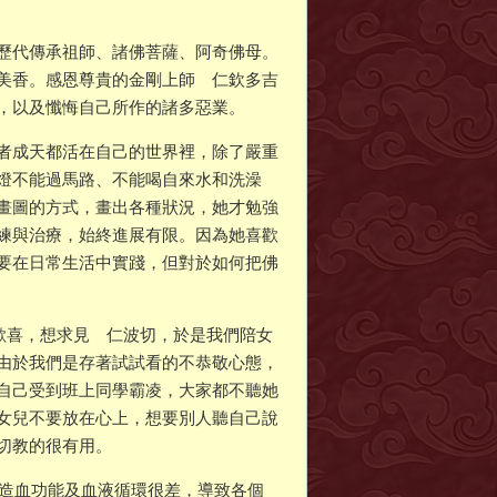
歷代傳承祖師、諸佛菩薩、阿奇佛母。
美香。感恩尊貴的金剛上師 仁欽多吉
，以及懺悔自己所作的諸多惡業。
者成天都活在自己的世界裡，除了嚴重
燈不能過馬路、不能喝自來水和洗澡
畫圖的方式，畫出各種狀況，她才勉強
練與治療，始終進展有限。因為她喜歡
要在日常生活中實踐，但對於如何把佛
生歡喜，想求見 仁波切，於是我們陪女
由於我們是存著試試看的不恭敬心態，
自己受到班上同學霸凌，大家都不聽她
女兒不要放在心上，想要別人聽自己說
切教的很有用。
且造血功能及血液循環很差，導致各個