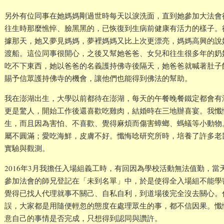
另外有位同事在她媽媽剛過世時每天以淚洗面，直到她參加大法會
往生時那麼憔悴、臉黑黑的，已恢復到生病前健康有活力的樣子。
據那天，她又夢見媽媽，夢裡媽媽又比上次更漂亮，媽媽高興的說
渡船。這位同事很開心，之後又幫她爸爸、女兒和往生很多年的奶
吃不下東西，她以爸爸的名義護持佛寺後隔天，她爸爸就喊著肚子
賜予信眾護持佛寺的機會，讓他們也能得到佛法的幫助。
我在澎湖出生，大學以前都待在澎湖，每天的午餐晚餐鐵定都會有
更是驚人，開始工作後還喜歡吃雞肉，結婚時在三地辦喜宴。我懺
生，而且因為害怕、不喜歡、覺得麻煩而傷害蟑螂、螞蟻等小動物
屬不圓滿；愛吃海鮮，皮膚不好。懺悔唸研究所時，培養了許多老
實驗與觀測。
2016年3月我擔任入場組義工時，有回因為學校活動無法值勤，當
參加法會的師兄登記在「未到名單」中，於是使得全入場組不能學
覺得已找人代理就事不關己、自私自利，到道場後完全沒去關心。
誤，大家都是用隨便輕忽的態度在處理眾生的事，都不信因果。懺
意自己的事情是否完成，只想得到認同與讚許。