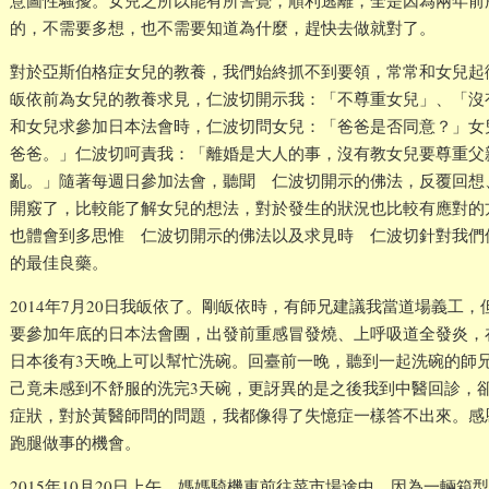
意圖性騷擾。女兒之所以能有所警覺，順利逃離，全是因為兩年前
的，不需要多想，也不需要知道為什麼，趕快去做就對了。
對於亞斯伯格症女兒的教養，我們始終抓不到要領，常常和女兒起
皈依前為女兒的教養求見，仁波切開示我：「不尊重女兒」、「沒
和女兒求參加日本法會時，仁波切問女兒：「爸爸是否同意？」女
爸爸。」仁波切呵責我：「離婚是大人的事，沒有教女兒要尊重父
亂。」隨著每週日參加法會，聽聞 仁波切開示的佛法，反覆回想
開竅了，比較能了解女兒的想法，對於發生的狀況也比較有應對的
也體會到多思惟 仁波切開示的佛法以及求見時 仁波切針對我們
的最佳良藥。
2014年7月20日我皈依了。剛皈依時，有師兄建議我當道場義工
要參加年底的日本法會團，出發前重感冒發燒、上呼吸道全發炎，
日本後有3天晚上可以幫忙洗碗。回臺前一晚，聽到一起洗碗的師
己竟未感到不舒服的洗完3天碗，更訝異的是之後我到中醫回診，
症狀，對於黃醫師問的問題，我都像得了失憶症一樣答不出來。感
跑腿做事的機會。
2015年10月20日上午，媽媽騎機車前往菜市場途中，因為一輛