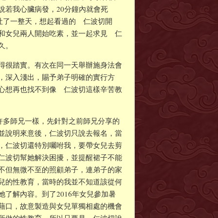
說若我心臟病發，20分鐘內就會死
後吐了一整天，想起看過的 仁波切開
和女兒兩人開始吃素，並一起求見 仁
久。
得很踏實。有次在同一天舉辦施身法會
，深入淺出，賜予弟子明確的實行方
心想再也找不到像 仁波切這樣辛苦教
和許多師兄一樣，先針對之前師兄分享的
並說明來意後，仁波切只說去報名，當
，仁波切還特別囑咐我，要帶女兒去剪
仁波切幫她解決困擾，並提醒裙子不能
不但無微不至的照顧弟子，連弟子的家
兒的性教育，當時的我並不知道該從何
了解內容。到了2016年女兒參加暑
藉口，故意製造與女兒單獨相處的機會