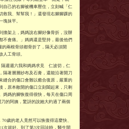
到自己的右腳被機車壓住，立刻喊「仁
切救我、幫幫我！」還發現右腳腳踝的
一塊抹平。
到擔架上，媽媽說右腳好像骨折，沒辦
都不會痛。」媽媽還是堅持，最後他們
腿的兩根骨頭都骨折了，隔天必須開
放人工骨頭。
，隔週週六我和媽媽求見 仁波切，仁
，隔著層層紗布及石膏，還能沿著開刀
未縫合的傷口會難以癒合復原，嚴重的
後，原本敞開的傷口立刻闔起來，只剩
。媽媽的腳恢復得很快，每天在傷口周
開刀的阿姨，驚訝的說她大約過了兩個
70歲的老人竟然可以恢復得這麼快、
1次就好。到了第3次回診時，醫生開