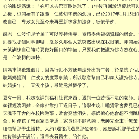
心的跟媽媽說：「妳可以去巴西踢足球了，1年後再回診追蹤就可
之後，也開始有了跟隨 仁波切學佛的念頭，已於2017年1月15
改自己，導致女兒至今未再重新求參加法會，皈依學佛。
感恩 仁波切賜予弟子可以護持佛寺、累積學佛福德資糧的機會。
到要找哪個同事聊聊，沒多久那個人就突然出現在我眼前。剛開始
來就訓練自己隨時要做好開口的準備，只要我們把護持佛寺放在心
是 仁波切的加持。
媽媽車禍後幾個月，因為行動不方便無法外出買午餐，於是找了個
聽媽媽提到 仁波切的度眾事蹟，所以願意幫自己和家人護持佛寺
結婚多年，一直沒小孩，最近竟然懷孕了。
還有一回，我趁沒課到福利社買東西，遇到一位苦惱不堪的老師。
家裡經濟困難，全家都靠打工過日子，這學生晚上睡覺常會夢見已
天魂不守舍的在校園遊蕩，常會突然消失。導師擔心他會想不開跳
會，即使孩子想跟家長溝通，家長也不願意聽，老師完全束手無策
腰包幫那學生護持。大約1週後我遇見那位老師，她告訴我那學生
始肯聽孩子說話，還帶去看醫生、陪伴他。