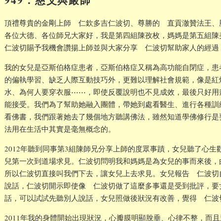
頂禮尊貴的金剛上師 仁欽多吉仁波切、尊勝的 直貢澈贊法王、
各位大德、各位師兄大家好，我是第四組陳孜枚，媽媽是第五組陳
仁波切賜予我機會讚揚上師並與大家分享 仁波切幫助家人的經過
我的女兒是亞斯伯格症患者，亞斯伯格症又稱為高功能自閉症，患
的偏執學習、缺乏人際互動技巧外，更難以理解社會規範，像是紅
水、為何人要穿衣服⋯⋯，即使反覆說明也不見成效，最後只好用
能接受。我們為了幫助她融入團體，帶她到處看醫生、進行各種訓
看佛書，我們跟著她去了幾個地方聽講佛法，雖然知道學佛修行是
法用在生活中其實是毫無概念的。
2012年聽到同事第3組陳師兄分享上師的度眾事蹟，女兒聽了心
兒第一次到道場求見。仁波切問明我和媽媽是為女兒的事而來後，
所以仁波切直接叫我們下去，讓女兒上去求見。女兒報告 仁波切
說話，仁波切開示即使像 仁波切做了這麼多事還是受到批評，要
話，可以試試先聽別人說話，女兒照做後狀況有改善，覺得 仁波
2011年我的身體開始出現狀況，心瓣膜明顯脫垂、心律不整，而