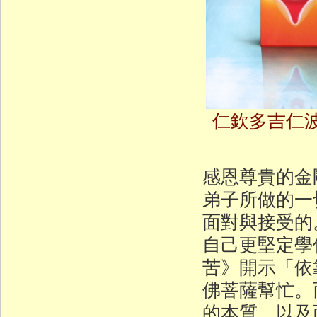
仁欽多吉仁
感恩尊貴的金
弟子所做的一
面對與接受的
自己更堅定學
苦》開示「依
佛菩薩幫忙。
的本質，以及