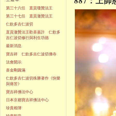
887：上
第三十六任 直貢瓊贊法王
第三十七任 直貢澈贊法王
仁欽多吉仁波切
直貢澈贊法王歡喜嘉許 仁欽多
吉仁波切修行與利生功德
最新消息
寶吉祥 仁欽多吉仁波切佛寺
法會開示
喜金剛圓滿
仁欽多吉仁波切殊勝著作《快樂
與痛苦》
寶吉祥佛法中心
日本京都寶吉祥佛法中心
珍貴相簿
珍貴影音