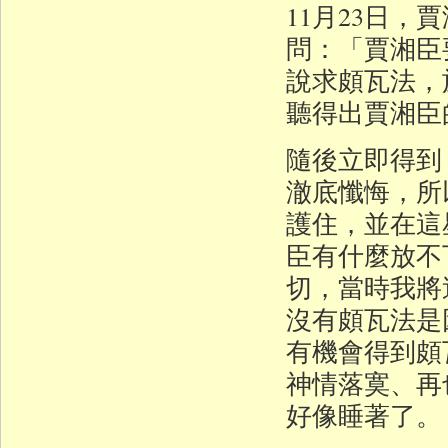
11月23日
問：「賈湘臣
說求頗瓦法，
聽得出賈湘臣
隨後立即得到
澈底懺悔，所
護住，並在這
臣有什麼放不
切，當時我將
沒有頗瓦法是
有機會得到頗
神情落寞、再
好像睡著了。