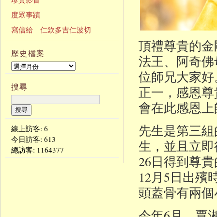
度眾事蹟
寫信給 仁欽多吉仁波切
頂禮尊貴的金
歷史檔案
法王、阿奇佛
位師兄大家好
搜尋
正一，感恩尊
會在此感恩上
先生是第三組的
線上訪客: 6
今日訪客:
613
生，並且立即
總訪客:
1164377
26日得到尊
12月5日出
頭蓋骨有兩個
今年6月，賈