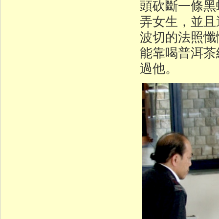
頭砍斷一條黑
弄女生，並且
波切的法照懺
能靠喝普洱茶
過他。