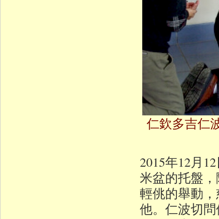
仁欽多吉仁
2015年12
米盆的托盤，
輕佻的舉動，
他。仁波切問