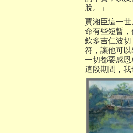
脫。」
賈湘臣這一世
命有些短暫，
欽多吉仁波切
符，讓他可以
一切都要感恩
這段期間，我