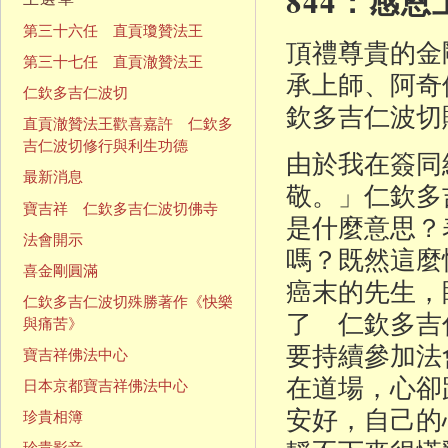
844：感
第三十六任 直貢瓊贊法王
頂禮尊貴的金
第三十七任 直貢澈贊法王
承上師、阿奇
仁欽多吉仁波切
欽多吉仁波切
直貢澈贊法王歡喜嘉許 仁欽多
吉仁波切修行與利生功德
由於我在簽同
最新消息
敬。」仁欽多
寶吉祥 仁欽多吉仁波切佛寺
是什麼意思？
法會開示
嗎？既然這麼
喜金剛圓滿
癌末的先生，
仁欽多吉仁波切殊勝著作《快樂
了 仁欽多吉
與痛苦》
要持續參加法
寶吉祥佛法中心
在道場，心卻
日本京都寶吉祥佛法中心
安好，自己的
珍貴相簿
珍貴影音