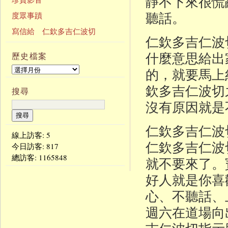
靜不下來很慌
聽話。
度眾事蹟
寫信給 仁欽多吉仁波切
仁欽多吉仁波
什麼意思給出
歷史檔案
的，就要馬上
欽多吉仁波切
搜尋
沒有原因就是
仁欽多吉仁波
線上訪客: 5
仁欽多吉仁波
今日訪客:
817
總訪客:
1165848
就不要來了。
好人就是你喜
心、不聽話、
週六在道場向