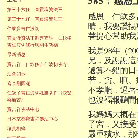
585：感
第三十六任 直貢瓊贊法王
感恩 仁欽多
第三十七任 直貢澈贊法王
晴，我要讚揚
仁欽多吉仁波切
菩提心幫助我
直貢澈贊法王歡喜嘉許 仁欽多
吉仁波切修行與利生功德
我是98年（2
最新消息
兄，及謝謝這
寶吉祥 仁欽多吉仁波切佛寺
還算不錯的日
法會開示
苦，貪、嗔、
喜金剛圓滿
不孝順，過著
仁欽多吉仁波切殊勝著作《快樂
也沒福報聽聞
與痛苦》
寶吉祥佛法中心
我媽媽大概在
日本京都寶吉祥佛法中心
子宮，又接受
珍貴相簿
嚴重積水，那
珍貴影音