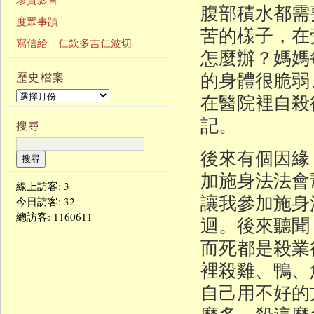
腹部積水都需
度眾事蹟
苦的樣子，在
寫信給 仁欽多吉仁波切
怎麼辦？媽媽
的身體很脆弱
歷史檔案
在醫院裡自殺
記。
搜尋
後來有個因緣
加施身法法會
線上訪客: 3
讓我參加施身
今日訪客:
32
總訪客:
1160611
迴。後來聽聞
而死都是殺業
裡殺雞、鴨、
自己用不好的