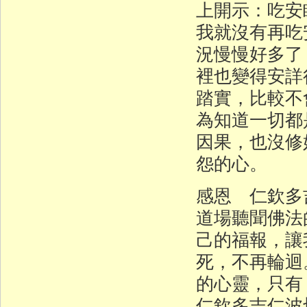
上開示：吃安
我就沒有再吃
況慢慢好多了
裡也變得安詳
踏實，比較不
為知道一切都
因果，也沒修
怨的心。
感恩 仁欽多
道場聽聞佛法
己的福報，讓
死，不再輪迴
的心靈，只
仁欽多吉仁波