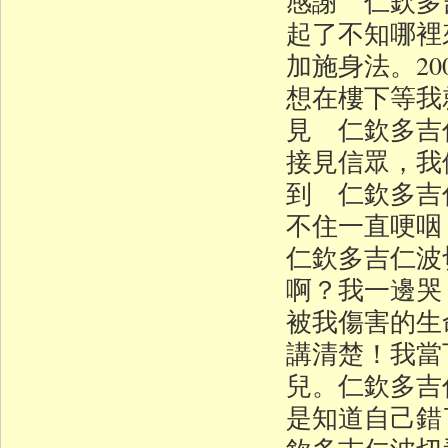
感謝 仁欽多
起了不知哪裡
加施身法。20
想在樓下等我
見 仁欽多吉
接見信眾，我
到 仁欽多吉
不住一直哽
仁欽多吉仁波
啊？我一邊哭
被我傷害的生
講清楚！我當
兒。仁欽多吉
是知道自己錯