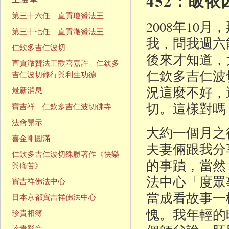
452：皈依
第三十六任 直貢瓊贊法王
2008年1
第三十七任 直貢澈贊法王
我，問我週六
仁欽多吉仁波切
後來才知道
直貢澈贊法王歡喜嘉許 仁欽多
仁欽多吉仁波
吉仁波切修行與利生功德
況這麼不好，
最新消息
切。這樣對嗎
寶吉祥 仁欽多吉仁波切佛寺
法會開示
大約一個月之
喜金剛圓滿
夫妻倆跟我分
仁欽多吉仁波切殊勝著作《快樂
的事蹟，當然
與痛苦》
法中心「度眾
寶吉祥佛法中心
當成看故事一
日本京都寶吉祥佛法中心
愧。我年輕的
珍貴相簿
珍貴影音