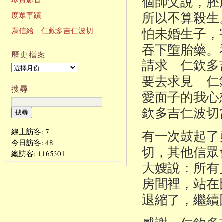
個師父說，胚
所以不算殺生
度眾事蹟
怕未婚生子，
寫信給 仁欽多吉仁波切
吞下墮胎藥。
歷史檔案
請求 仁欽多
要去求見 仁
搜尋
愛面子的我心
欽多吉仁波切
線上訪客: 7
有一次鼓起了
今日訪客:
48
切，其他信眾
總訪客:
1165301
大嫂說：所有
房間裡，站在
退縮了，繼續