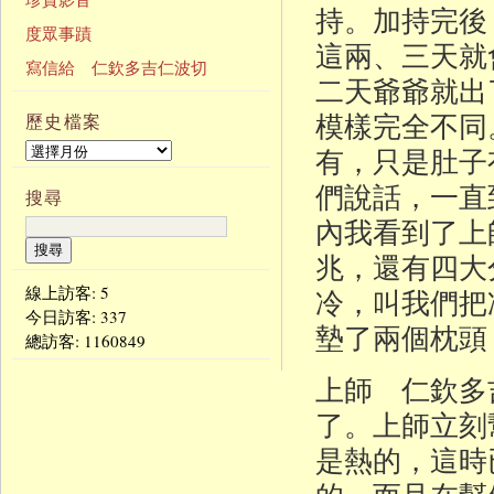
持。加持完後
度眾事蹟
這兩、三天就
寫信給 仁欽多吉仁波切
二天爺爺就出
模樣完全不同
歷史檔案
有，只是肚子
們說話，一直
搜尋
內我看到了上
兆，還有四大
線上訪客: 5
冷，叫我們把
今日訪客:
337
墊了兩個枕頭
總訪客:
1160849
上師 仁欽多
了。上師立刻
是熱的，這時