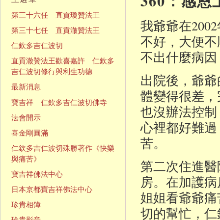
360：感
第三十六任 直貢瓊贊法王
我爺爺在20
第三十七任 直貢澈贊法王
不好，大便不
仁欽多吉仁波切
不出什麼病因
直貢澈贊法王歡喜嘉許 仁欽多
吉仁波切修行與利生功德
出院後，爺爺
最新消息
體變得很差，
寶吉祥 仁欽多吉仁波切佛寺
也沒辦法控制
法會開示
心裡都好難過
喜金剛圓滿
苦。
仁欽多吉仁波切殊勝著作《快樂
與痛苦》
第二次住進醫
寶吉祥佛法中心
房。在加護病
日本京都寶吉祥佛法中心
姐姐看爺爺痛
珍貴相簿
切的幫忙，仁
珍貴影音