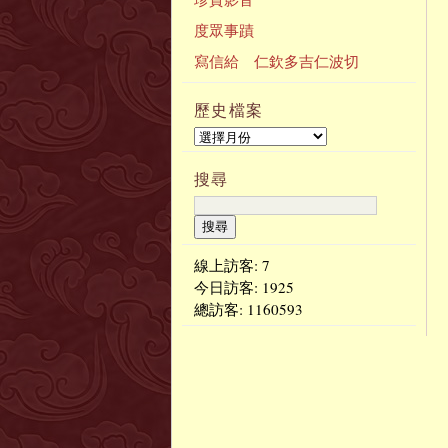
度眾事蹟
寫信給 仁欽多吉仁波切
歷史檔案
搜尋
線上訪客: 7
今日訪客:
1925
總訪客:
1160593