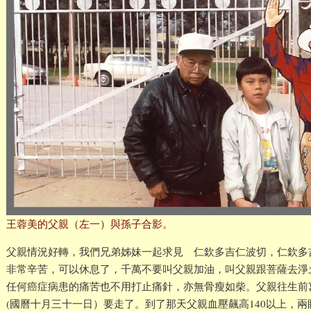
王蓉美的父親（左一）與孫子合影。
父親情況好轉，我們兄弟姊妹一起求見 仁欽多吉仁波切，仁欽多
非常辛苦，可以休息了，千萬不要叫父親加油，叫父親跟菩薩去淨
任何癌症病患的痛苦也不用打止痛針，亦無骨瘦如柴。父親往生前
(國曆十月三十一日）要走了。到了那天父親血壓飆高140以上，