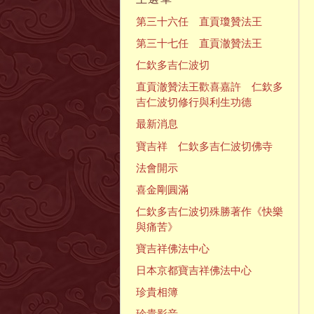
第三十六任 直貢瓊贊法王
第三十七任 直貢澈贊法王
仁欽多吉仁波切
直貢澈贊法王歡喜嘉許 仁欽多
吉仁波切修行與利生功德
最新消息
寶吉祥 仁欽多吉仁波切佛寺
法會開示
喜金剛圓滿
仁欽多吉仁波切殊勝著作《快樂
與痛苦》
寶吉祥佛法中心
日本京都寶吉祥佛法中心
珍貴相簿
珍貴影音