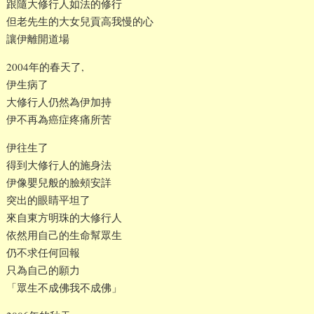
跟隨大修行人如法的修行
但老先生的大女兒貢高我慢的心
讓伊離開道場
2004年的春天了,
伊生病了
大修行人仍然為伊加持
伊不再為癌症疼痛所苦
伊往生了
得到大修行人的施身法
伊像嬰兒般的臉頰安詳
突出的眼睛平坦了
來自東方明珠的大修行人
依然用自己的生命幫眾生
仍不求任何回報
只為自己的願力
「眾生不成佛我不成佛」