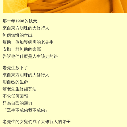
那一年1998的秋天,
來自東方明珠的大修行人
無怨無悔的付出,
幫助一位加護病房的老先生
安撫一群無助的家屬
告訴他們什麼是人生該走的路
老先生放下了
來自東方明珠的大修行人
用自己的生命
幫老先生修頗瓦法
不求任何回報
只為自己的願力
「眾生不成佛我不成佛」
老先生的女兒們成了大修行人的弟子