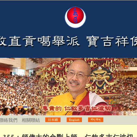
聯絡我們
相關聯結
355：頌偉大的金剛上師 仁欽多吉仁波切