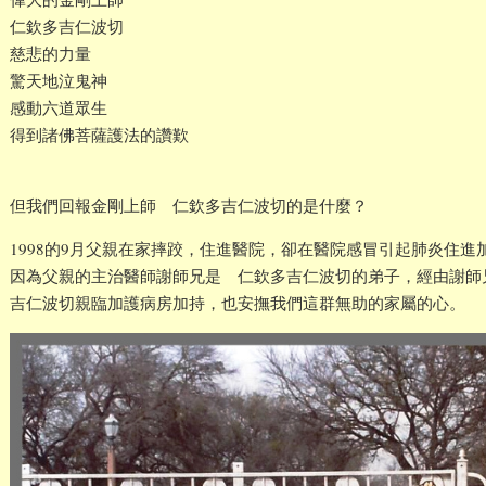
仁欽多吉仁波切
慈悲的力量
驚天地泣鬼神
感動六道眾生
得到諸佛菩薩護法的讚歎
但我們回報金剛上師 仁欽多吉仁波切的是什麼？
1998的9月父親在家摔跤，住進醫院，卻在醫院感冒引起肺炎住
因為父親的主治醫師謝師兄是 仁欽多吉仁波切的弟子，經由謝師
吉仁波切親臨加護病房加持，也安撫我們這群無助的家屬的心。