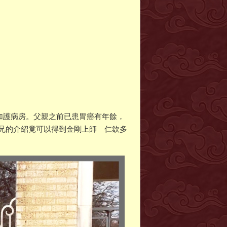
進加護病房。父親之前已患胃癌有年餘，
兄的介紹竟可以得到金剛上師 仁欽多