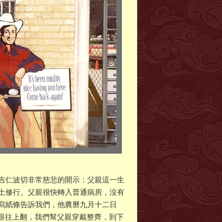
吉仁波切非常慈悲的開示：父親這一生
土修行。父親很快轉入普通病房，沒有
寫紙條告訴我們，他農曆九月十二日
兩眼往上翻，我們幫父親穿戴整齊，到下